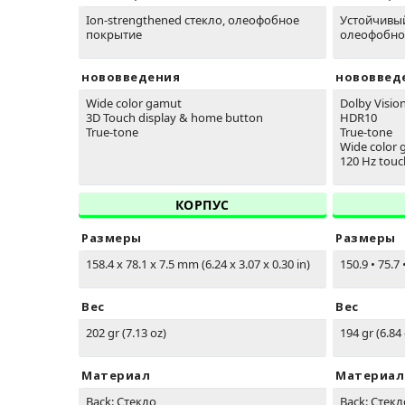
Ion-strengthened стекло, олеофобное
Устойчивый
покрытие
олеофобно
нововведения
нововвед
Wide color gamut
Dolby Visio
3D Touch display & home button
HDR10
True-tone
True-tone
Wide color
120 Hz touc
КОРПУС
Размеры
Размеры
158.4 x 78.1 x 7.5 mm (6.24 x 3.07 x 0.30 in)
150.9
•
75.7
Вес
Вес
202 gr (7.13 oz)
194 gr (6.84
Материал
Материал
Back: Стекло
Back: Стекл