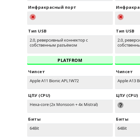
Инфракрасный порт
Инфракра
Тип USB
Тип USB
2.0, реверсивный коннектор с
2.0, ревер
собственным разъёмом
собственн
PLATFROM
Чипсет
Чипсет
Apple A11 Bionic APL1W72
Apple A13 B
ЦПУ (CPU)
ЦПУ (CPU)
Hexa-core (2x Monsoon + 4x Mistral)
Биты
Биты
64Bit
64Bit