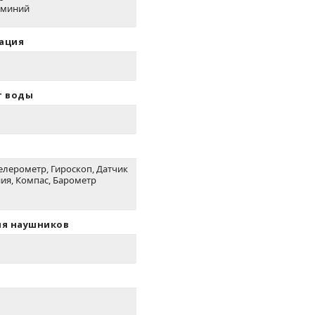
юминий
ация
т воды
селерометр, Гироскоп, Датчик
ия, Компас, Барометр
ля наушников