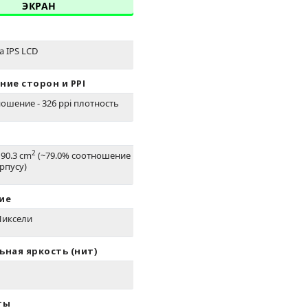
ЭКРАН
na IPS LCD
ие сторон и PPI
ношение - 326 ppi плотность
2
 90.3 cm
(~79.0% соотношение
рпусу)
ие
 Пиксели
ная яркость (нит)
ты