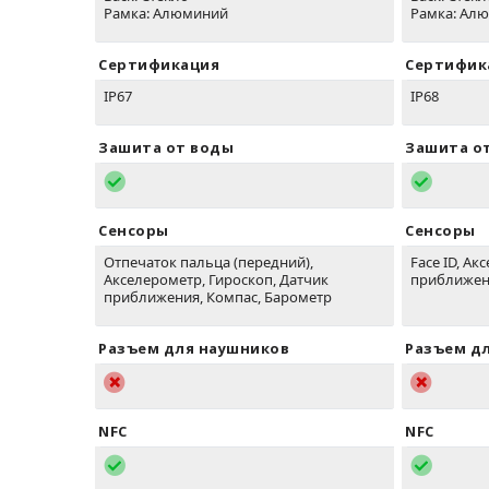
Рамка: Алюминий
Рамка: Ал
Сертификация
Сертифик
IP67
IP68
Зашита от воды
Зашита о
Сенсоры
Сенсоры
Отпечаток пальца (передний),
Face ID, Ак
Акселерометр, Гироскоп, Датчик
приближен
приближения, Компас, Барометр
Разъем для наушников
Разъем д
NFC
NFC