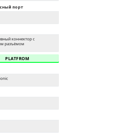
сный порт
сивный коннектор с
ым разъёмом
PLATFROM
ionic