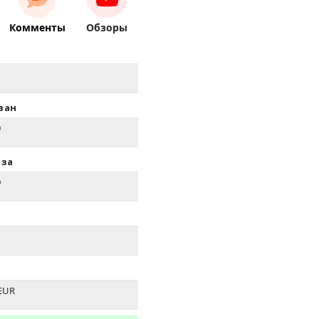
Комменты
Обзоры
ван
9
иза
9
EUR