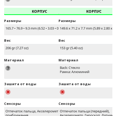
КОРПУС
КОРПУС
Размеры
Размеры
165.7
•
76.9
•
9.3 mm (6.52
•
3.03
•
0.37 in)
149.6 x 71.2 x 7.7 mm (5.89 x 2.80 x 0.
Вес
Вес
206 gr (7.27 oz)
153 gr (5.40 oz)
Материал
Материал
Back: Стекло
Рамка: Алюминий
Зашита от воды
Зашита от воды
Сенсоры
Сенсоры
Отпечаток пальца, Акселерометр, Датчик
Отпечаток пальца (передний),
приближения
Акселерометр, Гироскоп, Датчик