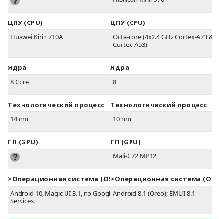
ЦПУ (CPU)
ЦПУ (CPU)
Huawei Kirin 710A
Octa-core (4x2.4 GHz Cortex-A73 & 
Cortex-A53)
Ядра
Ядра
8 Core
8
Технологический процесс
Технологический процесс
14 nm
10 nm
ГП (GPU)
ГП (GPU)
Mali-G72 MP12
>Oперационная система (OS)
>Oперационная система (OS)
Android 10, Magic UI 3.1, no Google Play
Android 8.1 (Oreo); EMUI 8.1
Services