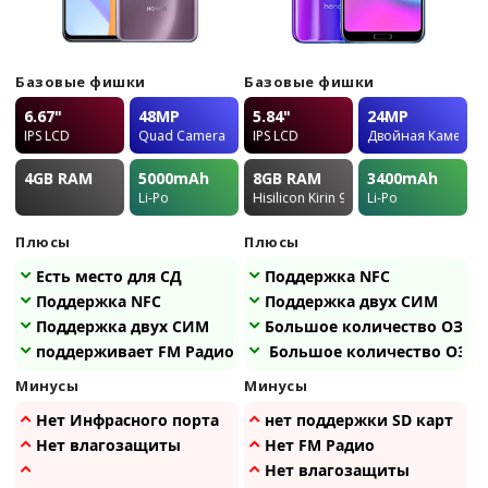
Базовые фишки
Базовые фишки
6.67"
48MP
5.84"
24MP
IPS LCD
Quad Camera
IPS LCD
Двойная Камера
4GB
RAM
5000
mAh
8GB
RAM
3400
mAh
Li-Po
Hisilicon Kirin 970
Li-Po
Плюсы
Плюсы
Есть место для СД
Поддержка NFC
Поддержка NFC
Поддержка двух СИМ
Поддержка двух СИМ
Большое количество ОЗУ
поддерживает FM Радио
Большое количество ОЗУ
Минусы
Минусы
Нет Инфрасного порта
нет поддержки SD карт
Нет влагозащиты
Нет FM Радио
Нет влагозащиты