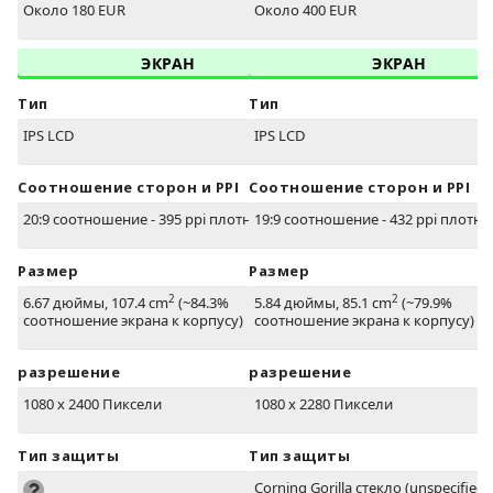
Около 180 EUR
Около 400 EUR
ЭКРАН
ЭКРАН
Тип
Тип
IPS LCD
IPS LCD
Соотношение сторон и PPI
Соотношение сторон и PPI
20:9 соотношение - 395 ppi плотность
19:9 соотношение - 432 ppi плотно
Размер
Размер
2
2
6.67 дюймы, 107.4 cm
(~84.3%
5.84 дюймы, 85.1 cm
(~79.9%
соотношение экрана к корпусу)
соотношение экрана к корпусу)
разрешение
разрешение
1080 x 2400 Пиксели
1080 x 2280 Пиксели
Тип защиты
Тип защиты
Corning Gorilla стекло (unspecified 