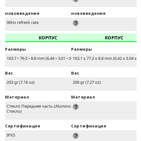
нововведения
нововведения
90Hz refresh rate
КОРПУС
КОРПУС
Размеры
Размеры
163.7
•
76.5
•
8.8 mm (6.44
•
3.01
•
0.35 in)
163.1 x 77.2 x 8.8 mm (6.42 x 3.04 x 0.
Вес
Вес
203 gr (7.16 oz)
206 gr (7.27 oz)
Материал
Материал
Стекло Передняя часть (Aluminosilicate
Стекло)
Сертификация
Сертификация
IPX5