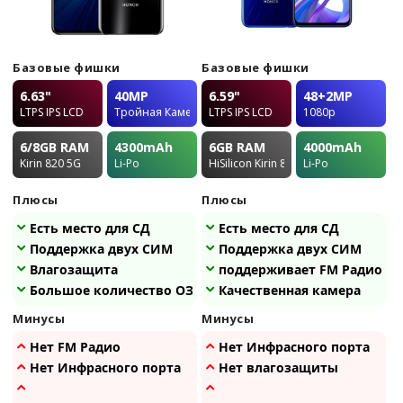
Базовые фишки
Базовые фишки
6.63"
40MP
6.59"
48+2MP
LTPS IPS LCD
Тройная Камера
LTPS IPS LCD
1080p
6/8GB
RAM
4300
mAh
6GB
RAM
4000
mAh
Kirin 820 5G
Li-Po
HiSilicon Kirin 810
Li-Po
Плюсы
Плюсы
Есть место для СД
Есть место для СД
Поддержка двух СИМ
Поддержка двух СИМ
Влагозащита
поддерживает FM Радио
Большое количество ОЗУ
Качественная камера
Минусы
Минусы
Нет FM Радио
Нет Инфрасного порта
Нет Инфрасного порта
Нет влагозащиты