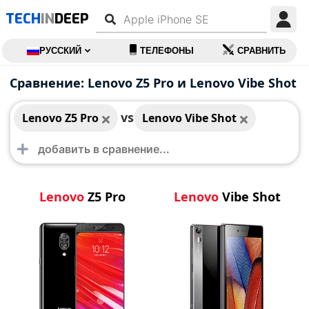
TECH
IN
DEEP
РУССКИЙ
ТЕЛЕФОНЫ
СРАВНИТЬ
Lenovo Z5 Pro
Lenovo Vibe Shot
Сравнение: Lenovo Z5 Pro и Lenovo Vibe Shot
vs
Lenovo Z5 Pro
Lenovo Vibe Shot
Lenovo
Z5 Pro
Lenovo
Vibe Shot