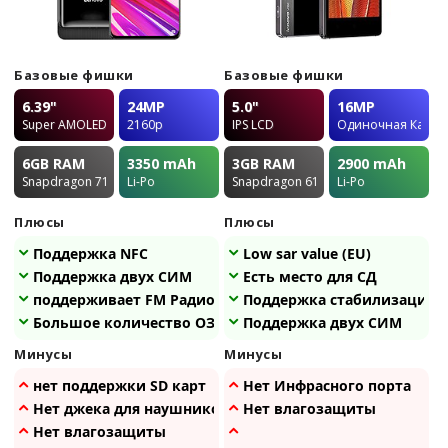
Базовые фишки
Базовые фишки
6.39"
24MP
5.0"
16MP
Super AMOLED
2160p
IPS LCD
Одиночная Камер
6GB
RAM
3350
mAh
3GB
RAM
2900
mAh
Snapdragon 710
Li-Po
Snapdragon 615
Li-Po
Плюсы
Плюсы
Поддержка NFC
Low sar value (EU)
Поддержка двух СИМ
Есть место для СД
поддерживает FM Радио
Поддержка стабилизации
Большое количество ОЗУ
Поддержка двух СИМ
Минусы
Минусы
нет поддержки SD карт
Нет Инфрасного порта
Нет джека для наушников
Нет влагозащиты
Нет влагозащиты