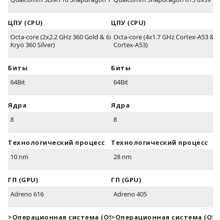
ЦПУ (CPU)
ЦПУ (CPU)
Octa-core (2x2.2 GHz 360 Gold & 6x1.7 GHz
Octa-core (4x1.7 GHz Cortex-A53 & 
Kryo 360 Silver)
Cortex-A53)
Биты
Биты
64Bit
64Bit
Ядра
Ядра
8
8
Технологический процесс
Технологический процесс
10 nm
28 nm
ГП (GPU)
ГП (GPU)
Adreno 616
Adreno 405
>Oперационная система (OS)
>Oперационная система (OS)