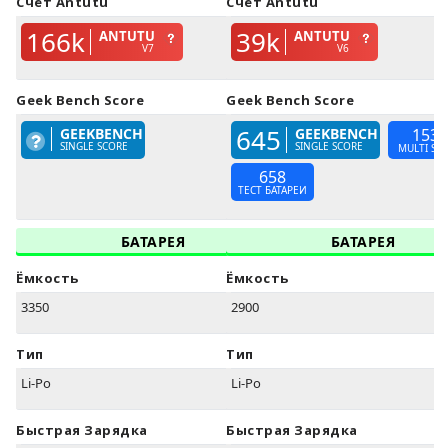
Счёт Antutu
Счёт Antutu
166k
39k
ANTUTU
ANTUTU
V7
V6
Geek Bench Score
Geek Bench Score
645
GEEKBENCH
GEEKBENCH
1533
SINGLE SCORE
SINGLE SCORE
MULTI SC
658
ТЕСТ БАТАРЕИ
БАТАРЕЯ
БАТАРЕЯ
Ёмкость
Ёмкость
3350
2900
Тип
Тип
Li-Po
Li-Po
Быстрая Зарядка
Быстрая Зарядка