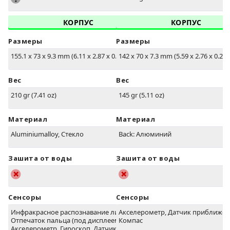
КОРПУС
КОРПУС
Размеры
Размеры
155.1 x 73 x 9.3 mm (6.11 x 2.87 x 0.37 in)
142 x 70 x 7.3 mm (5.59 x 2.76 x 0.29 i
Вес
Вес
210 gr (7.41 oz)
145 gr (5.11 oz)
Материал
Материал
Aluminiumalloy, Стекло
Back: Алюминий
Зашита от воды
Зашита от воды
Сенсоры
Сенсоры
Инфракрасное распознавание лица,
Акселерометр, Датчик приближен
Отпечаток пальца (под дисплеем),
Компас
Акселерометр, Гироскоп, Датчик