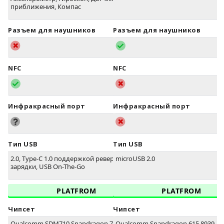
приближения, Компас
Разъем для наушников
Разъем для наушников
NFC
NFC
Инфракрасный порт
Инфракрасный порт
Тип USB
Тип USB
2.0, Type-C 1.0 поддержкой реверсивной
microUSB 2.0
зарядки, USB On-The-Go
PLATFROM
PLATFROM
Чипсет
Чипсет
Qualcomm SDM710 Snapdragon 710 (10 nm)
Qualcomm Snapdragon 615 8939