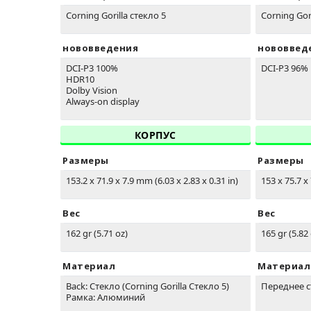
Corning Gorilla стекло 5
Corning Gori
нововведения
нововвед
DCI-P3 100%
DCI-P3 96%
HDR10
Dolby Vision
Always-on display
КОРПУС
Размеры
Размеры
153.2 x 71.9 x 7.9 mm (6.03 x 2.83 x 0.31 in)
153 x 75.7 x 
Вес
Вес
162 gr (5.71 oz)
165 gr (5.82
Материал
Материал
Back: Стекло (Corning Gorilla Стекло 5)
Переднее 
Рамка: Алюминий