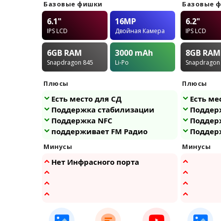
Базовые фишки
Базовые 
6.1"
16MP
6.2"
IPS LCD
Двойная Камера
IPS LCD
6GB
RAM
3000
mAh
8GB
RAM
Snapdragon 845
Li-Po
Snapdragon
Плюсы
Плюсы
Есть место для СД
Есть ме
Поддержка стабилизации
Поддер
Поддержка NFC
Поддер
поддерживает FM Радио
Поддер
Минусы
Минусы
Нет Инфрасного порта