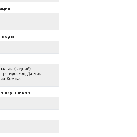
ация
т воды
пальца (задний),
тр, Гироскоп, Датчик
ия, Компас
ля наушников