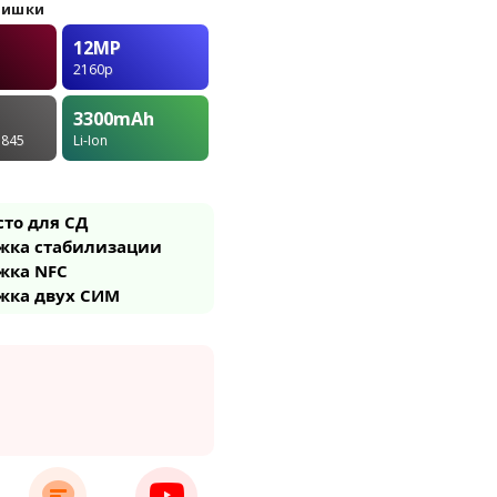
фишки
12MP
2160p
3300
mAh
 845
Li-Ion
сто для СД
жка стабилизации
жка NFC
жка двух СИМ