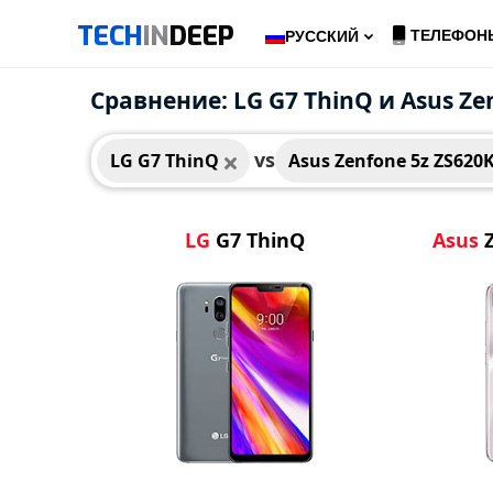
TECH
IN
DEEP
ТЕЛЕФОН
РУССКИЙ
LG G7 ThinQ
Asus
Сравнение: LG G7 ThinQ и Asus Ze
vs
LG G7 ThinQ
Asus Zenfone 5z ZS620
LG
G7 ThinQ
Asus