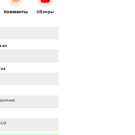
Комменты
Обзоры
ван
иза
наличии
EUR