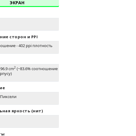
ЭКРАН
ие сторон и PPI
ношение - 402 ppi плотность
2
 96.9 cm
(~83.6% соотношение
рпусу)
ие
6 Пиксели
ная яркость (нит)
ты