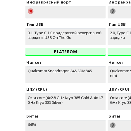
Инфракрасный порт
Инфракра
Тип USB
Тип USB
3.1, Type-C 1.0 поддержкой реверсивной
2.0, Type-
зарядки, USB On-The-Go
зарядки
PLATFROM
Чипсет
Чипсет
Qualcomm Snapdragon 845 SDM845
Qualcomm S
nm)
ЦПУ (CPU)
ЦПУ (CPU)
Octa-core (4x2.8 GHz Kryo 385 Gold & 4x1.7
Octa-core (
GHz Kryo 385 Silver)
GHz Kryo 385
Биты
Биты
64Bit