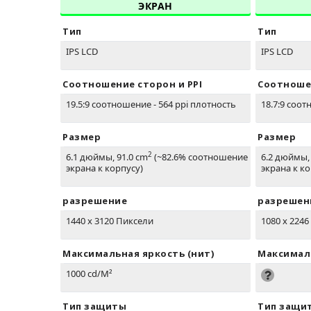
ЭКРАН
Тип
Тип
IPS LCD
IPS LCD
Соотношение сторон и PPI
Соотношен
19.5:9 соотношение - 564 ppi плотность
18.7:9 соот
Размер
Размер
2
6.1 дюймы, 91.0 cm
(~82.6% соотношение
6.2 дюймы,
экрана к корпусу)
экрана к ко
разрешение
разрешен
1440 x 3120 Пиксели
1080 x 224
Максимальная яркость (нит)
Максималь
1000 cd/M²
Тип защиты
Тип защи