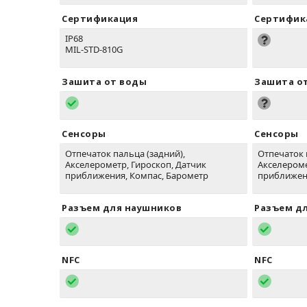
Сертификация
Сертифик
IP68
MIL-STD-810G
Зашита от воды
Зашита о
Сенсоры
Сенсоры
Отпечаток пальца (задний),
Отпечаток 
Акселерометр, Гироскоп, Датчик
Акселероме
приближения, Компас, Барометр
приближен
Разъем для наушников
Разъем д
NFC
NFC