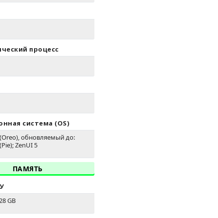
ический процесс
нная система (OS)
 (Oreo), обновляемый до:
(Pie); ZenUI 5
ПАМЯТЬ
У
28 GB