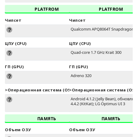
PLATFROM
PLATFROM
Чипсет
Чипсет
Qualcomm APQ8064T Snapdragon S
ЦПУ (CPU)
ЦПУ (CPU)
Quad-core 1.7 GHz Krait 300
ГП (GPU)
ГП (GPU)
Adreno 320
>Oперационная система (OS)
>Oперационная система (OS)
Android 4.1.2 (Jelly Bean), обновля
4.4.2 (KitKat); LG Optimus UI 3
ПАМЯТЬ
ПАМЯТЬ
Объем ОЗУ
Объем ОЗУ