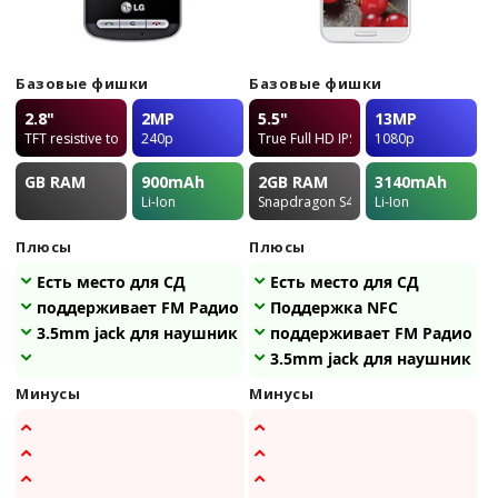
Базовые фишки
Базовые фишки
2.8"
2MP
5.5"
13MP
TFT resistive touchscreen
240p
True Full HD IPS Plus LCD
1080p
GB
RAM
900
mAh
2GB
RAM
3140
mAh
Li-Ion
Snapdragon S4 Pro
Li-Ion
Плюсы
Плюсы
Есть место для СД
Есть место для СД
поддерживает FM Радио
Поддержка NFC
3.5mm jack для наушников
поддерживает FM Радио
3.5mm jack для наушников
Минусы
Минусы