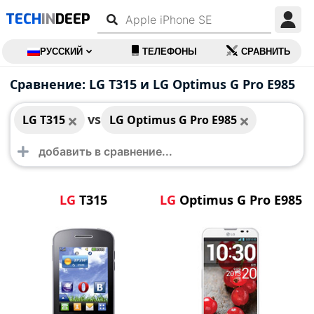
TECH
IN
DEEP
РУССКИЙ
ТЕЛЕФОНЫ
СРАВНИТЬ
LG T315
LG Optimus G Pro
Сравнение: LG T315 и LG Optimus G Pro E985
E985
vs
LG T315
LG Optimus G Pro E985
LG
T315
LG
Optimus G Pro E985