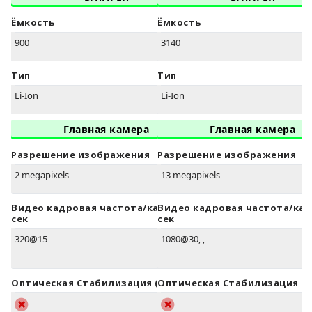
Ёмкость
Ёмкость
900
3140
Тип
Тип
Li-Ion
Li-Ion
Главная камера
Главная камера
Разрешение изображения
Разрешение изображения
2 megapixels
13 megapixels
Видео кадровая частота/кадров в
Видео кадровая частота/кад
сек
сек
320@15
1080@30, ,
Оптическая Стабилизация (OIS)
Оптическая Стабилизация (O