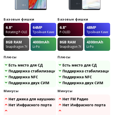
Базовые фишки
Базовые фишки
6.8"
64MP
6.8"
48MP
Rotating P-OLED
Тройная Камера
P-OLED
Тройная Камера
8GB
RAM
4000
mAh
8GB
RAM
4300
mAh
Snapdragon 765G
Li-Po
Snapdragon 765G
Li-Po
Плюсы
Плюсы
Есть место для СД
Есть место для СД
Поддержка стабилизации
Поддержка стабилизации
Поддержка NFC
Поддержка NFC
Поддержка двух СИМ
Поддержка двух СИМ
Минусы
Минусы
Нет джека для наушников
Нет FM Радио
Нет Инфрасного порта
Нет Инфрасного порта