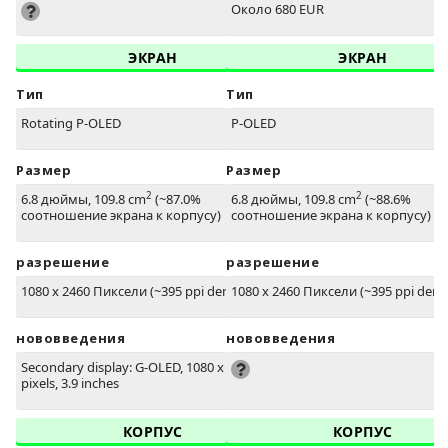
Около 680 EUR
ЭКРАН
ЭКРАН
Тип
Тип
Rotating P-OLED
P-OLED
Размер
Размер
2
2
6.8 дюймы, 109.8 cm
(~87.0%
6.8 дюймы, 109.8 cm
(~88.6%
соотношение экрана к корпусу)
соотношение экрана к корпусу)
разрешение
разрешение
1080 x 2460 Пиксели (~395 ppi density)
1080 x 2460 Пиксели (~395 ppi densi
нововведения
нововведения
Secondary display: G-OLED, 1080 x 1240
pixels, 3.9 inches
КОРПУС
КОРПУС