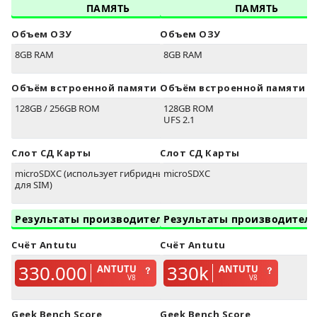
ПАМЯТЬ
ПАМЯТЬ
Объем ОЗУ
Объем ОЗУ
8GB RAM
8GB RAM
Объём встроенной памяти
Объём встроенной памяти
128GB / 256GB ROM
128GB ROM
UFS 2.1
Слот СД Карты
Слот СД Карты
microSDXC (использует гибридный слот
microSDXC
для SIM)
Результаты производительности
Результаты производител
Счёт Antutu
Счёт Antutu
330.000
330k
ANTUTU
ANTUTU
V8
V8
Geek Bench Score
Geek Bench Score