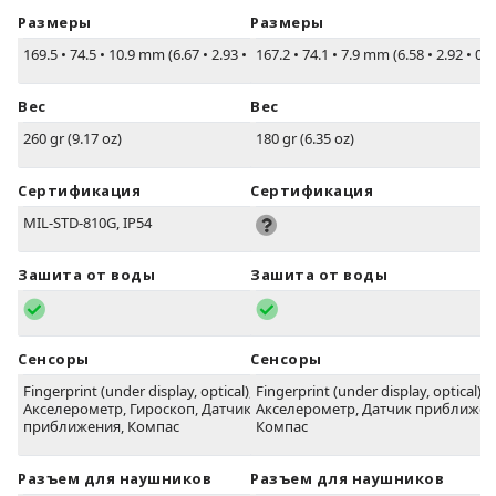
Размеры
Размеры
169.5
•
74.5
•
10.9 mm (6.67
•
2.93
•
0.43 in)
167.2
•
74.1
•
7.9 mm (6.58
•
2.92
•
0.3
Вес
Вес
260 gr (9.17 oz)
180 gr (6.35 oz)
Сертификация
Сертификация
MIL-STD-810G, IP54
Зашита от воды
Зашита от воды
Сенсоры
Сенсоры
Fingerprint (under display, optical),
Fingerprint (under display, optical),
Акселерометр, Гироскоп, Датчик
Акселерометр, Датчик приближен
приближения, Компас
Компас
Разъем для наушников
Разъем для наушников