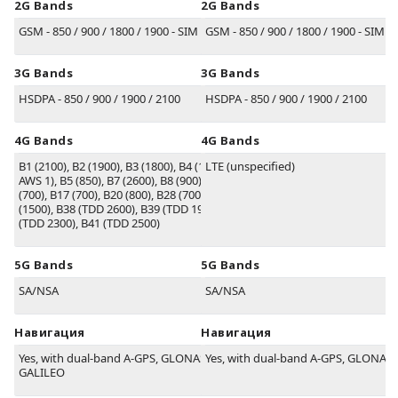
2G Bands
2G Bands
GSM - 850 / 900 / 1800 / 1900 - SIM 1 & SIM 2
GSM - 850 / 900 / 1800 / 1900 - SIM 1
3G Bands
3G Bands
HSDPA - 850 / 900 / 1900 / 2100
HSDPA - 850 / 900 / 1900 / 2100
4G Bands
4G Bands
B1
(2100)
,
B2
(1900)
,
B3
(1800)
,
B4
(1700/2100
LTE (unspecified)
AWS 1)
,
B5
(850)
,
B7
(2600)
,
B8
(900)
,
B12
(700)
,
B17
(700)
,
B20
(800)
,
B28
(700)
,
B32
(1500)
,
B38
(TDD 2600)
,
B39
(TDD 1900)
,
B40
(TDD 2300)
,
B41
(TDD 2500)
5G Bands
5G Bands
SA/NSA
SA/NSA
Навигация
Навигация
Yes, with dual-band A-GPS, GLONASS, BDS,
Yes, with dual-band A-GPS, GLONASS
GALILEO