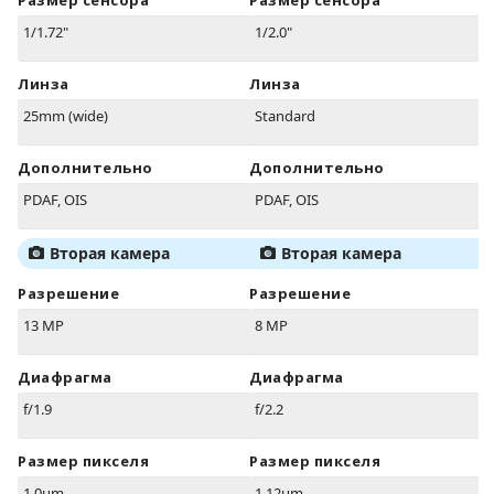
Размер сенсора
Размер сенсора
1/1.72"
1/2.0"
Линза
Линза
25mm (wide)
Standard
Дополнительно
Дополнительно
PDAF, OIS
PDAF, OIS
Вторая камера
Вторая камера
Разрешение
Разрешение
13 MP
8 MP
Диафрагма
Диафрагма
f/1.9
f/2.2
Размер пикселя
Размер пикселя
1.0µm
1.12µm