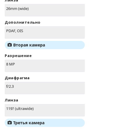
Линза
26mm (wide)
Дополнительно
PDAF, OIS
Вторая камера
Разрешение
8 MP
Диафрагма
f/2.3
Линза
119? (ultrawide)
Третья камера