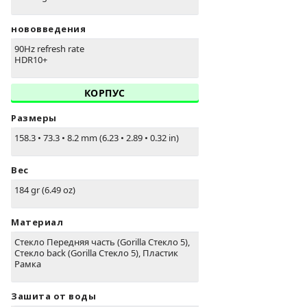
нововведения
90Hz refresh rate
HDR10+
КОРПУС
Размеры
158.3
•
73.3
•
8.2 mm (6.23
•
2.89
•
0.32 in)
Вес
184 gr (6.49 oz)
Материал
Стекло Передняя часть (Gorilla Стекло 5),
Стекло back (Gorilla Стекло 5), Пластик
Рамка
Зашита от воды