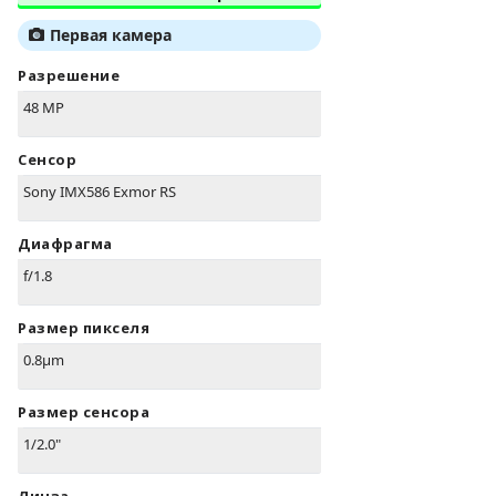
Первая камера
Разрешение
48 MP
Сенсор
Sony IMX586 Exmor RS
Диафрагма
f/1.8
Размер пикселя
0.8µm
Размер сенсора
1/2.0"