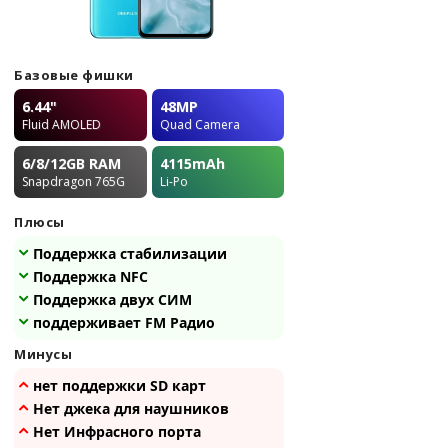
Базовые фишки
6.44"
48MP
Fluid AMOLED
Quad Camera
6/8/12GB
RAM
4115
mAh
Snapdragon 765G
Li-Po
Плюсы
Поддержка стабилизации
Поддержка NFC
Поддержка двух СИМ
поддерживает FM Радио
Минусы
нет поддержки SD карт
Нет джека для наушников
Нет Инфрасного порта