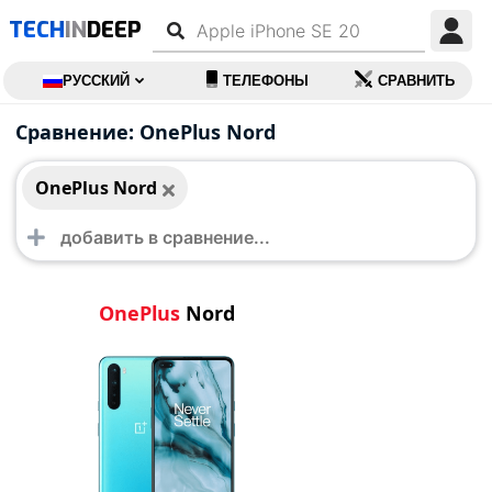
TECH
IN
DEEP
РУССКИЙ
ТЕЛЕФОНЫ
СРАВНИТЬ
OnePlus Nord
Сравнение: OnePlus Nord
OnePlus Nord
OnePlus
Nord