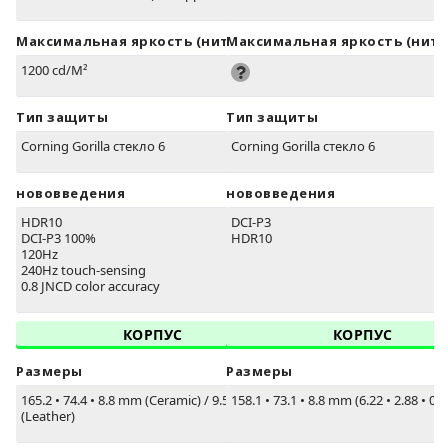
Максимальная яркость (нит)
Максимальная яркость (нит)
1200 cd/M²
Тип защиты
Тип защиты
Corning Gorilla стекло 6
Corning Gorilla стекло 6
нововведения
нововведения
HDR10
DCI-P3
DCI-P3 100%
HDR10
120Hz
240Hz touch-sensing
0.8 JNCD color accuracy
КОРПУС
КОРПУС
Размеры
Размеры
165.2
•
74.4
•
8.8 mm (Ceramic) / 9.5mm
158.1
•
73.1
•
8.8 mm (6.22
•
2.88
•
0.3
(Leather)