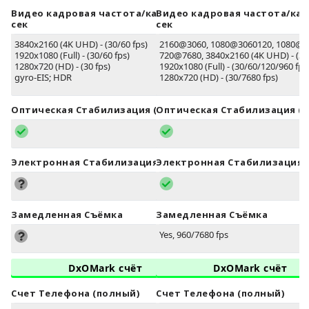
Видео кадровая частота/кадров в
Видео кадровая частота/кад
сек
сек
3840x2160 (4K UHD) - (30/60 fps)
2160@3060, 1080@3060120, 1080@9
1920x1080 (Full) - (30/60 fps)
720@7680, 3840x2160 (4K UHD) - (30
1280x720 (HD) - (30 fps)
1920x1080 (Full) - (30/60/120/960 fps
gyro-EIS; HDR
1280x720 (HD) - (30/7680 fps)
Оптическая Стабилизация (OIS)
Оптическая Стабилизация (O
Электронная Стабилизация (EIS)
Электронная Стабилизация (
Замедленная Съёмка
Замедленная Съёмка
Yes, 960/7680 fps
DxOMark счёт
DxOMark счёт
Счет Телефона (полный)
Счет Телефона (полный)