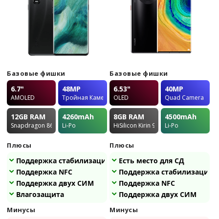
Базовые фишки
Базовые фишки
6.7"
48MP
6.53"
40MP
AMOLED
Тройная Камера
OLED
Quad Camera
12GB
RAM
4260
mAh
8GB
RAM
4500
mAh
Snapdragon 865
Li-Po
HiSilicon Kirin 990
Li-Po
Плюсы
Плюсы
Поддержка стабилизации
Есть место для СД
Поддержка NFC
Поддержка стабилизации
Поддержка двух СИМ
Поддержка NFC
Влагозащита
Поддержка двух СИМ
Минусы
Минусы