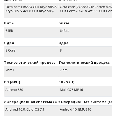
Octa-core (1x2.84 GHz Kryo 585 & 3x2.42 GHz
Octa-core (2x2.86 GHz Cortex-A76 & 
Kryo 585 & 4x1.8 GHz Kryo 585)
GHz Cortex-A76 & 4x1.95 GHz Corte
Биты
Биты
64Bit
64Bits
Ядра
Ядра
8 Core
8
Технологический процесс
Технологический процесс
7nm+
7 nm
ГП (GPU)
ГП (GPU)
Adreno 650
Mali-G76 MP16
>Oперационная система (OS)
>Oперационная система (OS)
Android 10.0; ColorOS 7.1
Android 10; EMUI 10