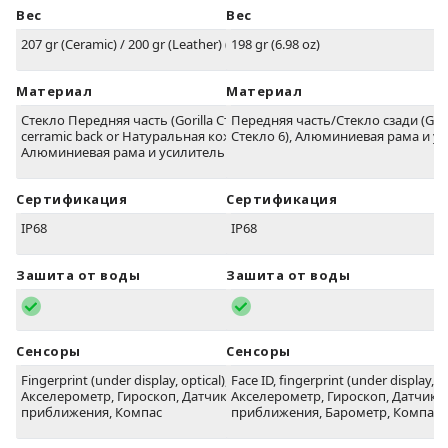
Вес
Вес
207 gr (Ceramic) / 200 gr (Leather) (7.05 oz)
198 gr (6.98 oz)
Материал
Материал
Стекло Передняя часть (Gorilla Стекло 6),
Передняя часть/Стекло сзади (Gori
cerramic back or Натуральная кожа back,
Стекло 6), Алюминиевая рама и у
Алюминиевая рама и усилитель
Сертификация
Сертификация
IP68
IP68
Зашита от воды
Зашита от воды
Сенсоры
Сенсоры
Fingerprint (under display, optical),
Face ID, fingerprint (under display, op
Акселерометр, Гироскоп, Датчик
Акселерометр, Гироскоп, Датчик
приближения, Компас
приближения, Барометр, Компас