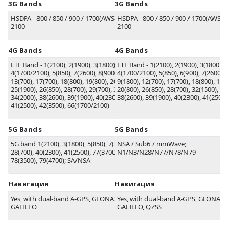
3G Bands
3G Bands
HSDPA - 800 / 850 / 900 / 1700(AWS) / 1900 /
HSDPA - 800 / 850 / 900 / 1700(AWS) /
2100
2100
4G Bands
4G Bands
LTE Band - 1(2100), 2(1900), 3(1800),
LTE Band - 1(2100), 2(1900), 3(1800),
4(1700/2100), 5(850), 7(2600), 8(900), 12(700),
4(1700/2100), 5(850), 6(900), 7(2600), 
13(700), 17(700), 18(800), 19(800), 20(800),
9(1800), 12(700), 17(700), 18(800), 19(
25(1900), 26(850), 28(700), 29(700), 32(1500),
20(800), 26(850), 28(700), 32(1500), 3
34(2000), 38(2600), 39(1900), 40(2300),
38(2600), 39(1900), 40(2300), 41(2500)
41(2500), 42(3500), 66(1700/2100)
5G Bands
5G Bands
5G band 1(2100), 3(1800), 5(850), 7(2600),
NSA / Sub6 / mmWave;
28(700), 40(2300), 41(2500), 77(3700),
N1/N3/N28/N77/N78/N79
78(3500), 79(4700); SA/NSA
Навигация
Навигация
Yes, with dual-band A-GPS, GLONASS, BDS,
Yes, with dual-band A-GPS, GLONASS
GALILEO
GALILEO, QZSS