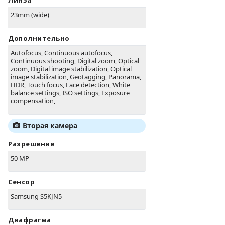
Линза
23mm (wide)
Дополнительно
Autofocus, Continuous autofocus,
Continuous shooting, Digital zoom, Optical
zoom, Digital image stabilization, Optical
image stabilization, Geotagging, Panorama,
HDR, Touch focus, Face detection, White
balance settings, ISO settings, Exposure
compensation,
Вторая камера
Разрешение
50 MP
Сенсор
Samsung S5KJN5
Диафрагма