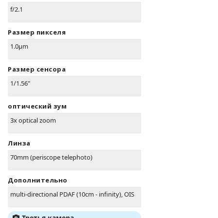
f/2.1
Размер пикселя
1.0µm
Размер сенсора
1/1.56"
оптический зум
3x optical zoom
Линза
70mm (periscope telephoto)
Дополнительно
multi-directional PDAF (10cm - infinity), OIS
Третья камера