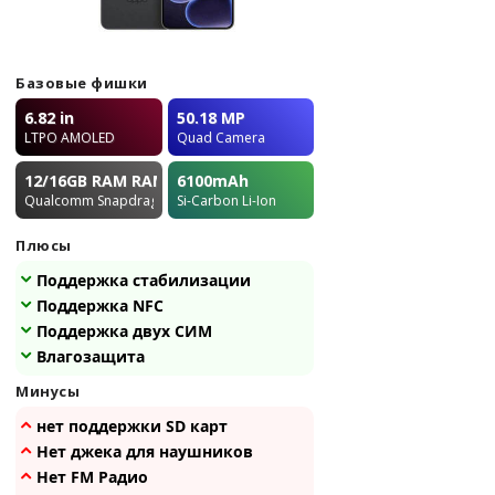
Базовые фишки
6.82 in
50.18 MP
LTPO AMOLED
Quad Camera
12/16GB RAM
RAM
6100
mAh
Qualcomm Snapdragon 8 Elite (SM8750-AB)
Si-Carbon Li-Ion
Плюсы
Поддержка стабилизации
Поддержка NFC
Поддержка двух СИМ
Влагозащита
Минусы
нет поддержки SD карт
Нет джека для наушников
Нет FM Радио