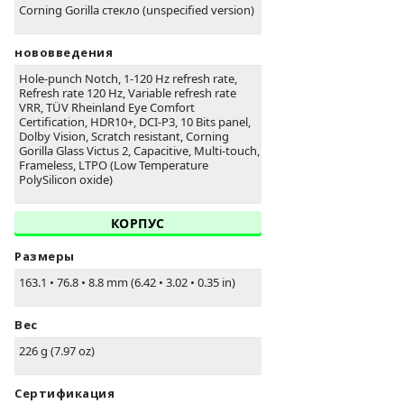
Corning Gorilla стекло (unspecified version)
нововведения
Hole-punch Notch, 1-120 Hz refresh rate,
Refresh rate 120 Hz, Variable refresh rate
VRR, TÜV Rheinland Eye Comfort
Certification, HDR10+, DCI-P3, 10 Bits panel,
Dolby Vision, Scratch resistant, Corning
Gorilla Glass Victus 2, Capacitive, Multi-touch,
Frameless, LTPO (Low Temperature
PolySilicon oxide)
КОРПУС
Размеры
163.1
•
76.8
•
8.8 mm (6.42
•
3.02
•
0.35 in)
Вес
226 g (7.97 oz)
Сертификация