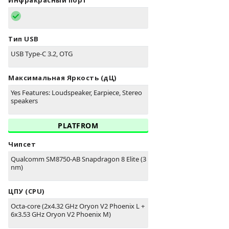
Инфракрасный порт
Тип USB
USB Type-C 3.2, OTG
Максимальная Яркость (дЦ)
Yes Features: Loudspeaker, Earpiece, Stereo
speakers
PLATFROM
Чипсет
Qualcomm SM8750-AB Snapdragon 8 Elite (3
nm)
ЦПУ (CPU)
Octa-core (2x4.32 GHz Oryon V2 Phoenix L +
6x3.53 GHz Oryon V2 Phoenix M)