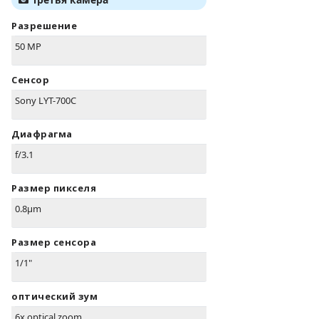
Разрешение
50 MP
Сенсор
Sony LYT-700C
Диафрагма
f/3.1
Размер пикселя
0.8µm
Размер сенсора
1/1"
оптический зум
6x optical zoom