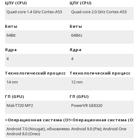
ЦПУ (CPU)
ЦПУ (CPU)
Quad-core 1.4 GHz Cortex-A53
Quad-core 2.0 GHz Cortex-A53
Биты
Биты
64Bit
64Bits
Ядра
Ядра
4
4
Технологический процесс
Технологический процесс
14 nm
12 nm
ГП (GPU)
ГП (GPU)
Mali-T720 MP2
PowerVR GE8320
>Oперационная система (OS)
>Oперационная система (OS)
Android 7.0 (Nougat), обновляемый до:
Android 9.0 (Pie); Android One
Android 8.0 (Oreo)