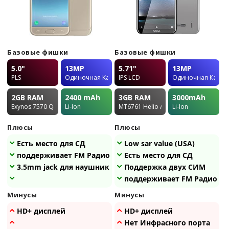
Базовые фишки
Базовые фишки
5.0"
13MP
5.71"
13MP
PLS
Одиночная Камера
IPS LCD
Одиночная Камер
2GB
RAM
2400
mAh
3GB
RAM
3000
mAh
Exynos 7570 Quad
Li-Ion
MT6761 Helio A22
Li-Ion
Плюсы
Плюсы
Есть место для СД
Low sar value (USA)
поддерживает FM Радио
Есть место для СД
3.5mm jack для наушников
Поддержка двух СИМ
поддерживает FM Радио
Минусы
Минусы
HD+ дисплей
HD+ дисплей
Нет Инфрасного порта