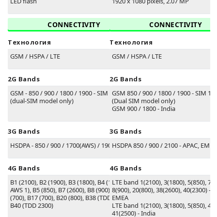
LED flash
1920 x 1080 pixels, 2.07 MP
CONNECTIVITY
CONNECTIVITY
Технология
Технология
GSM / HSPA / LTE
GSM / HSPA / LTE
2G Bands
2G Bands
GSM - 850 / 900 / 1800 / 1900 - SIM 1 & SIM 2
GSM 850 / 900 / 1800 / 1900 - SIM 1 
(dual-SIM model only)
(Dual SIM model only)
GSM 900 / 1800 - India
3G Bands
3G Bands
HSDPA - 850 / 900 / 1700(AWS) / 1900 / 2100
HSDPA 850 / 900 / 2100 - APAC, EMEA,
4G Bands
4G Bands
B1
(2100)
, B2
(1900)
, B3
(1800)
, B4
(1700/2100
LTE band 1(2100), 3(1800), 5(850), 7(2
AWS 1)
, B5
(850)
, B7
(2600)
, B8
(900)
, B12
8(900), 20(800), 38(2600), 40(2300) - 
(700)
, B17
(700)
, B20
(800)
, B38
(TDD 2600)
EMEA
,
B40
(TDD 2300)
LTE band 1(2100), 3(1800), 5(850), 40(
41(2500) - India