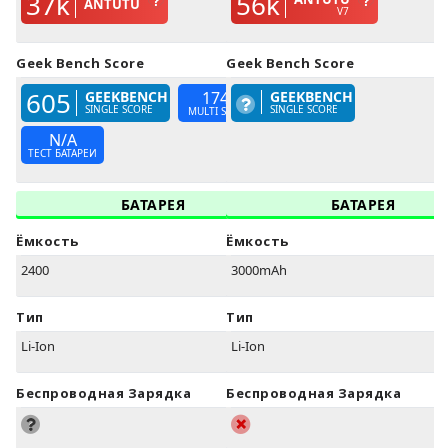
37k
56k
ANTUTU
V7
Geek Bench Score
Geek Bench Score
605
GEEKBENCH
1748
GEEKBENCH
SINGLE SCORE
SINGLE SCORE
MULTI SCORE
N/A
ТЕСТ БАТАРЕИ
БАТАРЕЯ
БАТАРЕЯ
Ёмкость
Ёмкость
2400
3000mAh
Тип
Тип
Li-Ion
Li-Ion
Беспроводная Зарядка
Беспроводная Зарядка