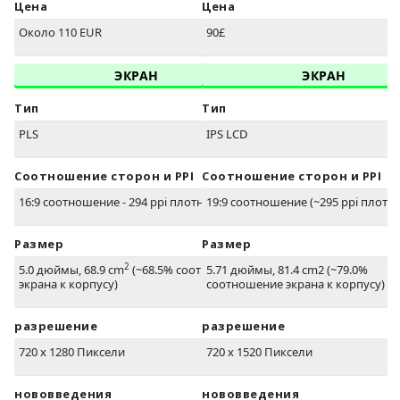
Цена
Цена
Около 110 EUR
90£
ЭКРАН
ЭКРАН
Тип
Тип
PLS
IPS LCD
Соотношение сторон и PPI
Соотношение сторон и PPI
16:9 соотношение - 294 ppi плотность
19:9 соотношение (~295 ppi плотно
Размер
Размер
2
5.0 дюймы, 68.9 cm
(~68.5% соотношение
5.71 дюймы, 81.4 cm2 (~79.0%
экрана к корпусу)
соотношение экрана к корпусу)
разрешение
разрешение
720 x 1280 Пиксели
720 x 1520 Пиксели
нововведения
нововведения