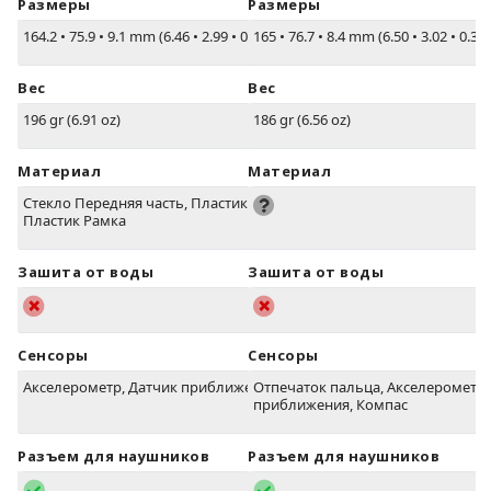
Размеры
Размеры
164.2
•
75.9
•
9.1 mm (6.46
•
2.99
•
0.36 in)
165
•
76.7
•
8.4 mm (6.50
•
3.02
•
0.33 
Вес
Вес
196 gr (6.91 oz)
186 gr (6.56 oz)
Материал
Материал
Стекло Передняя часть, Пластик сзади,
Пластик Рамка
Зашита от воды
Зашита от воды
Сенсоры
Сенсоры
Акселерометр, Датчик приближения
Отпечаток пальца, Акселерометр,
приближения, Компас
Разъем для наушников
Разъем для наушников