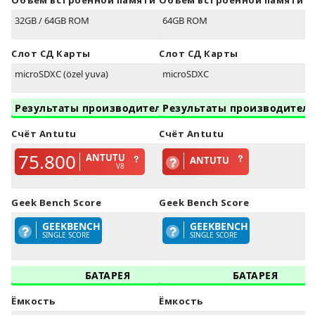
Объём встроенной памяти
Объём встроенной памяти
32GB / 64GB ROM
64GB ROM
Слот СД Карты
Слот СД Карты
microSDXC (özel yuva)
microSDXC
Результаты производительности
Результаты производител
Счёт Antutu
Счёт Antutu
75.800
ANTUTU
ANTUTU
V8
Geek Bench Score
Geek Bench Score
GEEKBENCH
GEEKBENCH
SINGLE SCORE
SINGLE SCORE
БАТАРЕЯ
БАТАРЕЯ
Ёмкость
Ёмкость