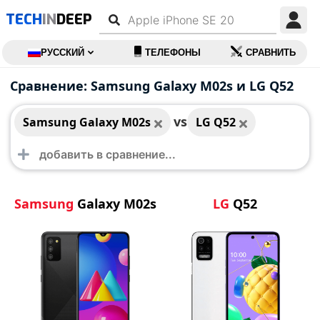
TECH
IN
DEEP
РУССКИЙ
ТЕЛЕФОНЫ
СРАВНИТЬ
Samsung Galaxy
LG Q52
Сравнение: Samsung Galaxy M02s и LG Q52
M02s
vs
Samsung Galaxy M02s
LG Q52
Samsung
Galaxy M02s
LG
Q52