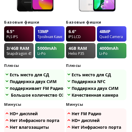
Базовые фишки
Базовые фишки
6.5"
13MP
6.6"
48MP
PLS IPS
Тройная Камера
IPS LCD
Quad Camera
3/4GB
RAM
5000
mAh
4GB
RAM
4000
mAh
Snapdragon 450
Li-Po
Helio P35
Li-Po
Плюсы
Плюсы
Есть место для СД
Есть место для СД
Поддержка двух СИМ
Поддержка NFC
поддерживает FM Радио
Поддержка двух СИМ
Большое количество ОЗУ
Качественная камера
Минусы
Минусы
HD+ дисплей
Нет FM Радио
Нет Инфрасного порта
HD+ дисплей
Нет влагозащиты
Нет Инфрасного порта