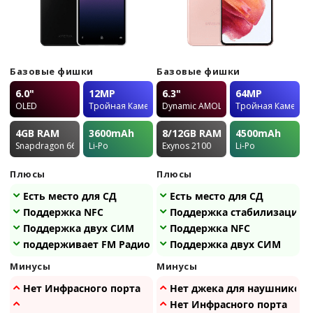
Базовые фишки
Базовые фишки
6.0"
12MP
6.3"
64MP
OLED
Тройная Камера
Dynamic AMOLED 2X
Тройная Камера
4GB
RAM
3600
mAh
8/12GB
RAM
4500
mAh
Snapdragon 665
Li-Po
Exynos 2100
Li-Po
Плюсы
Плюсы
Есть место для СД
Есть место для СД
Поддержка NFC
Поддержка стабилизации
Поддержка двух СИМ
Поддержка NFC
поддерживает FM Радио
Поддержка двух СИМ
Минусы
Минусы
Нет Инфрасного порта
Нет джека для наушников
Нет Инфрасного порта