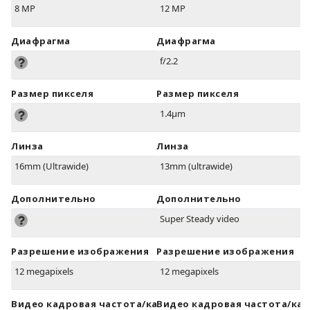
8 MP
12 MP
Диафрагма
Диафрагма
f/2.2
Размер пикселя
Размер пикселя
1.4µm
Линза
Линза
16mm (Ultrawide)
13mm (ultrawide)
Дополнительно
Дополнительно
Super Steady video
Разрешение изображения
Разрешение изображения
12 megapixels
12 megapixels
Видео кадровая частота/кадров в
Видео кадровая частота/кад