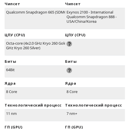
Чипсет
Чипсет
Qualcomm Snapdragon 665 (SDM665)
Exynos 2100 - International
Qualcomm Snapdragon 888 -
USA/China/Korea
ЦПУ (CPU)
ЦПУ (CPU)
Octa-core (4x2.0 GHz Kryo 260 Gold & 4x1.8
GHz Kryo 260 Silver)
Биты
Биты
64Bit
Ядра
Ядра
8 Core
8 Core
Технологический процесс
Технологический процесс
11 nm
7 nm+
ГП (GPU)
ГП (GPU)