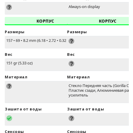
Always-on display
КОРПУС
КОРПУС
Размеры
Размеры
157
•
69
•
8.2 mm (6.18
•
2.72
•
0.32 in)
Вес
Вес
151 gr (5.33 oz)
Материал
Материал
Стекло Передняя часть (Gorilla Сте
Пластик сзади, Алюминиевая рама
усилитель
Зашита от воды
Зашита от воды
Сенсоры
Сенсоры