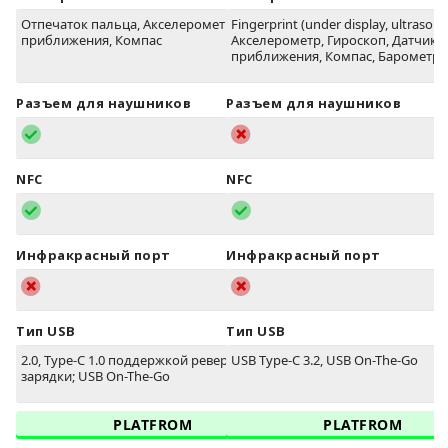
Отпечаток пальца, Акселерометр, Датчик
Fingerprint (under display, ultrasonic
приближения, Компас
Акселерометр, Гироскоп, Датчик
приближения, Компас, Барометр
Разъем для наушников
Разъем для наушников
NFC
NFC
Инфракрасный порт
Инфракрасный порт
Тип USB
Тип USB
2.0, Type-C 1.0 поддержкой реверсивной
USB Type-C 3.2, USB On-The-Go
зарядки; USB On-The-Go
PLATFROM
PLATFROM