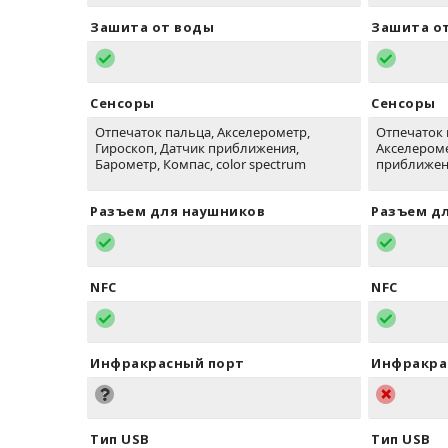
Зашита от воды
Зашита о
Сенсоры
Сенсоры
Отпечаток пальца, Акселерометр,
Отпечаток 
Гироскоп, Датчик приближения,
Акселероме
Барометр, Компас, color spectrum
приближен
Разъем для наушников
Разъем д
NFC
NFC
Инфракрасный порт
Инфракра
Тип USB
Тип USB