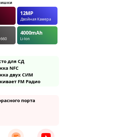
фишки
12MP
Двойная Камера
4000
mAh
 660
Li-Ion
сто для СД
жка NFC
жка двух СИМ
живает FM Радио
расного порта