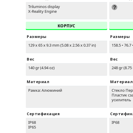
Triluminos display
X-Reality Engine
КОРПУС
Размеры
Размеры
129 x 65 x 9.3 mm (5.08 x 2.56 x 0.37 in)
158.5
•
76.7
Вес
Вес
140 gr (4.94 oz)
248 gr (8.75
Материал
Материал
Рамка: Алюминий
Стекло Пере
Пластик сз
усилитель
Сертификация
Сертифик
IP68
IP68
IP65