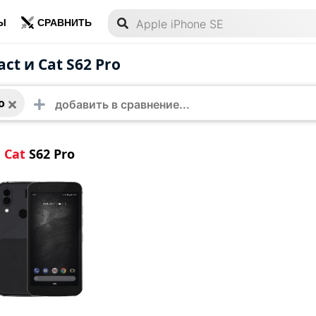
Ы
СРАВНИТЬ
S62 Pro
ct и Cat S62 Pro
o
Cat
S62 Pro