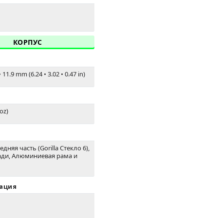
КОРПУС
•
11.9 mm (6.24
•
3.02
•
0.47 in)
 oz)
дняя часть (Gorilla Стекло 6),
ади, Алюминиевая рама и
ация