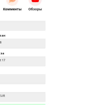
Комменты
Обзоры
ван
8
иза
t 17
EUR