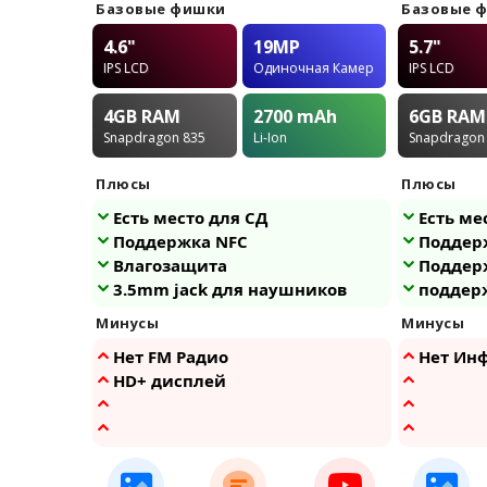
Базовые фишки
Базовые 
4.6"
19MP
5.7"
IPS LCD
Одиночная Камера
IPS LCD
4GB
RAM
2700
mAh
6GB
RAM
Snapdragon 835
Li-Ion
Snapdragon
Плюсы
Плюсы
Есть место для СД
Есть ме
Поддержка NFC
Поддер
Влагозащита
Поддер
3.5mm jack для наушников
поддер
Минусы
Минусы
Нет FM Радио
Нет Инф
HD+ дисплей