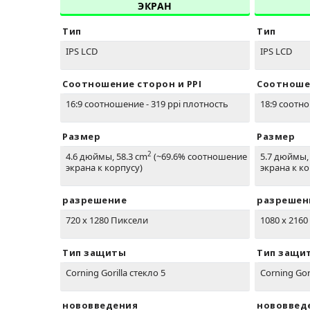
ЭКРАН
Тип
Тип
IPS LCD
IPS LCD
Соотношение сторон и PPI
Соотношен
16:9 соотношение - 319 ppi плотность
18:9 соотно
Размер
Размер
2
4.6 дюймы, 58.3 cm
(~69.6% соотношение
5.7 дюймы,
экрана к корпусу)
экрана к ко
разрешение
разрешен
720 x 1280 Пиксели
1080 x 216
Тип защиты
Тип защи
Corning Gorilla стекло 5
Corning Gori
нововведения
нововвед