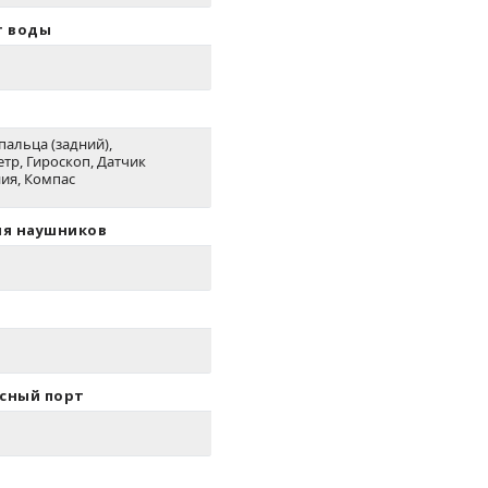
т воды
пальца (задний),
тр, Гироскоп, Датчик
ия, Компас
ля наушников
сный порт