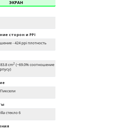
ЭКРАН
ие сторон и PPI
шение - 424 ppi плотность
2
 83.8 cm
(~69.0% соотношение
рпусу)
ие
0 Пиксели
ты
lla стекло 6
ения