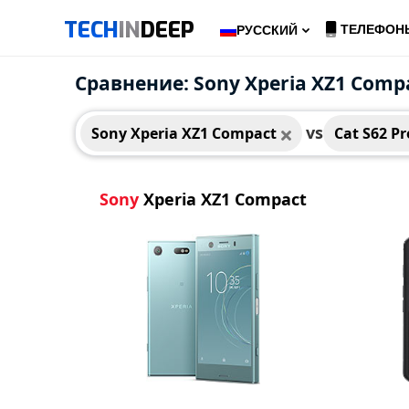
TECH
IN
DEEP
ТЕЛЕФОН
РУССКИЙ
Sony Xperia XZ1 Compact
Cat 
Сравнение: Sony Xperia XZ1 Compa
vs
Sony Xperia XZ1 Compact
Cat S62 Pr
Sony
Xperia XZ1 Compact