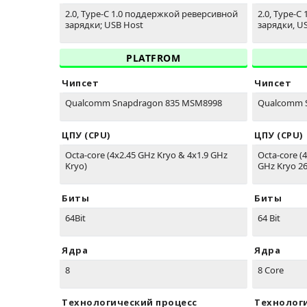
2.0, Type-C 1.0 поддержкой реверсивной
2.0, Type-
зарядки; USB Host
зарядки, U
PLATFROM
Чипсет
Чипсет
Qualcomm Snapdragon 835 MSM8998
Qualcomm S
ЦПУ (CPU)
ЦПУ (CPU)
Octa-core (4x2.45 GHz Kryo & 4x1.9 GHz
Octa-core (
Kryo)
GHz Kryo 260
Биты
Биты
64Bit
64 Bit
Ядра
Ядра
8
8 Core
Технологический процесс
Технолог