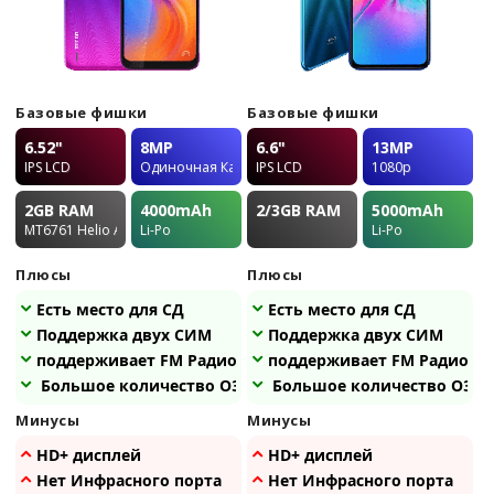
Базовые фишки
Базовые фишки
6.52"
8MP
6.6"
13MP
IPS LCD
Одиночная Камера
IPS LCD
1080p
2GB
RAM
4000
mAh
2/3GB
RAM
5000
mAh
MT6761 Helio A22
Li-Po
Li-Po
Плюсы
Плюсы
Есть место для СД
Есть место для СД
Поддержка двух СИМ
Поддержка двух СИМ
поддерживает FM Радио
поддерживает FM Радио
Большое количество ОЗУ
Большое количество ОЗУ
Минусы
Минусы
HD+ дисплей
HD+ дисплей
Нет Инфрасного порта
Нет Инфрасного порта