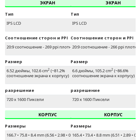
ЭКРАН
ЭКРАН
Тип
Тип
IPS LCD
IPS LCD
Соотношение сторон и PPI
Соотношение сторон и PPI
20:9 соотношение - 269 ppi плотность
20:9 соотношение - 266 ppi плотно
Размер
Размер
2
2
6.52 дюймы, 102.6 cm
(~81.2%
6.6 дюймы, 105.2 cm
(~86.6%
соотношение экрана к корпусу)
соотношение экрана к корпусу)
разрешение
разрешение
720 x 1600 Пиксели
720 x 1600 Пиксели
КОРПУС
КОРПУС
Размеры
Размеры
166.7
•
75.8
•
8.4 mm (6.56
•
2.98
•
0.33 in)
165.4
•
73.4
•
8.8 mm (6.51
•
2.89
•
0.3