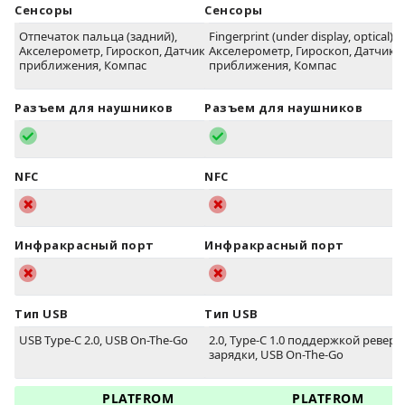
Сенсоры
Сенсоры
Отпечаток пальца (задний),
Fingerprint (under display, optical),
Акселерометр, Гироскоп, Датчик
Акселерометр, Гироскоп, Датчик
приближения, Компас
приближения, Компас
Разъем для наушников
Разъем для наушников
NFC
NFC
Инфракрасный порт
Инфракрасный порт
Тип USB
Тип USB
USB Type-C 2.0, USB On-The-Go
2.0, Type-C 1.0 поддержкой ревер
зарядки, USB On-The-Go
PLATFROM
PLATFROM