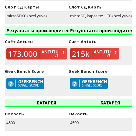
Слот СД Карты
Слот СД Карты
microSDXC (özel yuva)
microSD, kapasite: 1 TB (özel yuva)
Результаты производительности
Результаты производител
Счёт Antutu
Счёт Antutu
173.000
215k
ANTUTU
ANTUTU
V8
V8
Geek Bench Score
Geek Bench Score
GEEKBENCH
GEEKBENCH
SINGLE SCORE
SINGLE SCORE
БАТАРЕЯ
БАТАРЕЯ
Ёмкость
Ёмкость
4500
4500