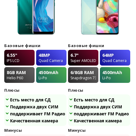
Базовые фишки
Базовые фишки
6.55"
48MP
6.7"
64MP
IPS LCD
Quad Camera
Super AMOLED
Quad Camera
8GB
RAM
4500
mAh
6/8GB
RAM
4500
mAh
Helio P60
Li-Po
Snapdragon 730
Li-Po
Плюсы
Плюсы
Есть место для СД
Есть место для СД
Поддержка двух СИМ
Поддержка двух СИМ
поддерживает FM Радио
поддерживает FM Радио
Качественная камера
Качественная камера
Минусы
Минусы