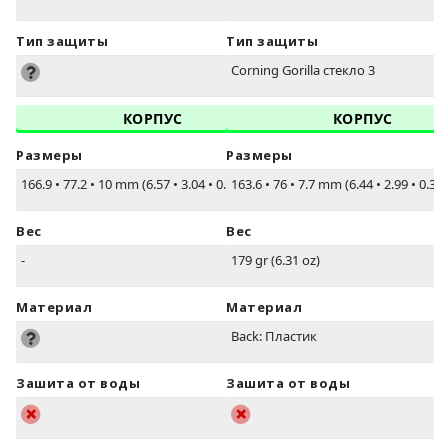
Тип защиты
Тип защиты
Corning Gorilla стекло 3
КОРПУС
КОРПУС
Размеры
Размеры
166.9
•
77.2
•
10 mm (6.57
•
3.04
•
0.39 in)
163.6
•
76
•
7.7 mm (6.44
•
2.99
•
0.30 
Вес
Вес
-
179 gr (6.31 oz)
Материал
Материал
Back: Пластик
Зашита от воды
Зашита от воды