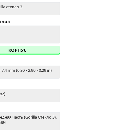
lla стекло 3
ения
КОРПУС
•
7.4 mm (6.30
•
2.90
•
0.29 in)
 oz)
дняя часть (Gorilla Стекло 3),
ади