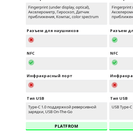
Fingerprint (under display, optical),
Fingerprint 
Акселерометр, Гироскоп, Датчик
Акселероме
приближения, Компас, color spectrum
приближен
Разъем для наушников
Разъем д
NFC
NFC
Инфракрасный порт
Инфракра
Тип USB
Тип USB
Type-C 1.0 поддержкой реверсивной
USB Type-C 
зарядки, USB On-The-Go
PLATFROM