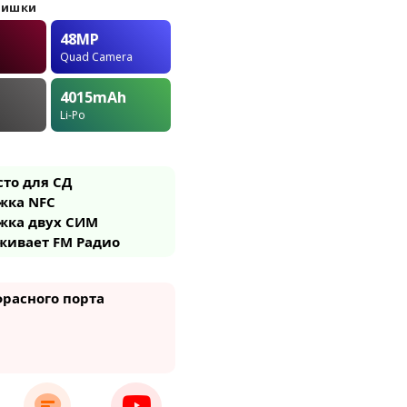
фишки
48MP
Quad Camera
4015
mAh
Li-Po
сто для СД
жка NFC
жка двух СИМ
живает FM Радио
расного порта