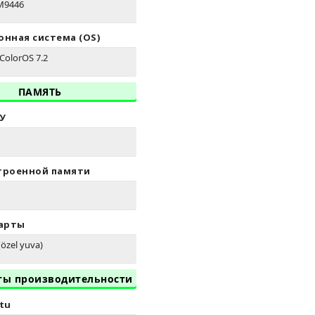
M9446
нная система (OS)
 ColorOS 7.2
ПАМЯТЬ
У
троенной памяти
Карты
özel yuva)
ты производительности
tu