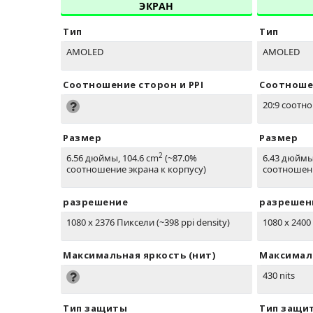
ЭКРАН
Тип
Тип
AMOLED
AMOLED
Соотношение сторон и PPI
Соотношен
20:9 соотно
Размер
Размер
2
6.56 дюймы, 104.6 cm
(~87.0%
6.43 дюймы
соотношение экрана к корпусу)
соотношени
разрешение
разрешен
1080 x 2376 Пиксели (~398 ppi density)
1080 x 240
Максимальная яркость (нит)
Максималь
430 nits
Тип защиты
Тип защи