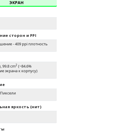
ЭКРАН
ие сторон и PPI
шение - 409 ppi плотность
2
, 99.8 cm
(~84.6%
е экрана к корпусу)
ие
0 Пиксели
ная яркость (нит)
ты