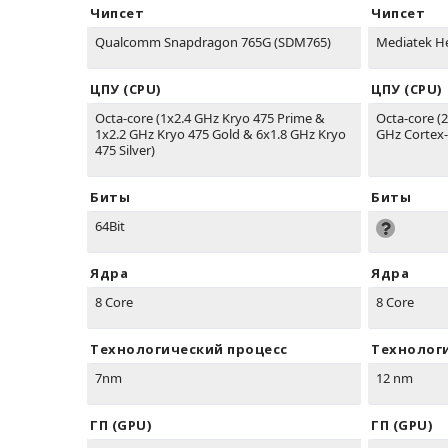
Чипсет
Чипсет
Qualcomm Snapdragon 765G (SDM765)
Mediatek He
ЦПУ (CPU)
ЦПУ (CPU)
Octa-core (1x2.4 GHz Kryo 475 Prime &
Octa-core (
1x2.2 GHz Kryo 475 Gold & 6x1.8 GHz Kryo
GHz Cortex-
475 Silver)
Биты
Биты
64Bit
Ядра
Ядра
8 Core
8 Core
Технологический процесс
Технолог
7nm
12 nm
ГП (GPU)
ГП (GPU)