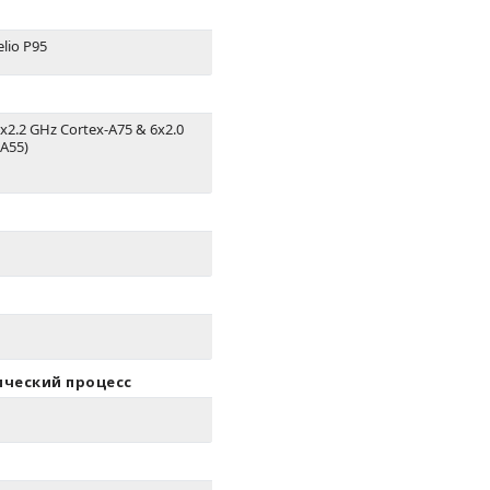
lio P95
2x2.2 GHz Cortex-A75 & 6x2.0
A55)
ический процесс