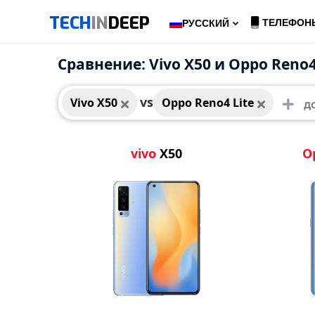
TECH
IN
DEEP
ТЕЛЕФОН
РУССКИЙ
Vivo X50
Oppo
Сравнение: Vivo X50 и Oppo Reno4
vs
Vivo X50
Oppo Reno4 Lite
vivo
X50
O