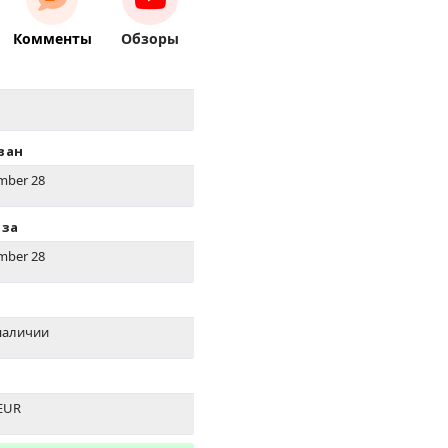
Комменты
Обзоры
ван
mber 28
иза
mber 28
наличии
EUR