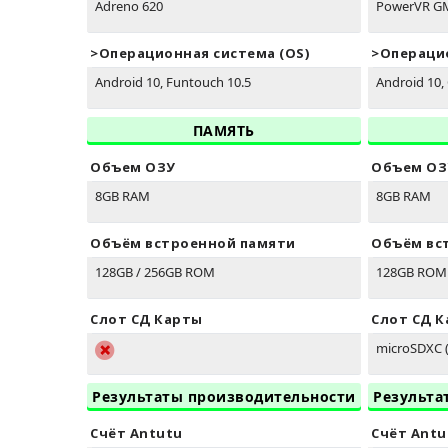
Adreno 620
PowerVR G
>Oперационная система (OS)
>Oперацио
Android 10, Funtouch 10.5
Android 10,
ПАМЯТЬ
Объем ОЗУ
Объем ОЗ
8GB RAM
8GB RAM
Объём встроенной памяти
Объём вс
128GB / 256GB ROM
128GB ROM
Слот СД Карты
Слот СД 
microSDXC (
Результаты производительности
Результа
Счёт Antutu
Счёт Antu