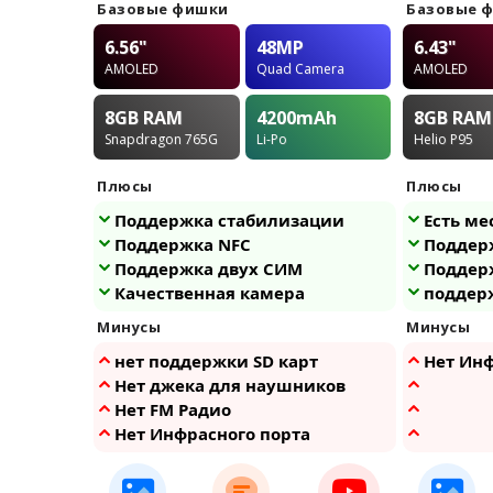
Базовые фишки
Базовые 
6.56"
48MP
6.43"
AMOLED
Quad Camera
AMOLED
8GB
RAM
4200
mAh
8GB
RAM
Snapdragon 765G
Li-Po
Helio P95
Плюсы
Плюсы
Поддержка стабилизации
Есть ме
Поддержка NFC
Поддер
Поддержка двух СИМ
Поддер
Качественная камера
поддер
Минусы
Минусы
нет поддержки SD карт
Нет Инф
Нет джека для наушников
Нет FM Радио
Нет Инфрасного порта