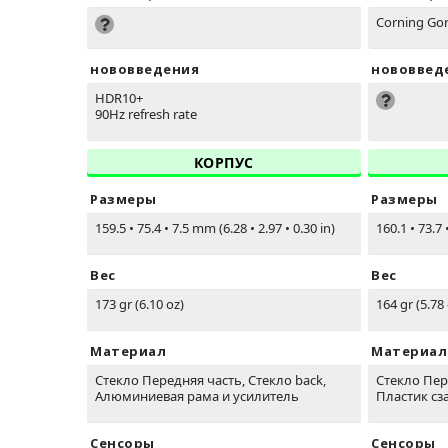
Corning Gori
нововведения
нововвед
HDR10+
90Hz refresh rate
КОРПУС
Размеры
Размеры
159.5
•
75.4
•
7.5 mm (6.28
•
2.97
•
0.30 in)
160.1
•
73.7
Вес
Вес
173 gr (6.10 oz)
164 gr (5.78
Материал
Материал
Стекло Передняя часть, Стекло back,
Стекло Пере
Алюминиевая рама и усилитель
Пластик сз
Сенсоры
Сенсоры