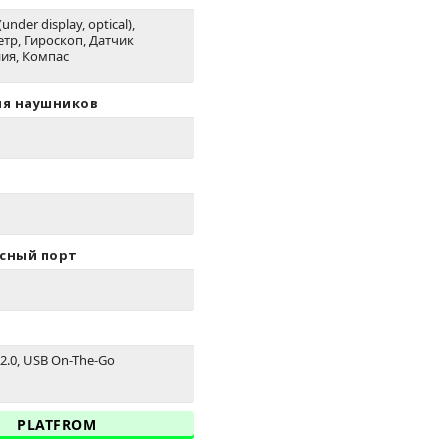
(under display, optical),
тр, Гироскоп, Датчик
ия, Компас
ля наушников
сный порт
2.0, USB On-The-Go
PLATFROM