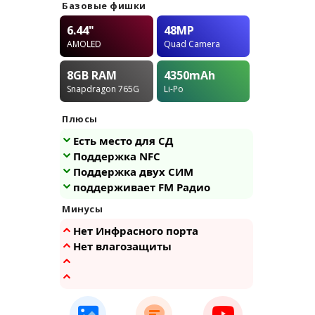
Базовые фишки
6.44"
48MP
AMOLED
Quad Camera
8GB
RAM
4350
mAh
Snapdragon 765G
Li-Po
Плюсы
Есть место для СД
Поддержка NFC
Поддержка двух СИМ
поддерживает FM Радио
Минусы
Нет Инфрасного порта
Нет влагозащиты