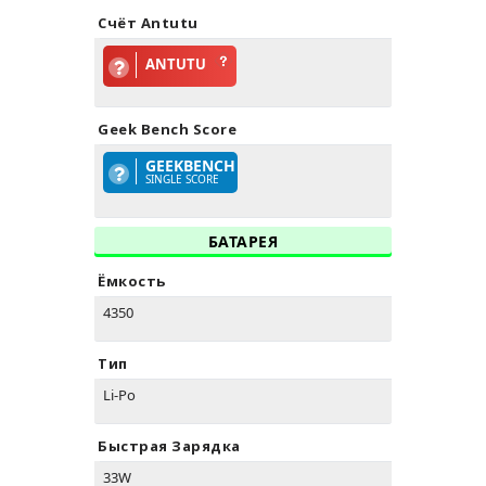
Счёт Antutu
ANTUTU
Geek Bench Score
GEEKBENCH
SINGLE SCORE
БАТАРЕЯ
Ёмкость
4350
Тип
Li-Po
Быстрая Зарядка
33W