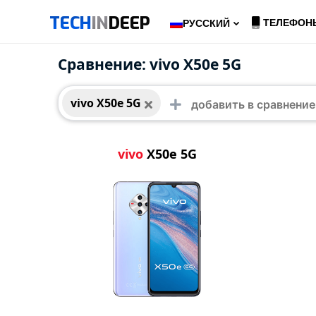
TECH
IN
DEEP
ТЕЛЕФОН
РУССКИЙ
vivo X50e 5G
Сравнение: vivo X50e 5G
vivo X50e 5G
vivo
X50e 5G