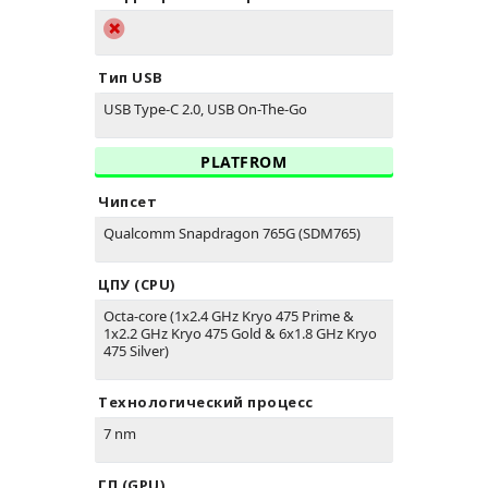
Тип USB
USB Type-C 2.0, USB On-The-Go
PLATFROM
Чипсет
Qualcomm Snapdragon 765G (SDM765)
ЦПУ (CPU)
Octa-core (1x2.4 GHz Kryo 475 Prime &
1x2.2 GHz Kryo 475 Gold & 6x1.8 GHz Kryo
475 Silver)
Технологический процесс
7 nm
ГП (GPU)