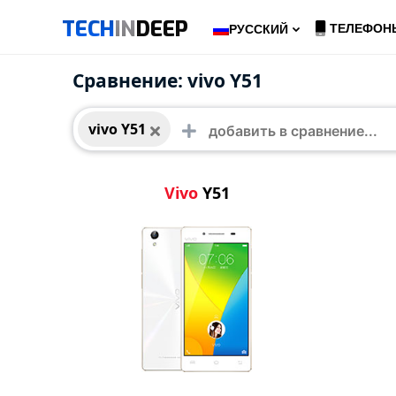
TECH
IN
DEEP
ТЕЛЕФОН
РУССКИЙ
vivo Y51
Сравнение: vivo Y51
vivo Y51
Vivo
Y51