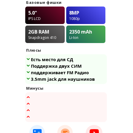
Базовые фишки
5.0"
8MP
IPS LCD
1080p
2GB
RAM
2350
mAh
Snapdragon 410
Li-Ion
Плюсы
Есть место для СД
Поддержка двух СИМ
поддерживает FM Радио
3.5mm jack для наушников
Минусы