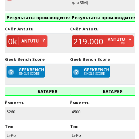
для SIM)
Результаты производительности
Результаты производител
Счёт Antutu
Счёт Antutu
0k
219.000
ANTUTU
ANTUTU
V8
Geek Bench Score
Geek Bench Score
GEEKBENCH
GEEKBENCH
SINGLE SCORE
SINGLE SCORE
БАТАРЕЯ
БАТАРЕЯ
Ёмкость
Ёмкость
5260
4500
Тип
Тип
Li-Po
Li-Po