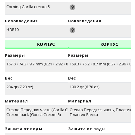
Corning Gorilla стекло 5
нововведения
нововведения
HDR10
КОРПУС
КОРПУС
Размеры
Размеры
157.8
•
74.2
•
9.7 mm (6.21
•
2.92
•
0.38 in)
159.3
•
75.2
•
8.7 mm (6.27
•
2.96
•
0.3
Вес
Вес
204 gr (7.20 oz)
190.2 gr (6.70 oz)
Материал
Материал
Стекло Передняя часть (Gorilla Стекло 5),
Стекло Передняя часть, Пластик с
Стекло back (Gorilla Стекло 5)
Пластик Рамка
Зашита от воды
Зашита от воды