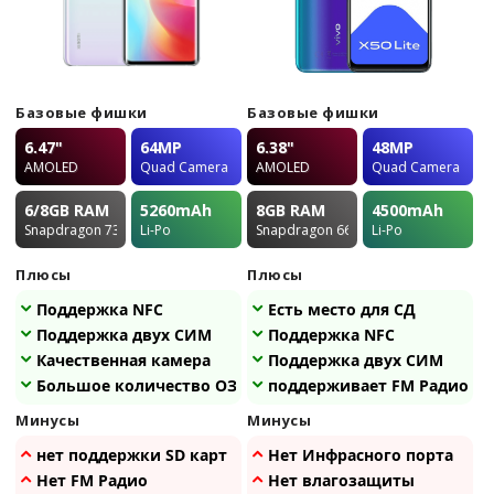
Базовые фишки
Базовые фишки
6.47"
64MP
6.38"
48MP
AMOLED
Quad Camera
AMOLED
Quad Camera
6/8GB
RAM
5260
mAh
8GB
RAM
4500
mAh
Snapdragon 730G
Li-Po
Snapdragon 665
Li-Po
Плюсы
Плюсы
Поддержка NFC
Есть место для СД
Поддержка двух СИМ
Поддержка NFC
Качественная камера
Поддержка двух СИМ
Большое количество ОЗУ
поддерживает FM Радио
Минусы
Минусы
нет поддержки SD карт
Нет Инфрасного порта
Нет FM Радио
Нет влагозащиты