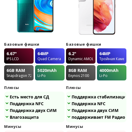
Базовые фишки
Базовые фишки
6.67"
64MP
6.2"
64MP
IPS LCD
Quad Camera
Dynamic AMOLED 2X
Тройная Камера
6GB
RAM
5020
mAh
8GB
RAM
4000
mAh
Snapdragon 720G
Li-Po
Exynos 2100
Li-Po
Плюсы
Плюсы
Есть место для СД
Поддержка стабилизации
Поддержка NFC
Поддержка NFC
Поддержка двух СИМ
Поддержка двух СИМ
Влагозащита
поддерживает FM Радио
Минусы
Минусы