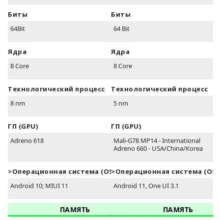
Биты
Биты
64Bit
64 Bit
Ядра
Ядра
8 Core
8 Core
Технологический процесс
Технологический процесс
8 nm
5 nm
ГП (GPU)
ГП (GPU)
Adreno 618
Mali-G78 MP14 - International
Adreno 660 - USA/China/Korea
>Oперационная система (OS)
>Oперационная система (OS)
Android 10; MIUI 11
Android 11, One UI 3.1
ПАМЯТЬ
ПАМЯТЬ