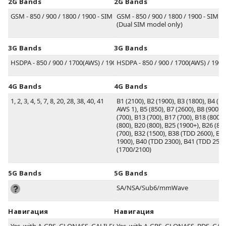
2G Bands
2G Bands
GSM - 850 / 900 / 1800 / 1900 - SIM 1 & SIM 2
GSM - 850 / 900 / 1800 / 1900 - SIM 1
(Dual SIM model only)
3G Bands
3G Bands
HSDPA - 850 / 900 / 1700(AWS) / 1900 / 2100
HSDPA - 850 / 900 / 1700(AWS) / 1900
4G Bands
4G Bands
1, 2, 3, 4, 5, 7, 8, 20, 28, 38, 40, 41
B1
(2100)
, B2
(1900)
, B3
(1800)
, B4
(17
AWS 1)
, B5
(850)
, B7
(2600)
, B8
(900)
,
(700)
, B13
(700)
, B17
(700)
, B18
(800)
,
(800)
, B20
(800)
, B25
(1900+)
, B26
(850
(700)
, B32
(1500)
, B38
(TDD 2600)
, B3
1900)
, B40
(TDD 2300)
, B41
(TDD 2500
(1700/2100)
5G Bands
5G Bands
SA/NSA/Sub6/mmWave
Навигация
Навигация