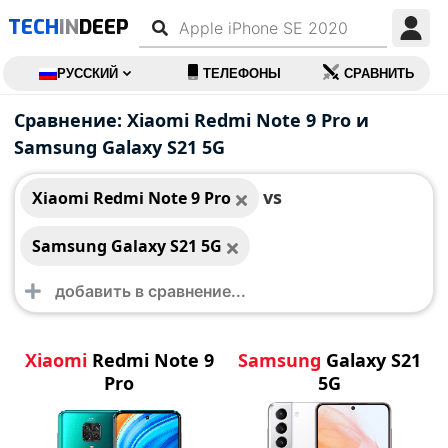
TECH
IN
DEEP
РУССКИЙ
ТЕЛЕФОНЫ
СРАВНИТЬ
Xiaomi Redmi Note 9
Samsung Galaxy S21
Сравнение: Xiaomi Redmi Note 9 Pro и
Pro
5G
Samsung Galaxy S21 5G
vs
Xiaomi Redmi Note 9 Pro
Samsung Galaxy S21 5G
Xiaomi
Redmi Note 9
Samsung
Galaxy S21
Pro
5G