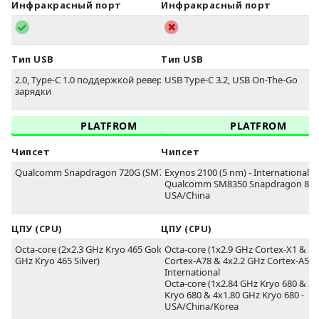
Инфракрасный порт
Инфракрасный порт
Тип USB
Тип USB
2.0, Type-C 1.0 поддержкой реверсивной
USB Type-C 3.2, USB On-The-Go
зарядки
PLATFROM
PLATFROM
Чипсет
Чипсет
Qualcomm Snapdragon 720G (SM7125)
Exynos 2100 (5 nm) - International
Qualcomm SM8350 Snapdragon 888 
USA/China
ЦПУ (CPU)
ЦПУ (CPU)
Octa-core (2x2.3 GHz Kryo 465 Gold & 6x1.8
Octa-core (1x2.9 GHz Cortex-X1 & 3
GHz Kryo 465 Silver)
Cortex-A78 & 4x2.2 GHz Cortex-A55) 
International
Octa-core (1x2.84 GHz Kryo 680 & 3
Kryo 680 & 4x1.80 GHz Kryo 680 -
USA/China/Korea