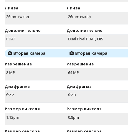
Линза
Линза
26mm (wide)
26mm (wide)
Дополнительно
Дополнительно
PDAF
Dual Pixel PDAF, OIS
Вторая камера
Вторая камера
Разрешение
Разрешение
8 MP
64 MP
Диафрагма
Диафрагма
f/2.2
f/2.0
Размер пикселя
Размер пикселя
1.12µm
0.8µm
Размер сенсора
Размер сенсора