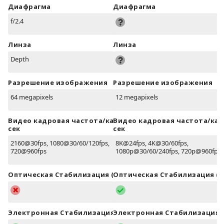
Диафрагма
Диафрагма
f/2.4
Линза
Линза
Depth
Разрешение изображения
Разрешение изображения
64 megapixels
12 megapixels
Видео кадровая частота/кадров в
Видео кадровая частота/кад
сек
сек
2160@30fps, 1080@30/60/120fps,
8K@24fps, 4K@30/60fps,
720@960fps
1080p@30/60/240fps, 720p@960fps
Оптическая Стабилизация (OIS)
Оптическая Стабилизация (O
Электронная Стабилизация (EIS)
Электронная Стабилизация (