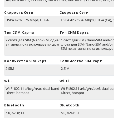
Yes, with A-GPS, GLONASS, GALILEO, BDS
Yes, with A-GPS, GLONASS, BDS, GAL
Скорость Сети
Скорость Сети
HSPA 42.2/5.76 Mbps, LTE-A
HSPA 42.2/5.76 Mbps, LTE-A (CA), 5G
Тип СИМ Карты
Тип СИМ Карты
2 слота для SIM (Nano-SIM, одна SIM не
1 слот для SIM (Nano-SIM and/or eS
активна, пока используется другая)
слота для SIM (Nano-SIM and/or eS
SIM не активна, пока используется
Количество SIM-карт
Количество SIM-карт
2 SIM
2 SIM
Wi-Fi
Wi-Fi
Wi-Fi 802.11 a/b/g/n/ac, dual-band, Wi-Fi
Wi-Fi 802.11 a/b/g/n/ac/6, dual-band,
Direct, hotspot
Direct, hotspot
Bluetooth
Bluetooth
5.0, A2DP, LE
5.0, A2DP, LE