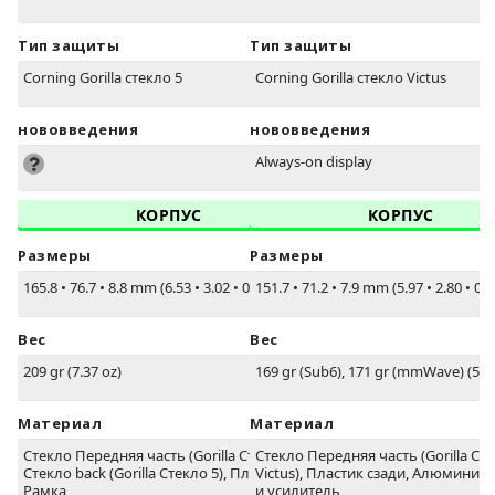
Тип защиты
Тип защиты
Corning Gorilla стекло 5
Corning Gorilla стекло Victus
нововведения
нововведения
Always-on display
КОРПУС
КОРПУС
Размеры
Размеры
165.8
•
76.7
•
8.8 mm (6.53
•
3.02
•
0.35 in)
151.7
•
71.2
•
7.9 mm (5.97
•
2.80
•
0.3
Вес
Вес
209 gr (7.37 oz)
169 gr (Sub6), 171 gr (mmWave) (5.96
Материал
Материал
Стекло Передняя часть (Gorilla Стекло 5),
Стекло Передняя часть (Gorilla Ст
Стекло back (Gorilla Стекло 5), Пластик
Victus), Пластик сзади, Алюминие
Рамка
и усилитель