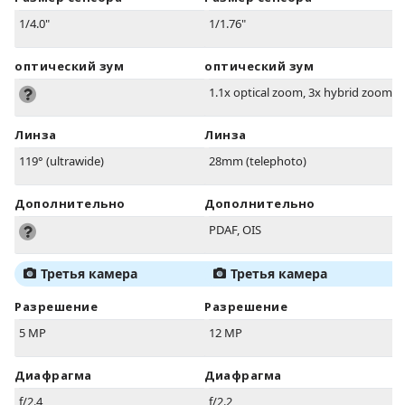
1/4.0"
1/1.76"
оптический зум
оптический зум
1.1x optical zoom, 3x hybrid zoom
Линза
Линза
119° (ultrawide)
28mm (telephoto)
Дополнительно
Дополнительно
PDAF, OIS
Третья камера
Третья камера
Разрешение
Разрешение
5 MP
12 MP
Диафрагма
Диафрагма
f/2.4
f/2.2