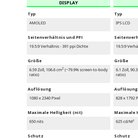
DISPLAY
Typ
Typ
AMOLED
IPS LCD
Seitenverhältnis und PPI
Seitenverh
19.5:9 Verhältnis - 391 ppi Dichte
19.5:9 Verhä
Größe
Größe
2
6.59 Zoll, 106.6 cm
(~79.9% screen-to-body
6.1 Zoll, 90.
ratio)
ratio)
Auflösung
Auflösung
1080 x 2340 Pixel
828 x 1792 P
Maximale Helligkeit (nit)
Maximale H
650 nits
625 cd/M²
Schutz
Schutz