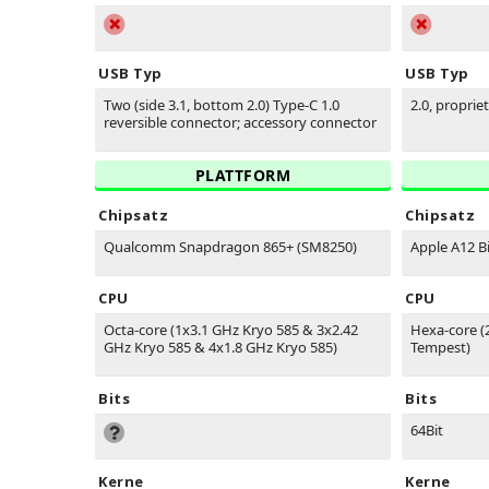
USB Typ
USB Typ
Two (side 3.1, bottom 2.0) Type-C 1.0
2.0, proprie
reversible connector; accessory connector
PLATTFORM
Chipsatz
Chipsatz
Qualcomm Snapdragon 865+ (SM8250)
Apple A12 B
CPU
CPU
Octa-core (1x3.1 GHz Kryo 585 & 3x2.42
Hexa-core (
GHz Kryo 585 & 4x1.8 GHz Kryo 585)
Tempest)
Bits
Bits
64Bit
Kerne
Kerne