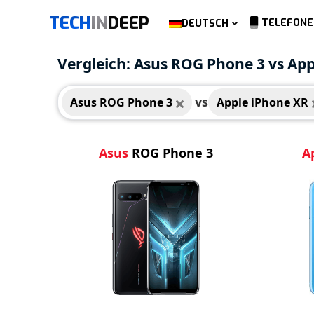
TECH
IN
DEEP
TELEFONE
DEUTSCH
Asus ROG Phone 3
Appl
Vergleich: Asus ROG Phone 3 vs Ap
vs
Asus ROG Phone 3
Apple iPhone XR
Asus
ROG Phone 3
A