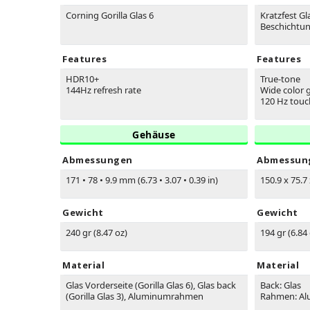
Corning Gorilla Glas 6
Kratzfest Gl
Beschichtu
Features
Features
HDR10+
True-tone
144Hz refresh rate
Wide color
120 Hz touc
Gehäuse
Abmessungen
Abmessun
171
•
78
•
9.9 mm (6.73
•
3.07
•
0.39 in)
150.9 x 75.7 
Gewicht
Gewicht
240 gr (8.47 oz)
194 gr (6.84
Material
Material
Glas Vorderseite (Gorilla Glas 6), Glas back
Back: Glas
(Gorilla Glas 3), Aluminumrahmen
Rahmen: A