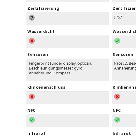
Zertifizierung
Zertifizie
IP67
Wasserdicht
Wasserdic
Sensoren
Sensoren
Fingerprint (under display, optical),
Face ID, Be
Beschleunigungsmesser, gyro,
Annäherung
Annäherung, Kompass
Klinkenanschluss
Klinkenan
NFC
NFC
Infrarot
Infrarot