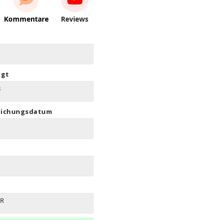
Kommentare
Reviews
igt
8
lichungsdatum
UR