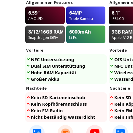
Allgemeinen Features
Allgemeine
6.59"
64MP
6.1"
AMOLED
Triple Kamera
IPS LCD
8/12/16GB
RAM
6000
mAh
3GB
RAM
Snapdragon 865+
Li-Po
Apple A12 B
Vorteile
Vorteile
NFC Unterstützung
OIS Unt
Dual SIM Unterstützung
NFC Unt
Hohe RAM Kapazität
Wireles
Großer Akku
Wasserd
Nachteile
Nachteile
Kein SD-Karteneinschub
Kein SD
Kein Köpfhöreranschluss
Kein Kö
Kein FM Radio
Kein FM
nicht beständig wasserdicht
Kein Inf