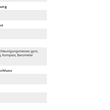
rung
ht
schleunigungsmesser, gyro,
, Kompass, Barometer
schluss