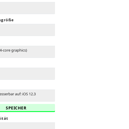
sgröße
4-core graphics)
esserbar auf: iOS 12.3
SPEICHER
ität