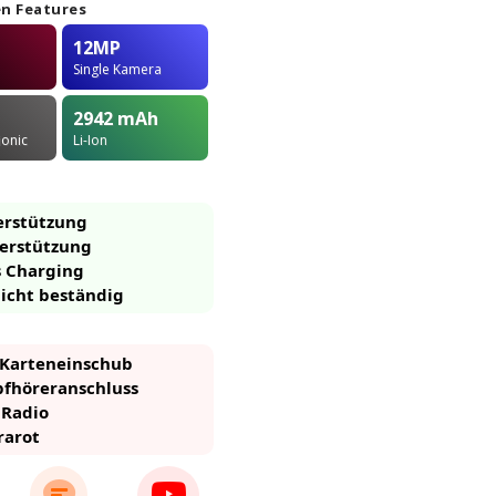
n Features
12MP
Single Kamera
2942
mAh
ionic
Li-Ion
erstützung
erstützung
s Charging
icht beständig
-Karteneinschub
pfhöreranschluss
 Radio
rarot