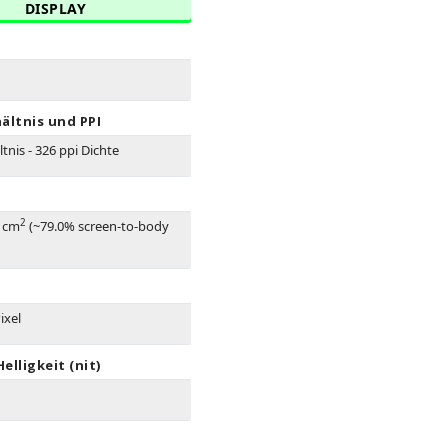
DISPLAY
ältnis und PPI
ltnis - 326 ppi Dichte
2
3 cm
(~79.0% screen-to-body
ixel
elligkeit (nit)