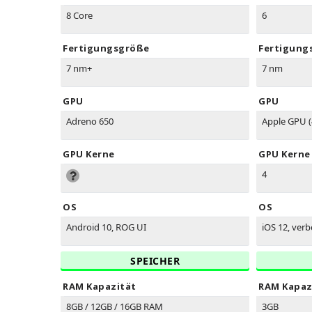
8 Core
6
Fertigungsgröße
Fertigung
7 nm+
7 nm
GPU
GPU
Adreno 650
Apple GPU (
GPU Kerne
GPU Kerne
4
OS
OS
Android 10, ROG UI
iOS 12, verb
SPEICHER
RAM Kapazität
RAM Kapaz
8GB / 12GB / 16GB RAM
3GB