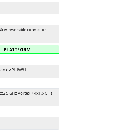
tärer reversible connector
PLATTFORM
ionic APL1W81
2x2.5 GHz Vortex + 4x1.6 GHz