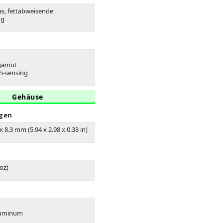
as, fettabweisende
ng
 gamut
h-sensing
Gehäuse
gen
x 8.3 mm (5.94 x 2.98 x 0.33 in)
 oz)
luminum