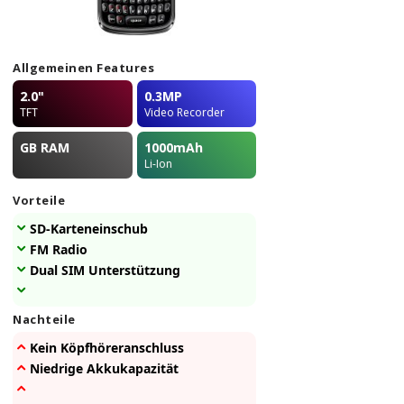
Allgemeinen Features
2.0"
0.3MP
TFT
Video Recorder
GB
RAM
1000
mAh
Li-Ion
Vorteile
SD-Karteneinschub
FM Radio
Dual SIM Unterstützung
Nachteile
Kein Köpfhöreranschluss
Niedrige Akkukapazität