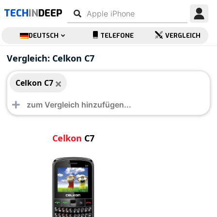
TECH
IN
DEEP
DEUTSCH
TELEFONE
VERGLEICH
Celkon C7
Vergleich: Celkon C7
Celkon C7
Celkon
C7