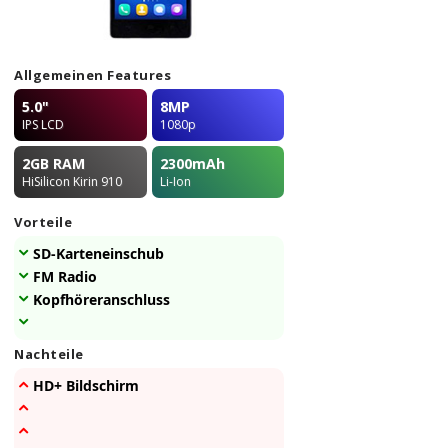
Allgemeinen Features
5.0"
8MP
IPS LCD
1080p
2GB
RAM
2300
mAh
HiSilicon Kirin 910
Li-Ion
Vorteile
SD-Karteneinschub
FM Radio
Kopfhöreranschluss
Nachteile
HD+ Bildschirm