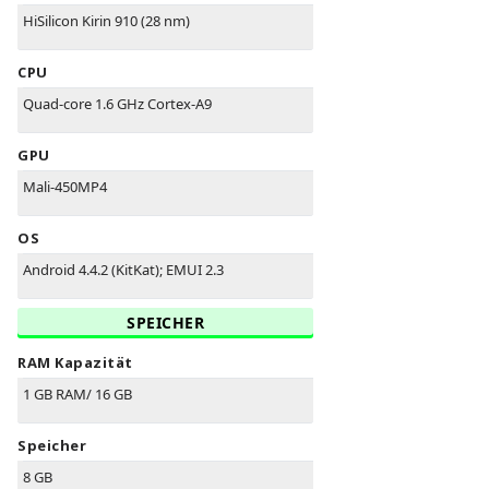
HiSilicon Kirin 910 (28 nm)
CPU
Quad-core 1.6 GHz Cortex-A9
GPU
Mali-450MP4
OS
Android 4.4.2 (KitKat); EMUI 2.3
SPEICHER
RAM Kapazität
1 GB RAM/ 16 GB
Speicher
8 GB