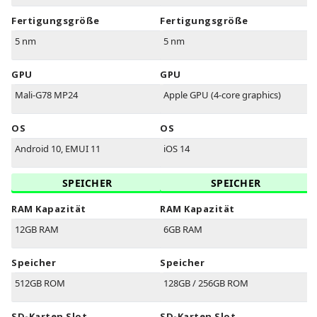
Fertigungsgröße
Fertigungsgröße
5 nm
5 nm
GPU
GPU
Mali-G78 MP24
Apple GPU (4-core graphics)
OS
OS
Android 10, EMUI 11
iOS 14
SPEICHER
SPEICHER
RAM Kapazität
RAM Kapazität
12GB RAM
6GB RAM
Speicher
Speicher
512GB ROM
128GB / 256GB ROM
SD-Karten Slot
SD-Karten Slot