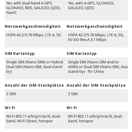
Yes, with dual-band A-GPS,
Yes, with A-GPS, GLONASS,
GLONASS, BDS, GALILEO, QZSS,
GALILEO, QZSS
NavIC
Netzwerkgeschwindigkeit
Netzwerkgeschwindigkeit
HSPA 42.2/5.76 Mbps, LTE-A, 5G
HSPA 42.2/5.76 Mbps, LTE-A, 5G,
EV-DO Rev.A 3.1 Mbps
SIM Kartentyp
SIM Kartentyp
Single SIM (Nano-SIM) or Hybrid
Single SIM (Nano-SIM and/or
Dual SIM (Nano-SIM, dual stand-
eSIM) or Dual SIM (Nano-SIM, dual
by)
stand-by) - for China
Anzahl der SIM-Steckplätze
Anzahl der SIM-Steckplätze
2 SIM
2 SIM
Wi-Fi
Wi-Fi
Wi-Fi 802.11 a/b/g/n/ac/6, dual-
Wi-Fi 802.11 a/b/g/n/ac/6, dual-
band, Wi-Fi Direct, hotspot
band, hotspot