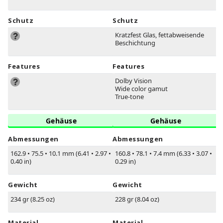
Schutz
Schutz
Kratzfest Glas, fettabweisende
Beschichtung
Features
Features
Dolby Vision
Wide color gamut
True-tone
Gehäuse
Gehäuse
Abmessungen
Abmessungen
162.9
•
75.5
•
10.1 mm (6.41
•
2.97
•
160.8
•
78.1
•
7.4 mm (6.33
•
3.07
•
0.40 in)
0.29 in)
Gewicht
Gewicht
234 gr (8.25 oz)
228 gr (8.04 oz)
Material
Material