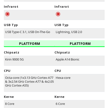
Infrarot
Infrarot
USB Typ
USB Typ
USB Type-C 3.1, USB On-The-Go
Lightning, USB 2.0
PLATTFORM
PLATTFORM
Chipsatz
Chipsatz
Kirin 9000 5G
Apple A14 Bionic
CPU
CPU
Octa-core (1x3.13 GHz Cortex-A77
Hexa-core
& 3x2.54 GHz Cortex-A77 & 4x2.05
GHz Cortex-A55)
Kerne
Kerne
8 Core
6 Core