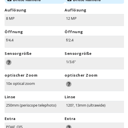
Auflösung
Auflösung
8 MP
12 MP
Öffnung
Öffnung
f/4.4
f/2.4
Sensorgröße
Sensorgröße
1/3.6"
optischer Zoom
optischer Zoom
10x optical zoom
Linse
Linse
250mm (periscope telephoto)
120?, 13mm (ultrawide)
Extra
Extra
PDAF, OIS