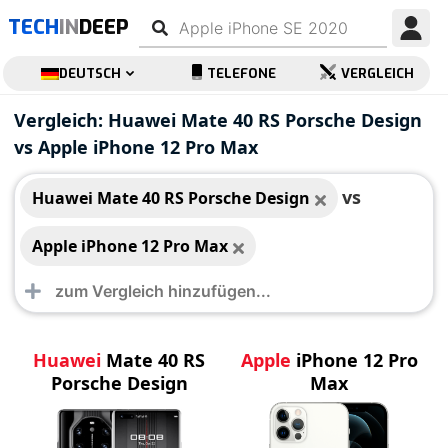
TECH
IN
DEEP
DEUTSCH
TELEFONE
VERGLEICH
Huawei Mate 40 RS
Apple iPhone 12 Pro
Vergleich: Huawei Mate 40 RS Porsche Design
Porsche Design
Max
vs Apple iPhone 12 Pro Max
vs
Huawei Mate 40 RS Porsche Design
Apple iPhone 12 Pro Max
Huawei
Mate 40 RS
Apple
iPhone 12 Pro
Porsche Design
Max