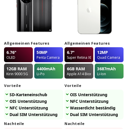
Allgemeinen Features
Allgemeinen Features
6.76"
50MP
6.7"
12MP
OLED
Penta Camera
Super Retina XDR OLED
Quad Camera
12GB
RAM
4400
mAh
6GB
RAM
3687
mAh
Kirin 9000 5G
Li-Po
Apple A14 Bionic
Li-Ion
Vorteile
Vorteile
SD-Karteneinschub
OIS Unterstützung
OIS Unterstützung
NFC Unterstützung
NFC Unterstützung
Wasserdicht beständig
Dual SIM Unterstützung
Dual SIM Unterstützung
Nachteile
Nachteile