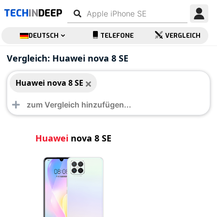
TECH
IN
DEEP
DEUTSCH
TELEFONE
VERGLEICH
Huawei nova 8 SE
Vergleich: Huawei nova 8 SE
Huawei nova 8 SE
Huawei
nova 8 SE