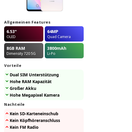
Allgemeinen Features
6.53"
64MP
OLED
Quad Camera
8GB
RAM
3800
mAh
Dimensity 720 5G
Li-Po
Vorteile
Dual SIM Unterstützung
Hohe RAM Kapazität
Großer Akku
Hohe Megapixel Kamera
Nachteile
Kein SD-Karteneinschub
Kein Köpfhöreranschluss
Kein FM Radio