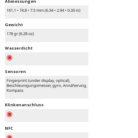
Abmessungen
161.1
•
74.8
•
7.5 mm (6.34
•
2.94
•
0.30 in)
Gewicht
178 gr (6.28 oz)
Wasserdicht
Sensoren
Fingerprint (under display, optical),
Beschleunigungsmesser, gyro, Annäherung,
Kompass
Klinkenanschluss
NFC