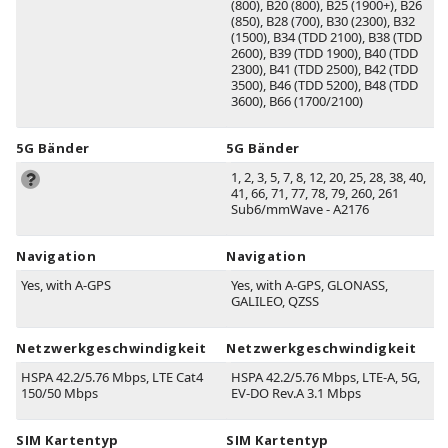
(800)
, B20
(800)
, B25
(1900+)
, B26
(850)
, B28
(700)
, B30
(2300)
, B32
(1500)
, B34
(TDD 2100)
, B38
(TDD
2600)
, B39
(TDD 1900)
, B40
(TDD
2300)
, B41
(TDD 2500)
, B42
(TDD
3500)
, B46
(TDD 5200)
, B48
(TDD
3600)
, B66
(1700/2100)
5G Bänder
5G Bänder
1, 2, 3, 5, 7, 8, 12, 20, 25, 28, 38, 40,
41, 66, 71, 77, 78, 79, 260, 261
Sub6/mmWave - A2176
Navigation
Navigation
Yes, with A-GPS
Yes, with A-GPS, GLONASS,
GALILEO, QZSS
Netzwerkgeschwindigkeit
Netzwerkgeschwindigkeit
HSPA 42.2/5.76 Mbps, LTE Cat4
HSPA 42.2/5.76 Mbps, LTE-A, 5G,
150/50 Mbps
EV-DO Rev.A 3.1 Mbps
SIM Kartentyp
SIM Kartentyp