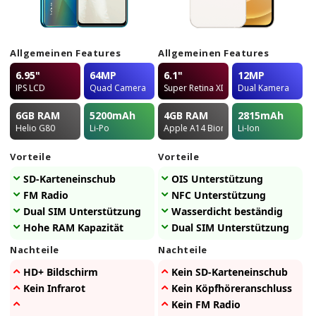
Allgemeinen Features
Allgemeinen Features
6.95"
64MP
6.1"
12MP
IPS LCD
Quad Camera
Super Retina XDR OLED
Dual Kamera
6GB
RAM
5200
mAh
4GB
RAM
2815
mAh
Helio G80
Li-Po
Apple A14 Bionic
Li-Ion
Vorteile
Vorteile
SD-Karteneinschub
OIS Unterstützung
FM Radio
NFC Unterstützung
Dual SIM Unterstützung
Wasserdicht beständig
Hohe RAM Kapazität
Dual SIM Unterstützung
Nachteile
Nachteile
HD+ Bildschirm
Kein SD-Karteneinschub
Kein Infrarot
Kein Köpfhöreranschluss
Kein FM Radio