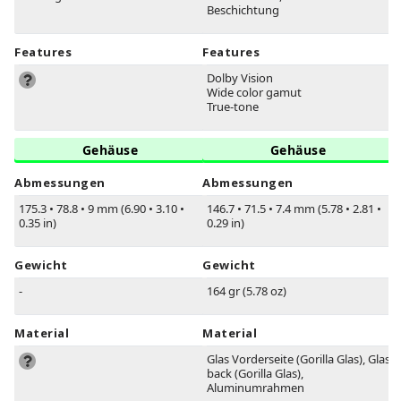
Beschichtung
Features
Features
Dolby Vision
Wide color gamut
True-tone
Gehäuse
Gehäuse
Abmessungen
Abmessungen
175.3
•
78.8
•
9 mm (6.90
•
3.10
•
146.7
•
71.5
•
7.4 mm (5.78
•
2.81
•
0.35 in)
0.29 in)
Gewicht
Gewicht
-
164 gr (5.78 oz)
Material
Material
Glas Vorderseite (Gorilla Glas), Glas
back (Gorilla Glas),
Aluminumrahmen