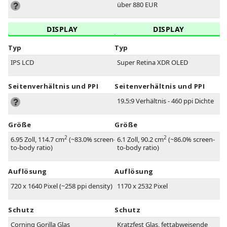
über 880 EUR
DISPLAY
DISPLAY
Typ
Typ
IPS LCD
Super Retina XDR OLED
Seitenverhältnis und PPI
Seitenverhältnis und PPI
19.5:9 Verhältnis - 460 ppi Dichte
Größe
Größe
2
2
6.95 Zoll, 114.7 cm
(~83.0% screen-
6.1 Zoll, 90.2 cm
(~86.0% screen-
to-body ratio)
to-body ratio)
Auflösung
Auflösung
720 x 1640 Pixel (~258 ppi density)
1170 x 2532 Pixel
Schutz
Schutz
Corning Gorilla Glas
Kratzfest Glas, fettabweisende