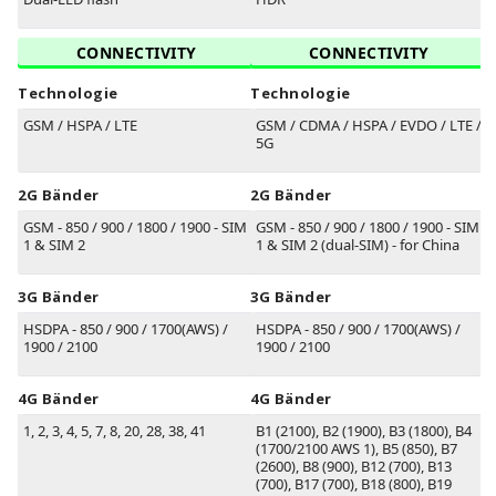
CONNECTIVITY
CONNECTIVITY
Technologie
Technologie
GSM / HSPA / LTE
GSM / CDMA / HSPA / EVDO / LTE /
5G
2G Bänder
2G Bänder
GSM - 850 / 900 / 1800 / 1900 - SIM
GSM - 850 / 900 / 1800 / 1900 - SIM
1 & SIM 2
1 & SIM 2 (dual-SIM) - for China
3G Bänder
3G Bänder
HSDPA - 850 / 900 / 1700(AWS) /
HSDPA - 850 / 900 / 1700(AWS) /
1900 / 2100
1900 / 2100
4G Bänder
4G Bänder
1, 2, 3, 4, 5, 7, 8, 20, 28, 38, 41
B1
(2100)
, B2
(1900)
, B3
(1800)
, B4
(1700/2100 AWS 1)
, B5
(850)
, B7
(2600)
, B8
(900)
, B12
(700)
, B13
(700)
, B17
(700)
, B18
(800)
, B19