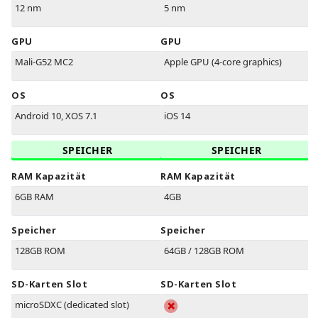
12 nm
5 nm
GPU
GPU
Mali-G52 MC2
Apple GPU (4-core graphics)
OS
OS
Android 10, XOS 7.1
iOS 14
SPEICHER
SPEICHER
RAM Kapazität
RAM Kapazität
6GB RAM
4GB
Speicher
Speicher
128GB ROM
64GB / 128GB ROM
SD-Karten Slot
SD-Karten Slot
microSDXC (dedicated slot)