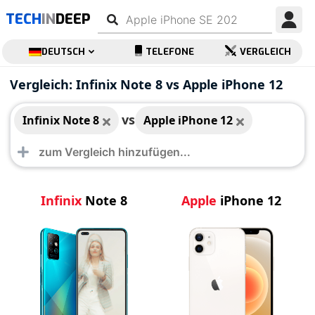
TECH
IN
DEEP
DEUTSCH
TELEFONE
VERGLEICH
Infinix Note 8
Apple iPhone 12
Vergleich: Infinix Note 8 vs Apple iPhone 12
vs
Infinix Note 8
Apple iPhone 12
Infinix
Note 8
Apple
iPhone 12