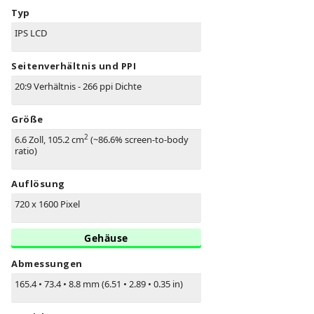
Typ
IPS LCD
Seitenverhältnis und PPI
20:9 Verhältnis - 266 ppi Dichte
Größe
2
6.6 Zoll, 105.2 cm
(~86.6% screen-to-body
ratio)
Auflösung
720 x 1600 Pixel
Gehäuse
Abmessungen
165.4
•
73.4
•
8.8 mm (6.51
•
2.89
•
0.35 in)