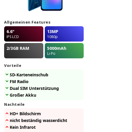
Allgemeinen Features
6.6"
13MP
IPS LCD
1080p
2/3GB
RAM
5000
mAh
Li-Po
Vorteile
SD-Karteneinschub
FM Radio
Dual SIM Unterstützung
Großer Akku
Nachteile
HD+ Bildschirm
nicht beständig wasserdicht
Kein Infrarot