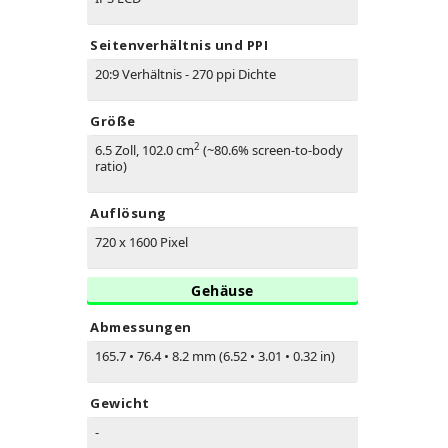
Seitenverhältnis und PPI
20:9 Verhältnis - 270 ppi Dichte
Größe
2
6.5 Zoll, 102.0 cm
(~80.6% screen-to-body
ratio)
Auflösung
720 x 1600 Pixel
Gehäuse
Abmessungen
165.7
•
76.4
•
8.2 mm (6.52
•
3.01
•
0.32 in)
Gewicht
-