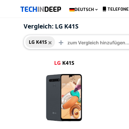
TECH
IN
DEEP
TELEFONE
DEUTSCH
LG K41S
Vergleich: LG K41S
LG K41S
LG
K41S