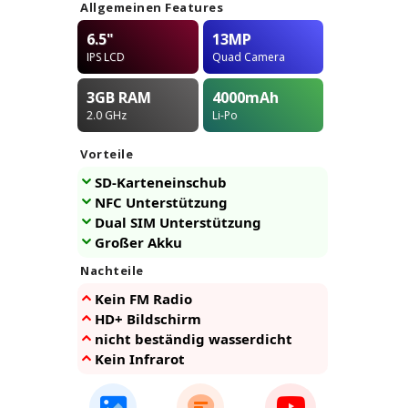
Allgemeinen Features
6.5"
13MP
IPS LCD
Quad Camera
3GB
RAM
4000
mAh
2.0 GHz
Li-Po
Vorteile
SD-Karteneinschub
NFC Unterstützung
Dual SIM Unterstützung
Großer Akku
Nachteile
Kein FM Radio
HD+ Bildschirm
nicht beständig wasserdicht
Kein Infrarot