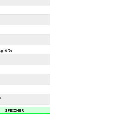
sgröße
0
SPEICHER