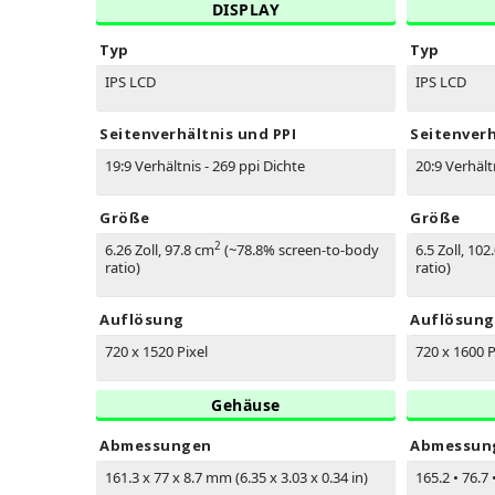
DISPLAY
Typ
Typ
IPS LCD
IPS LCD
Seitenverhältnis und PPI
Seitenverh
19:9 Verhältnis - 269 ppi Dichte
20:9 Verhält
Größe
Größe
2
6.26 Zoll, 97.8 cm
(~78.8% screen-to-body
6.5 Zoll, 102
ratio)
ratio)
Auflösung
Auflösung
720 x 1520 Pixel
720 x 1600 P
Gehäuse
Abmessungen
Abmessun
161.3 x 77 x 8.7 mm (6.35 x 3.03 x 0.34 in)
165.2
•
76.7