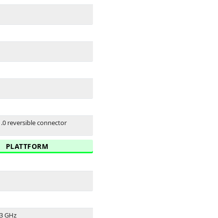
1.0 reversible connector
PLATTFORM
.3 GHz