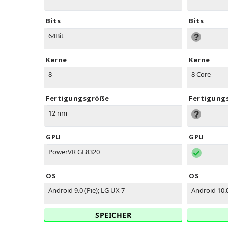
Bits
Bits
64Bit
Kerne
Kerne
8
8 Core
Fertigungsgröße
Fertigung
12 nm
GPU
GPU
PowerVR GE8320
OS
OS
Android 9.0 (Pie); LG UX 7
Android 10.
SPEICHER