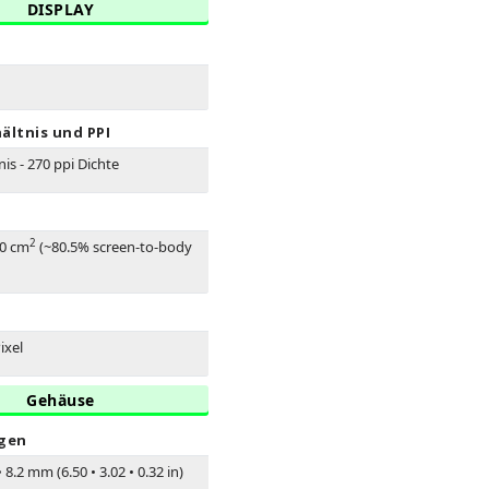
DISPLAY
ältnis und PPI
nis - 270 ppi Dichte
2
.0 cm
(~80.5% screen-to-body
ixel
Gehäuse
gen
•
8.2 mm (6.50
•
3.02
•
0.32 in)