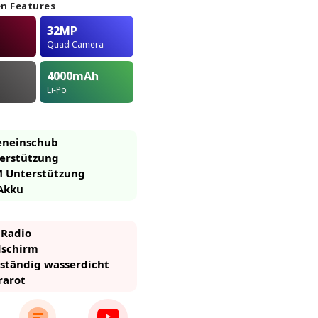
n Features
32MP
Quad Camera
4000
mAh
Li-Po
eneinschub
erstützung
M Unterstützung
Akku
 Radio
dschirm
eständig wasserdicht
rarot