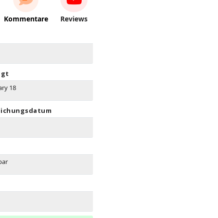
Kommentare
Reviews
igt
ary 18
lichungsdatum
bar