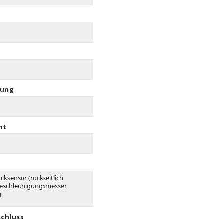
rung
ht
cksensor (rückseitlich
Beschleunigungsmesser,
g
schluss