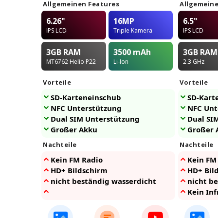
Allgemeinen Features
Allgemeine
6.26"
16MP
6.5"
IPS LCD
Triple Kamera
IPS LCD
3GB
RAM
3500
mAh
3GB
RAM
MT6762 Helio P22
Li-Ion
2.3 GHz
Vorteile
Vorteile
SD-Karteneinschub
SD-Kart
NFC Unterstützung
NFC Unt
Dual SIM Unterstützung
Dual SI
Großer Akku
Großer 
Nachteile
Nachteile
Kein FM Radio
Kein FM
HD+ Bildschirm
HD+ Bil
nicht beständig wasserdicht
nicht b
Kein Inf