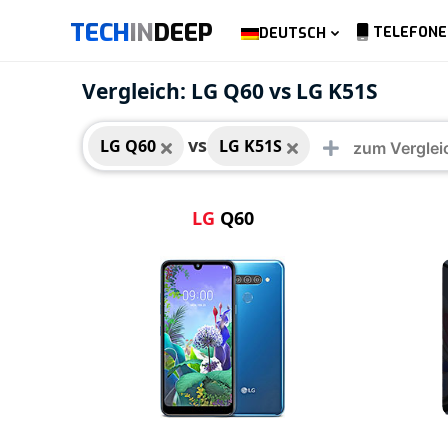
TECH
IN
DEEP
TELEFONE
DEUTSCH
LG Q60
LG K
Vergleich: LG Q60 vs LG K51S
vs
LG Q60
LG K51S
LG
Q60