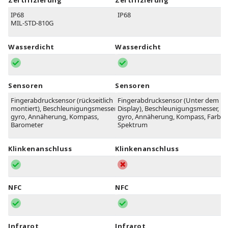
Zertifizierung
Zertifizierung
IP68
IP68
MIL-STD-810G
Wasserdicht
Wasserdicht
Sensoren
Sensoren
Fingerabdrucksensor (rückseitlich
Fingerabdrucksensor (Unter dem
montiert), Beschleunigungsmesser,
Display), Beschleunigungsmesser,
gyro, Annäherung, Kompass,
gyro, Annäherung, Kompass, Farb
Barometer
Spektrum
Klinkenanschluss
Klinkenanschluss
NFC
NFC
Infrarot
Infrarot