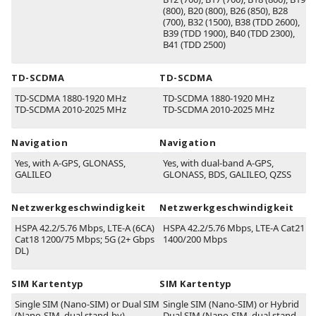
(800)
, B20
(800)
, B26
(850)
, B28
(700)
, B32
(1500)
, B38
(TDD 2600)
,
B39
(TDD 1900)
, B40
(TDD 2300)
,
B41
(TDD 2500)
TD-SCDMA
TD-SCDMA
TD-SCDMA 1880-1920 MHz
TD-SCDMA 1880-1920 MHz
TD-SCDMA 2010-2025 MHz
TD-SCDMA 2010-2025 MHz
Navigation
Navigation
Yes, with A-GPS, GLONASS,
Yes, with dual-band A-GPS,
GALILEO
GLONASS, BDS, GALILEO, QZSS
Netzwerkgeschwindigkeit
Netzwerkgeschwindigkeit
HSPA 42.2/5.76 Mbps, LTE-A (6CA)
HSPA 42.2/5.76 Mbps, LTE-A Cat21
Cat18 1200/75 Mbps; 5G (2+ Gbps
1400/200 Mbps
DL)
SIM Kartentyp
SIM Kartentyp
Single SIM (Nano-SIM) or Dual SIM
Single SIM (Nano-SIM) or Hybrid
(Nano-SIM, dual stand-by)
Dual SIM (Nano-SIM, dual stand-