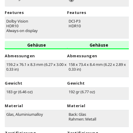
Features
Features
Dolby Vision
DCI-P3
HDR10
HDR10
Always-on display
Gehäuse
Gehäuse
Abmessungen
Abmessungen
159.2 x 76.1 x 8.3 mm (6.27 x 3.00 x
158 x 73.4 x 8.4 mm (6.22 x 2.89 x
0.33 in)
0.33 in)
Gewicht
Gewicht
183 gr (6.46 oz)
192 gr (6.77 oz)
Material
Material
Glas, Aluminiumalloy
Back: Glas
Rahmen: Metall