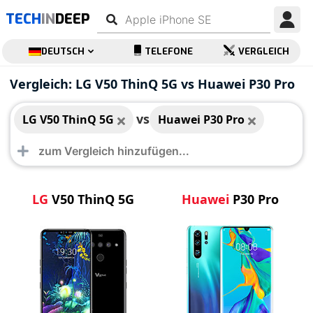
TECH
IN
DEEP
DEUTSCH
TELEFONE
VERGLEICH
LG V50 ThinQ 5G
Huawei P30 Pro
Vergleich: LG V50 ThinQ 5G vs Huawei P30 Pro
vs
LG V50 ThinQ 5G
Huawei P30 Pro
LG
V50 ThinQ 5G
Huawei
P30 Pro