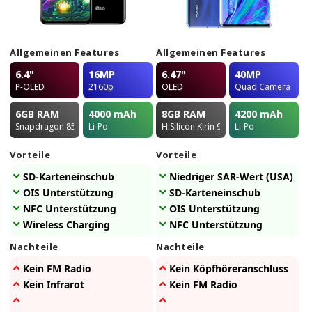
Allgemeinen Features
Allgemeinen Features
6.4"
16MP
6.47"
40MP
P-OLED
2160p
OLED
Quad Camera
6GB
RAM
4000
mAh
8GB
RAM
4200
mAh
Snapdragon 855
Li-Po
HiSilicon Kirin 980
Li-Po
Vorteile
Vorteile
SD-Karteneinschub
Niedriger SAR-Wert (USA)
OIS Unterstützung
SD-Karteneinschub
NFC Unterstützung
OIS Unterstützung
Wireless Charging
NFC Unterstützung
Nachteile
Nachteile
Kein FM Radio
Kein Köpfhöreranschluss
Kein Infrarot
Kein FM Radio