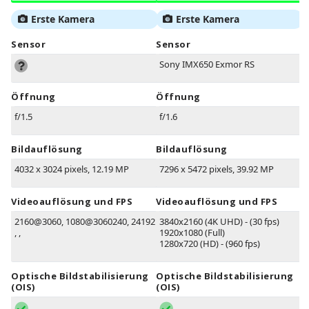
Erste Kamera
Erste Kamera
Sensor
Sensor
Sony IMX650 Exmor RS
Öffnung
Öffnung
f/1.5
f/1.6
Bildauflösung
Bildauflösung
4032 x 3024 pixels, 12.19 MP
7296 x 5472 pixels, 39.92 MP
Videoauflösung und FPS
Videoauflösung und FPS
2160@3060, 1080@3060240, 24192
3840x2160 (4K UHD) - (30 fps)
, ,
1920x1080 (Full)
1280x720 (HD) - (960 fps)
Optische Bildstabilisierung
Optische Bildstabilisierung
(OIS)
(OIS)