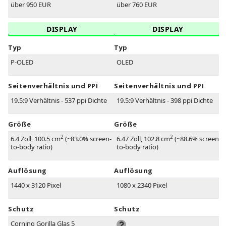
über 950 EUR
über 760 EUR
DISPLAY
DISPLAY
Typ
Typ
P-OLED
OLED
Seitenverhältnis und PPI
Seitenverhältnis und PPI
19.5:9 Verhältnis - 537 ppi Dichte
19.5:9 Verhältnis - 398 ppi Dichte
Größe
Größe
2
2
6.4 Zoll, 100.5 cm
(~83.0% screen-
6.47 Zoll, 102.8 cm
(~88.6% screen-
to-body ratio)
to-body ratio)
Auflösung
Auflösung
1440 x 3120 Pixel
1080 x 2340 Pixel
Schutz
Schutz
Corning Gorilla Glas 5