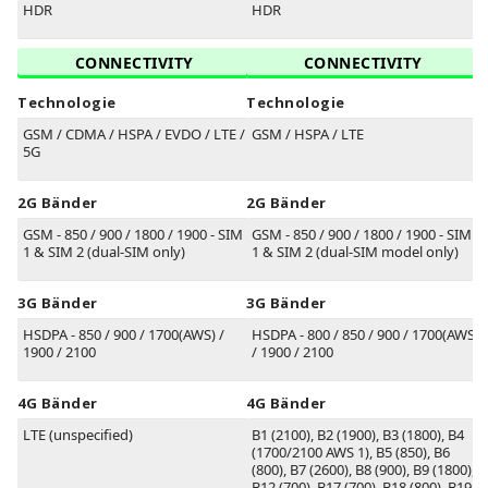
HDR
HDR
CONNECTIVITY
CONNECTIVITY
Technologie
Technologie
GSM / CDMA / HSPA / EVDO / LTE /
GSM / HSPA / LTE
5G
2G Bänder
2G Bänder
GSM - 850 / 900 / 1800 / 1900 - SIM
GSM - 850 / 900 / 1800 / 1900 - SIM
1 & SIM 2 (dual-SIM only)
1 & SIM 2 (dual-SIM model only)
3G Bänder
3G Bänder
HSDPA - 850 / 900 / 1700(AWS) /
HSDPA - 800 / 850 / 900 / 1700(AWS)
1900 / 2100
/ 1900 / 2100
4G Bänder
4G Bänder
LTE (unspecified)
B1
(2100)
, B2
(1900)
, B3
(1800)
, B4
(1700/2100 AWS 1)
, B5
(850)
, B6
(800)
, B7
(2600)
, B8
(900)
, B9
(1800)
,
B12
(700)
, B17
(700)
, B18
(800)
, B19