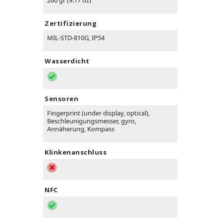
260 gr (9.17 oz)
Zertifizierung
MIL-STD-810G, IP54
Wasserdicht
Sensoren
Fingerprint (under display, optical),
Beschleunigungsmesser, gyro,
Annäherung, Kompass
Klinkenanschluss
NFC