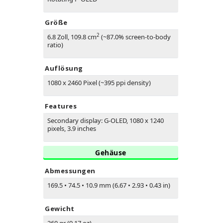
Größe
2
6.8 Zoll, 109.8 cm
(~87.0% screen-to-body
ratio)
Auflösung
1080 x 2460 Pixel (~395 ppi density)
Features
Secondary display: G-OLED, 1080 x 1240
pixels, 3.9 inches
Gehäuse
Abmessungen
169.5
•
74.5
•
10.9 mm (6.67
•
2.93
•
0.43 in)
Gewicht