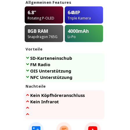
Allgemeinen Features
6.8"
64MP
Rotating P-OLED
Triple Kamera
8GB
RAM
4000
mAh
Snapdragon 765G
Li-Po
Vorteile
SD-Karteneinschub
FM Radio
OIS Unterstützung
NFC Unterstützung
Nachteile
Kein Köpfhöreranschluss
Kein Infrarot