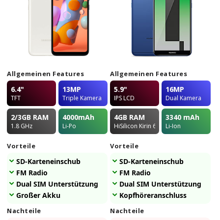
Allgemeinen Features
Allgemeinen Features
6.4"
13MP
5.9"
16MP
TFT
Triple Kamera
IPS LCD
Dual Kamera
2/3GB
RAM
4000
mAh
4GB
RAM
3340
mAh
1.8 GHz
Li-Po
HiSilicon Kirin 659
Li-Ion
Vorteile
Vorteile
SD-Karteneinschub
SD-Karteneinschub
FM Radio
FM Radio
Dual SIM Unterstützung
Dual SIM Unterstützung
Großer Akku
Kopfhöreranschluss
Nachteile
Nachteile