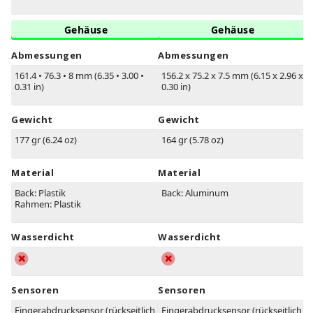
Gehäuse
Gehäuse
Abmessungen
Abmessungen
161.4
•
76.3
•
8 mm (6.35
•
3.00
•
156.2 x 75.2 x 7.5 mm (6.15 x 2.96 x
0.31 in)
0.30 in)
Gewicht
Gewicht
177 gr (6.24 oz)
164 gr (5.78 oz)
Material
Material
Back: Plastik
Back: Aluminum
Rahmen: Plastik
Wasserdicht
Wasserdicht
Sensoren
Sensoren
Fingerabdrucksensor (rückseitlich
Fingerabdrucksensor (rückseitlich