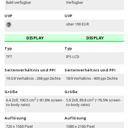
Bald verfügbar
Verfügbar
UVP
UVP
über 190 EUR
DISPLAY
DISPLAY
Typ
Typ
TFT
IPS LCD
Seitenverhältnis und PPI
Seitenverhältnis und PPI
19.5:9 Verhältnis - 268 ppi Dichte
18:9 Verhältnis - 409 ppi Dichte
Größe
Größe
2
2
6.4 Zoll, 100.5 cm
(~81.6% screen-
5.9 Zoll, 89.8 cm
(~76.5% screen-
to-body ratio)
to-body ratio)
Auflösung
Auflösung
720 x 1560 Pixel
1080 x 2160 Pixel