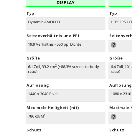
DISPLAY
Typ
Typ
Dynamic AMOLED
LTPS IPS LC
Seitenverhältnis und PPI
Seitenverh
19:9 Verhältnis - 550 ppi Dichte
Größe
Größe
2
6.1 Zoll, 93.2 cm
(~88.3% screen-to-body
6.4 Zoll, 101
ratio)
ratio)
Auflösung
Auflösung
1440 x 3040 Pixel
1080 x 2310 
Maximale Helligkeit (nit)
Maximale H
786 cd/M²
Schutz
Schutz