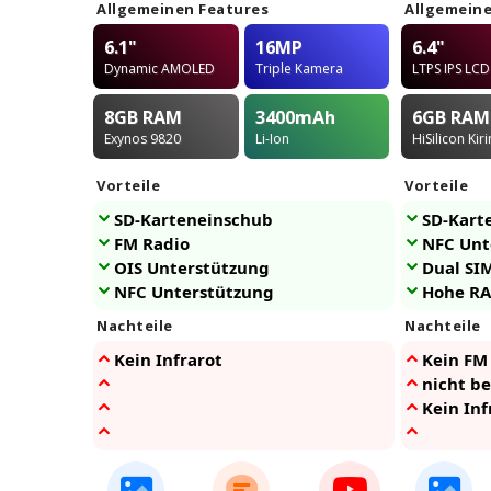
Allgemeinen Features
Allgemeine
6.1"
16MP
6.4"
Dynamic AMOLED
Triple Kamera
LTPS IPS LCD
8GB
RAM
3400
mAh
6GB
RAM
Exynos 9820
Li-Ion
HiSilicon Kir
Vorteile
Vorteile
SD-Karteneinschub
SD-Kart
FM Radio
NFC Unt
OIS Unterstützung
Dual SI
NFC Unterstützung
Hohe RA
Nachteile
Nachteile
Kein Infrarot
Kein FM
nicht b
Kein Inf