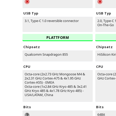
USB Typ
USB Typ
3.1, Type-C 1.0 reversible connector
2.0, Type-C 
On-The-Go
PLATTFORM
Chipsatz
Chipsatz
Qualcomm Snapdragon 855
HiSilicon Kir
CPU
CPU
Octa-core (2x2.73 GHz Mongoose M4 &
Octa-core (
2x2.31 GHz Cortex-A75 & 4x1.95 GHz
GHz Cortex-
Cortex-A55) - EMEA
Octa-core (1x2.84 GHz Kryo 485 & 3x2.41
GHz Kryo 485 & 4x1.78 GHz Kryo 485) -
USA/LATAM, China
Bits
Bits
64Bit