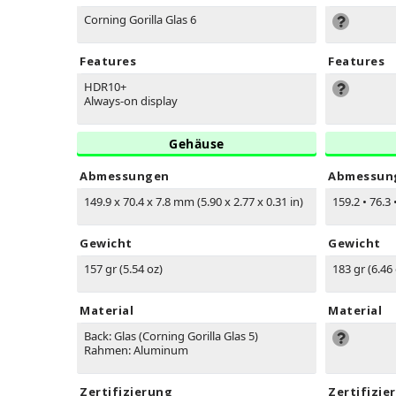
Corning Gorilla Glas 6
Features
Features
HDR10+
Always-on display
Gehäuse
Abmessungen
Abmessun
149.9 x 70.4 x 7.8 mm (5.90 x 2.77 x 0.31 in)
159.2
•
76.3
Gewicht
Gewicht
157 gr (5.54 oz)
183 gr (6.46
Material
Material
Back: Glas (Corning Gorilla Glas 5)
Rahmen: Aluminum
Zertifizierung
Zertifizie