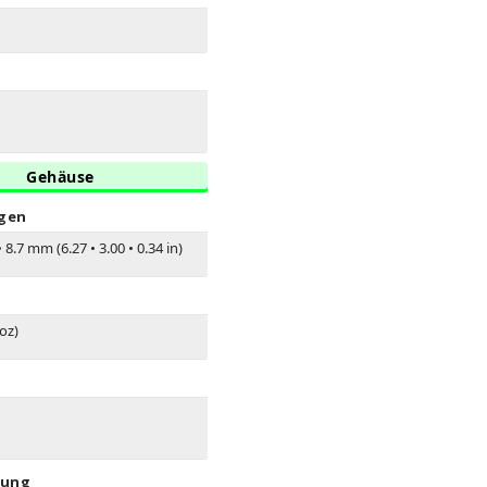
Gehäuse
gen
•
8.7 mm (6.27
•
3.00
•
0.34 in)
 oz)
rung