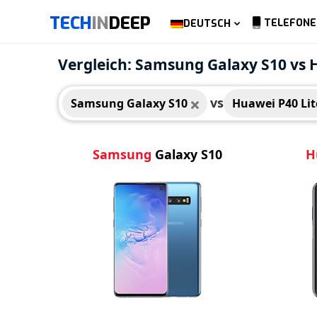
TECH
IN
DEEP
TELEFONE
DEUTSCH
Samsung Galaxy S10
Huaw
Vergleich: Samsung Galaxy S10 vs 
vs
Samsung Galaxy S10
Huawei P40 Lit
Samsung
Galaxy S10
H