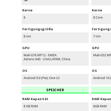
Kerne
Kerne
8
8 Core
Fertigungsgröße
Fertigung
8 nm
7 nm
GPU
GPU
Mali-G76 MP12 - EMEA
Mali-G52 M
Adreno 640 - USA/LATAM, China
OS
OS
Android 9.0 (Pie); One UI
Android 10.
SPEICHER
RAM Kapazität
RAM Kapaz
8 GB RAM
6GB RAM