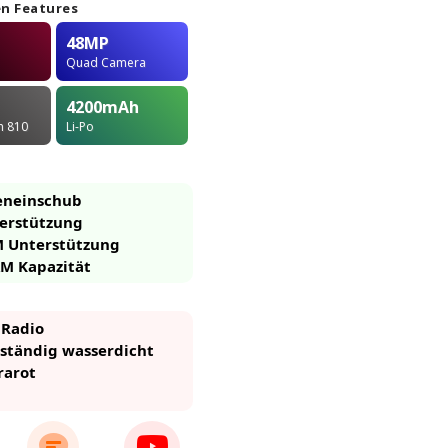
n Features
48MP
Quad Camera
4200
mAh
in 810
Li-Po
eneinschub
erstützung
M Unterstützung
M Kapazität
 Radio
eständig wasserdicht
rarot