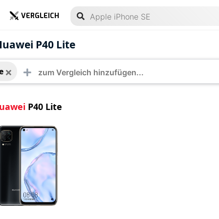
VERGLEICH
ei P40 Lite
Huawei P40 Lite
e
uawei
P40 Lite