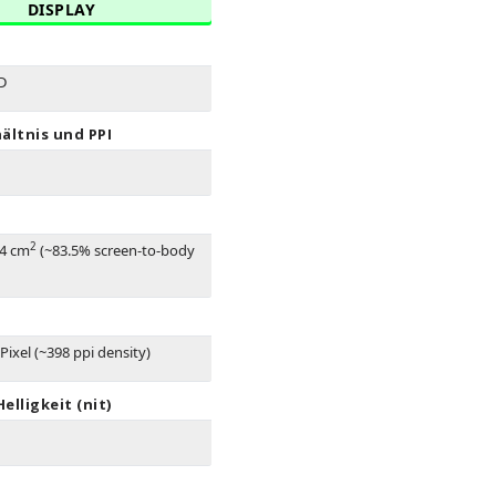
DISPLAY
D
ältnis und PPI
2
.4 cm
(~83.5% screen-to-body
Pixel (~398 ppi density)
elligkeit (nit)