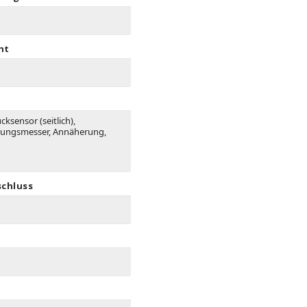
ht
ksensor (seitlich),
gungsmesser, Annäherung,
schluss