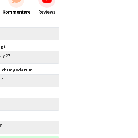
Kommentare
Reviews
igt
ary 27
lichungsdatum
 2
UR