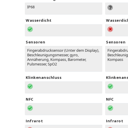
IP68
Wasserdicht
Wasserdic
Sensoren
Sensoren
Fingerabdrucksensor (Unter dem Display),
Fingerabdruc
Beschleunigungsmesser, gyro,
Beschleuni
Annäherung, Kompass, Barometer,
Kompass
Pulsmesser, SpO2
Klinkenanschluss
Klinkenan
NFC
NFC
Infrarot
Infrarot