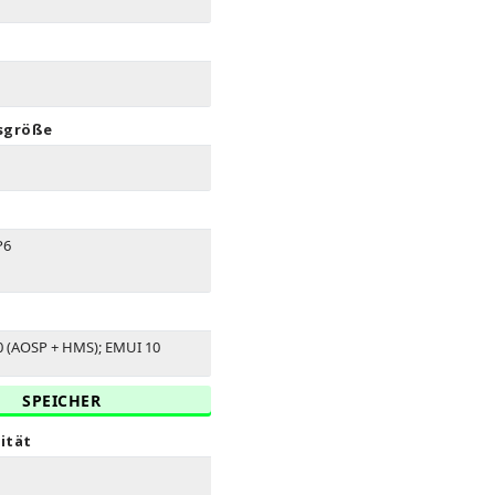
sgröße
P6
0 (AOSP + HMS); EMUI 10
SPEICHER
ität