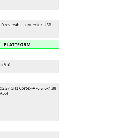
1.0 reversible connector, USB
PLATTFORM
in 810
2x2.27 GHz Cortex-A76 & 6x1.88
A55)