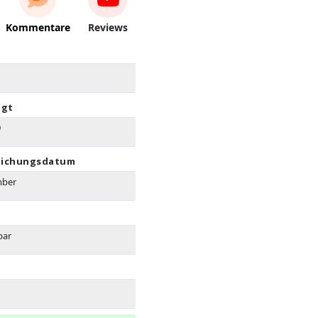
Kommentare
Reviews
igt
9
lichungsdatum
mber
bar