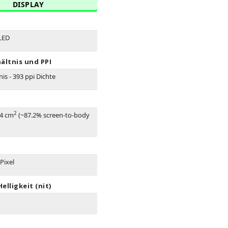
DISPLAY
LED
ältnis und PPI
nis - 393 ppi Dichte
2
.4 cm
(~87.2% screen-to-body
Pixel
elligkeit (nit)