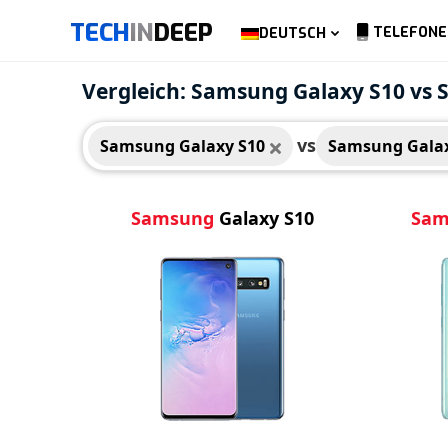
TECH
IN
DEEP
TELEFONE
DEUTSCH
Samsung Galaxy S10
Sams
Vergleich: Samsung Galaxy S10 vs
vs
Samsung Galaxy S10
Samsung Gala
Samsung
Galaxy S10
Sam