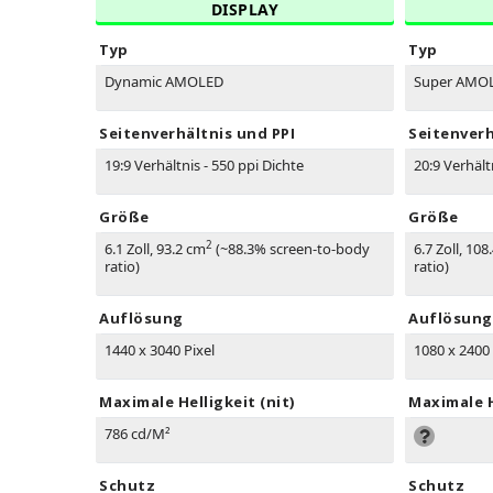
DISPLAY
Typ
Typ
Dynamic AMOLED
Super AMO
Seitenverhältnis und PPI
Seitenverh
19:9 Verhältnis - 550 ppi Dichte
20:9 Verhält
Größe
Größe
2
6.1 Zoll, 93.2 cm
(~88.3% screen-to-body
6.7 Zoll, 108
ratio)
ratio)
Auflösung
Auflösung
1440 x 3040 Pixel
1080 x 2400 
Maximale Helligkeit (nit)
Maximale H
786 cd/M²
Schutz
Schutz