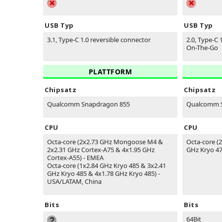
USB Typ
USB Typ
3.1, Type-C 1.0 reversible connector
2.0, Type-C 
On-The-Go
PLATTFORM
Chipsatz
Chipsatz
Qualcomm Snapdragon 855
Qualcomm 
CPU
CPU
Octa-core (2x2.73 GHz Mongoose M4 &
Octa-core (
2x2.31 GHz Cortex-A75 & 4x1.95 GHz
GHz Kryo 470
Cortex-A55) - EMEA
Octa-core (1x2.84 GHz Kryo 485 & 3x2.41
GHz Kryo 485 & 4x1.78 GHz Kryo 485) -
USA/LATAM, China
Bits
Bits
64Bit