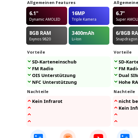
Allgemeinen Features
Allgemeine
6.1"
16MP
6.7"
Dynamic AMOLED
Triple Kamera
Super AMOL
8GB
RAM
3400
mAh
6/8GB
R
Exynos 9820
Li-Ion
Snapdragon
Vorteile
Vorteile
SD-Karteneinschub
SD-Kart
FM Radio
FM Radi
OIS Unterstützung
Dual SI
NFC Unterstützung
Hohe RA
Nachteile
Nachteile
Kein Infrarot
nicht b
Kein Inf