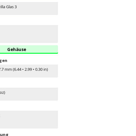
lla Glas 3
Gehäuse
gen
.7 mm (6.44
•
2.99
•
0.30 in)
 oz)
k
rung