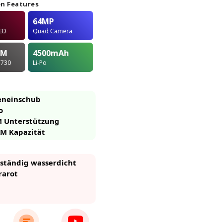
n Features
64MP
ED
Quad Camera
AM
4500
mAh
 730
Li-Po
eneinschub
o
M Unterstützung
M Kapazität
eständig wasserdicht
rarot