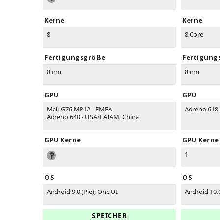
Kerne
Kerne
8
8 Core
Fertigungsgröße
Fertigung
8 nm
8 nm
GPU
GPU
Mali-G76 MP12 - EMEA
Adreno 618
Adreno 640 - USA/LATAM, China
GPU Kerne
GPU Kerne
1
OS
OS
Android 9.0 (Pie); One UI
Android 10.
SPEICHER