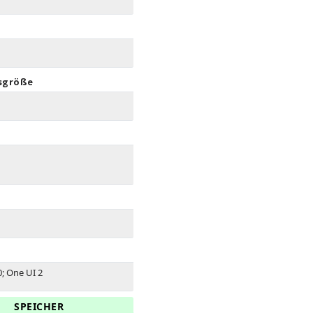
sgröße
0; One UI 2
SPEICHER