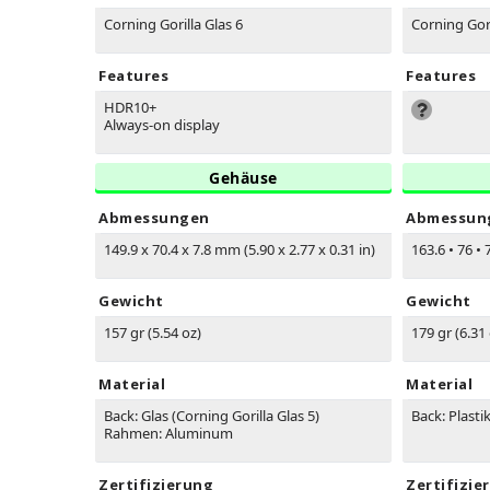
Corning Gorilla Glas 6
Corning Gori
Features
Features
HDR10+
Always-on display
Gehäuse
Abmessungen
Abmessun
149.9 x 70.4 x 7.8 mm (5.90 x 2.77 x 0.31 in)
163.6
•
76
•
7
Gewicht
Gewicht
157 gr (5.54 oz)
179 gr (6.31
Material
Material
Back: Glas (Corning Gorilla Glas 5)
Back: Plasti
Rahmen: Aluminum
Zertifizierung
Zertifizie