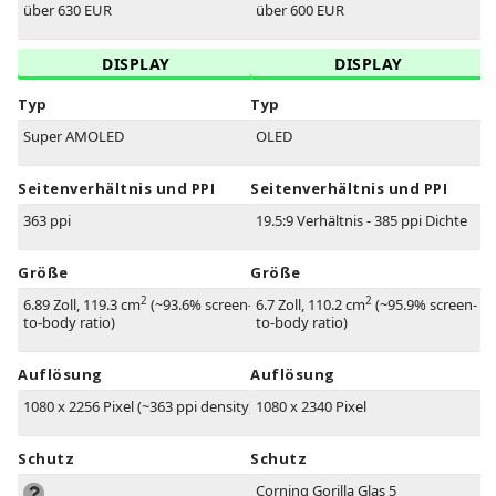
über 630 EUR
über 600 EUR
DISPLAY
DISPLAY
Typ
Typ
Super AMOLED
OLED
Seitenverhältnis und PPI
Seitenverhältnis und PPI
363 ppi
19.5:9 Verhältnis - 385 ppi Dichte
Größe
Größe
2
2
6.89 Zoll, 119.3 cm
(~93.6% screen-
6.7 Zoll, 110.2 cm
(~95.9% screen-
to-body ratio)
to-body ratio)
Auflösung
Auflösung
1080 x 2256 Pixel (~363 ppi density)
1080 x 2340 Pixel
Schutz
Schutz
Corning Gorilla Glas 5