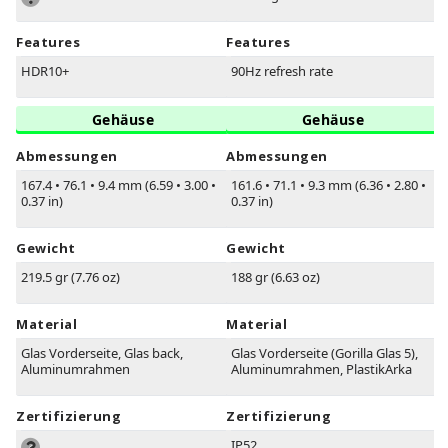
Features
Features
HDR10+
90Hz refresh rate
Gehäuse
Gehäuse
Abmessungen
Abmessungen
167.4
•
76.1
•
9.4 mm (6.59
•
3.00
•
161.6
•
71.1
•
9.3 mm (6.36
•
2.80
•
0.37 in)
0.37 in)
Gewicht
Gewicht
219.5 gr (7.76 oz)
188 gr (6.63 oz)
Material
Material
Glas Vorderseite, Glas back,
Glas Vorderseite (Gorilla Glas 5),
Aluminumrahmen
Aluminumrahmen, PlastikArka
Zertifizierung
Zertifizierung
IP52