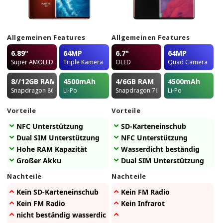
Allgemeinen Features
Allgemeinen Features
6.89"
64MP
6.7"
64MP
Super AMOLED
Triple Kamera
OLED
Quad Camera
8//12GB
RAM
4500
mAh
4/6GB
RAM
4500
mAh
Snapdragon 865
Li-Po
Snapdragon 765G
Li-Po
Vorteile
Vorteile
NFC Unterstützung
SD-Karteneinschub
Dual SIM Unterstützung
NFC Unterstützung
Hohe RAM Kapazität
Wasserdicht beständig
Großer Akku
Dual SIM Unterstützung
Nachteile
Nachteile
Kein SD-Karteneinschub
Kein FM Radio
Kein FM Radio
Kein Infrarot
nicht beständig wasserdicht