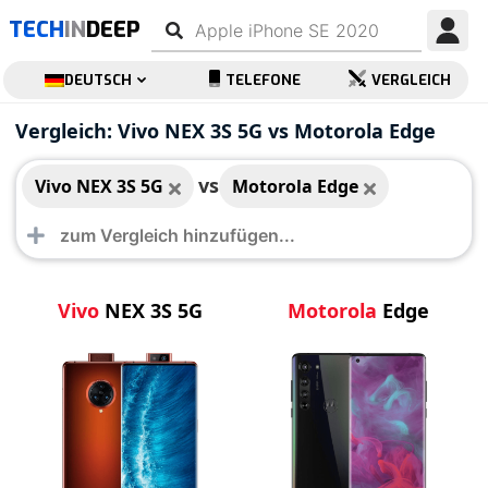
TECH
IN
DEEP
DEUTSCH
TELEFONE
VERGLEICH
Vivo NEX 3S 5G
Motorola Edge
Vergleich: Vivo NEX 3S 5G vs Motorola Edge
vs
Vivo NEX 3S 5G
Motorola Edge
Vivo
NEX 3S 5G
Motorola
Edge