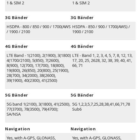
1 & SIM 2
1 & SIM 2
3G Bänder
3G Bänder
HSDPA - 800 / 850 / 900 / 1700(AWS)
HSDPA - 850 / 900 / 1700(AWS) /
/ 1900 / 2100
1900 / 2100
4G Bänder
4G Bänder
LTE Band - 1(2100), 2(1900), 3(1800),
LTE - Band 1, 2, 3, 4, 5, 7, 8, 12, 13,
4(1700/2100), 5(850), 7(2600),
17, 20, 25, 2628, 32, 38, 39, 40, 41,
8(900), 12(700), 17(700), 18(800),
66, 71
19(800), 26(850), 20(800), 25(1900),
28(700), 34(2000), 38(2600),
39(1900), 40(2300), 41(2500)
5G Bänder
5G Bänder
5G band 1(2100), 3(1800), 41(2500),
5G 1,2,3,5,7,25,28,38,41,66,71,78
77(3700), 78(3500), 79(4700);
Sub6
SA/NSA
Navigation
Navigation
Yes, with A-GPS, GLONASS,
Yes, with A-GPS, GLONASS,