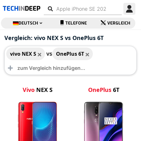
TECH
IN
DEEP
DEUTSCH
TELEFONE
VERGLEICH
vivo NEX S
OnePlus 6T
Vergleich: vivo NEX S vs OnePlus 6T
vs
vivo NEX S
OnePlus 6T
Vivo
NEX S
OnePlus
6T