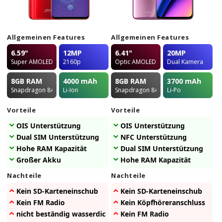
Allgemeinen Features
Allgemeinen Features
6.59"
12MP
6.41"
20MP
Super AMOLED
2160p
Optic AMOLED
Dual Kamera
8GB
RAM
4000
mAh
8GB
RAM
3700
mAh
Snapdragon 845
Li-Ion
Snapdragon 845
Li-Po
Vorteile
Vorteile
OIS Unterstützung
OIS Unterstützung
Dual SIM Unterstützung
NFC Unterstützung
Hohe RAM Kapazität
Dual SIM Unterstützung
Großer Akku
Hohe RAM Kapazität
Nachteile
Nachteile
Kein SD-Karteneinschub
Kein SD-Karteneinschub
Kein FM Radio
Kein Köpfhöreranschluss
nicht beständig wasserdicht
Kein FM Radio