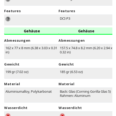
Features
Features
DCI-P3
Gehäuse
Gehäuse
Abmessungen
Abmessungen
162 x 77 x 8 mm (6.38 x 3.03 x 0.31
157.5 x 74.8 x 8.2 mm (6.20 x 2.94 x
in)
0.32 in)
Gewicht
Gewicht
199 gr (7.02 oz)
185 gr (6.53 oz)
Material
Material
Aluminiumalloy, Polykarbonat
Back: Glas (Corning Gorilla Glas 5)
Rahmen: Aluminum
Wasserdicht
Wasserdicht