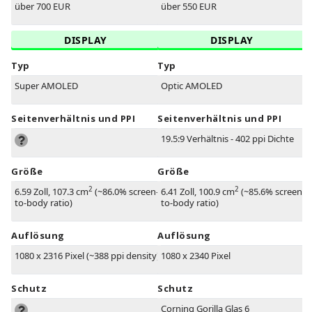
über 700 EUR
über 550 EUR
DISPLAY
DISPLAY
Typ
Typ
Super AMOLED
Optic AMOLED
Seitenverhältnis und PPI
Seitenverhältnis und PPI
19.5:9 Verhältnis - 402 ppi Dichte
Größe
Größe
2
2
6.59 Zoll, 107.3 cm
(~86.0% screen-
6.41 Zoll, 100.9 cm
(~85.6% screen-
to-body ratio)
to-body ratio)
Auflösung
Auflösung
1080 x 2316 Pixel (~388 ppi density)
1080 x 2340 Pixel
Schutz
Schutz
Corning Gorilla Glas 6