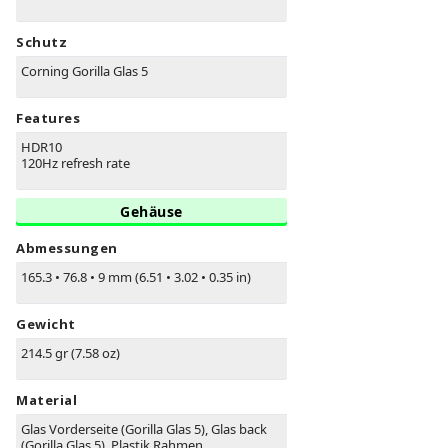
Schutz
Corning Gorilla Glas 5
Features
HDR10
120Hz refresh rate
Gehäuse
Abmessungen
165.3
•
76.8
•
9 mm (6.51
•
3.02
•
0.35 in)
Gewicht
214.5 gr (7.58 oz)
Material
Glas Vorderseite (Gorilla Glas 5), Glas back
(Gorilla Glas 5), Plastik Rahmen