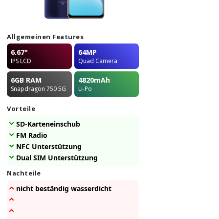
Allgemeinen Features
6.67"
64MP
IPS LCD
Quad Camera
6GB
RAM
4820
mAh
Snapdragon 750 5G
Li-Po
Vorteile
SD-Karteneinschub
FM Radio
NFC Unterstützung
Dual SIM Unterstützung
Nachteile
nicht beständig wasserdicht