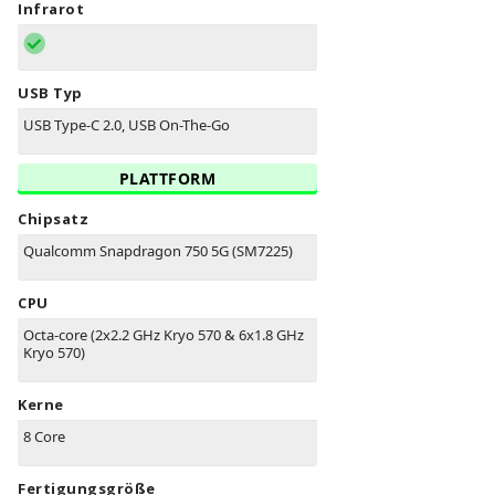
Infrarot
USB Typ
USB Type-C 2.0, USB On-The-Go
PLATTFORM
Chipsatz
Qualcomm Snapdragon 750 5G (SM7225)
CPU
Octa-core (2x2.2 GHz Kryo 570 & 6x1.8 GHz
Kryo 570)
Kerne
8 Core
Fertigungsgröße