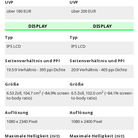
UVP
UVP
über 180 EUR
über 200 EUR
DISPLAY
DISPLAY
Typ
Typ
IPS LCD
IPS LCD
Seitenverhältnis und PPI
Seitenverhältnis und PPI
19.5:9 Verhältnis - 395 ppi Dichte
20:9 Verhältnis - 405 ppi Dichte
Größe
Größe
2
2
6.53 Zoll, 104.7 cm
(~84.9% screen-
6.5 Zoll, 102.0 cm
(~84.1% screen-
to-body ratio)
to-body ratio)
Auflösung
Auflösung
1080 x 2340 Pixel
1080 x 2400 Pixel
Maximale Helligkeit (nit)
Maximale Helligkeit (nit)