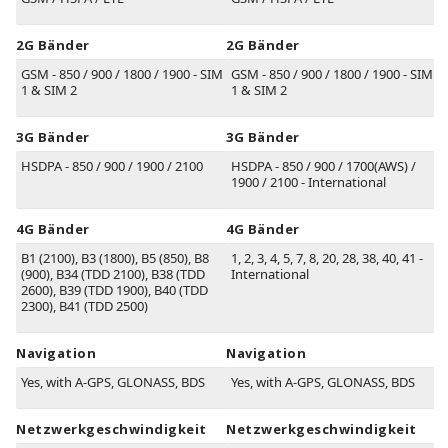
2G Bänder
2G Bänder
GSM - 850 / 900 / 1800 / 1900 - SIM
GSM - 850 / 900 / 1800 / 1900 - SIM
1 & SIM 2
1 & SIM 2
3G Bänder
3G Bänder
HSDPA - 850 / 900 / 1900 / 2100
HSDPA - 850 / 900 / 1700(AWS) /
1900 / 2100 - International
4G Bänder
4G Bänder
B1
(2100)
,
B3
(1800)
,
B5
(850)
,
B8
1, 2, 3, 4, 5, 7, 8, 20, 28, 38, 40, 41 -
(900)
,
B34
(TDD 2100)
,
B38
(TDD
International
2600)
,
B39
(TDD 1900)
,
B40
(TDD
2300)
,
B41
(TDD 2500)
Navigation
Navigation
Yes, with A-GPS, GLONASS, BDS
Yes, with A-GPS, GLONASS, BDS
Netzwerkgeschwindigkeit
Netzwerkgeschwindigkeit