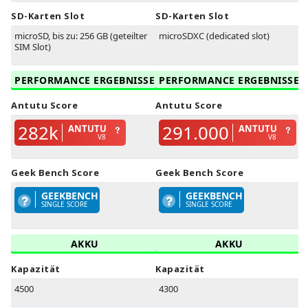
SD-Karten Slot
SD-Karten Slot
microSD, bis zu: 256 GB (geteilter
microSDXC (dedicated slot)
SIM Slot)
PERFORMANCE ERGEBNISSE
PERFORMANCE ERGEBNISSE
Antutu Score
Antutu Score
282k
291.000
ANTUTU
ANTUTU
V8
V8
Geek Bench Score
Geek Bench Score
GEEKBENCH
GEEKBENCH
SINGLE SCORE
SINGLE SCORE
AKKU
AKKU
Kapazität
Kapazität
4500
4300