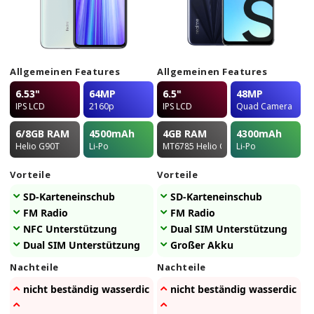
Allgemeinen Features
Allgemeinen Features
6.53"
64MP
6.5"
48MP
IPS LCD
2160p
IPS LCD
Quad Camera
6/8GB
RAM
4500
mAh
4GB
RAM
4300
mAh
Helio G90T
Li-Po
MT6785 Helio G90T
Li-Po
Vorteile
Vorteile
SD-Karteneinschub
SD-Karteneinschub
FM Radio
FM Radio
NFC Unterstützung
Dual SIM Unterstützung
Dual SIM Unterstützung
Großer Akku
Nachteile
Nachteile
nicht beständig wasserdicht
nicht beständig wasserdicht