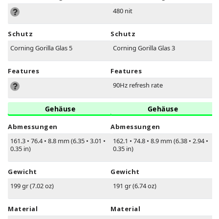
480 nit
Schutz
Schutz
Corning Gorilla Glas 5
Corning Gorilla Glas 3
Features
Features
90Hz refresh rate
Gehäuse
Gehäuse
Abmessungen
Abmessungen
161.3
•
76.4
•
8.8 mm (6.35
•
3.01
•
162.1
•
74.8
•
8.9 mm (6.38
•
2.94
•
0.35 in)
0.35 in)
Gewicht
Gewicht
199 gr (7.02 oz)
191 gr (6.74 oz)
Material
Material