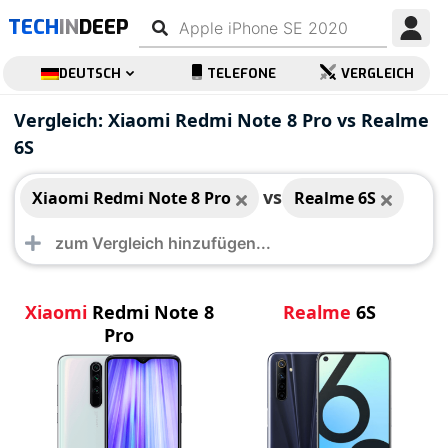
TECH
IN
DEEP
DEUTSCH
TELEFONE
VERGLEICH
Xiaomi Redmi Note 8
Realme 6S
Vergleich: Xiaomi Redmi Note 8 Pro vs Realme
Pro
6S
vs
Xiaomi Redmi Note 8 Pro
Realme 6S
Xiaomi
Redmi Note 8
Realme
6S
Pro