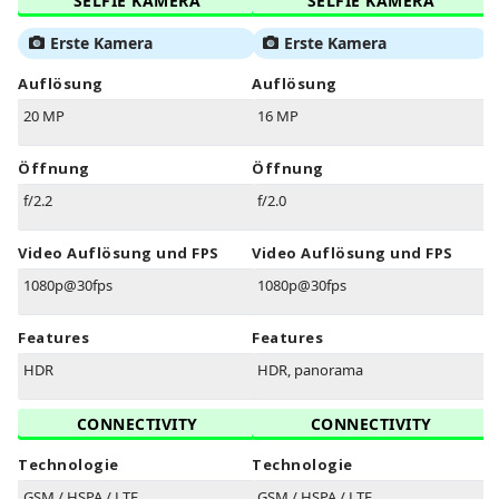
SELFIE KAMERA
SELFIE KAMERA
Erste Kamera
Erste Kamera
Auflösung
Auflösung
20 MP
16 MP
Öffnung
Öffnung
f/2.2
f/2.0
Video Auflösung und FPS
Video Auflösung und FPS
1080p@30fps
1080p@30fps
Features
Features
HDR
HDR, panorama
CONNECTIVITY
CONNECTIVITY
Technologie
Technologie
GSM / HSPA / LTE
GSM / HSPA / LTE