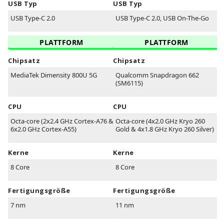
USB Typ
USB Typ
USB Type-C 2.0
USB Type-C 2.0, USB On-The-Go
PLATTFORM
PLATTFORM
Chipsatz
Chipsatz
MediaTek Dimensity 800U 5G
Qualcomm Snapdragon 662
(SM6115)
CPU
CPU
Octa-core (2x2.4 GHz Cortex-A76 &
Octa-core (4x2.0 GHz Kryo 260
6x2.0 GHz Cortex-A55)
Gold & 4x1.8 GHz Kryo 260 Silver)
Kerne
Kerne
8 Core
8 Core
Fertigungsgröße
Fertigungsgröße
7 nm
11 nm