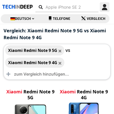
TECH
IN
DEEP
DEUTSCH
TELEFONE
VERGLEICH
Xiaomi Redmi Note 9
Xiaomi Redmi Note 9
Vergleich: Xiaomi Redmi Note 9 5G vs Xiaomi
5G
4G
Redmi Note 9 4G
vs
Xiaomi Redmi Note 9 5G
Xiaomi Redmi Note 9 4G
Xiaomi
Redmi Note 9
Xiaomi
Redmi Note 9
5G
4G