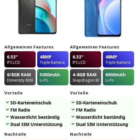
Allgemeinen Features
Allgemeinen Features
6.53"
48MP
6.53"
48MP
IPS LCD
Triple Kamera
IPS LCD
Triple Kamera
6/8GB
RAM
5000
mAh
4-8GB
RAM
6000
mAh
Dimensity 800U 5G
Li-Po
Snapdragon 662
Li-Po
Vorteile
Vorteile
SD-Karteneinschub
SD-Karteneinschub
FM Radio
FM Radio
Wasserdicht beständig
Wasserdicht beständig
Dual SIM Unterstützung
Dual SIM Unterstützung
Nachteile
Nachteile