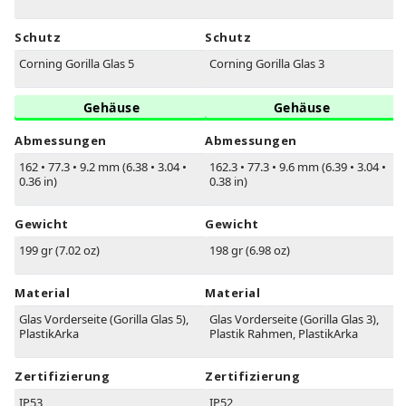
Schutz
Schutz
Corning Gorilla Glas 5
Corning Gorilla Glas 3
Gehäuse
Gehäuse
Abmessungen
Abmessungen
162
•
77.3
•
9.2 mm (6.38
•
3.04
•
162.3
•
77.3
•
9.6 mm (6.39
•
3.04
•
0.36 in)
0.38 in)
Gewicht
Gewicht
199 gr (7.02 oz)
198 gr (6.98 oz)
Material
Material
Glas Vorderseite (Gorilla Glas 5),
Glas Vorderseite (Gorilla Glas 3),
PlastikArka
Plastik Rahmen, PlastikArka
Zertifizierung
Zertifizierung
IP53
IP52