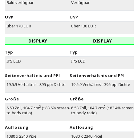
Bald verfügbar
Verfügbar
UVP
UVP
über 170 EUR
über 130 EUR
DISPLAY
DISPLAY
Typ
Typ
IPS LCD
IPS LCD
Seitenverhältnis und PPI
Seitenverhältnis und PPI
19.5:9 Verhältnis - 395 ppi Dichte
19.5:9 Verhältnis - 395 ppi Dichte
Größe
Größe
2
2
6.53 Zoll, 104.7 cm
(~83.6% screen-
6.53 Zoll, 104.7 cm
(~83.4% screen-
to-body ratio)
to-body ratio)
Auflösung
Auflösung
1080 x 2340 Pixel
1080 x 2340 Pixel