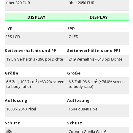
über 320 EUR
über 2050 EUR
DISPLAY
DISPLAY
Typ
Typ
IPS LCD
OLED
Seitenverhältnis und PPI
Seitenverhältnis und PPI
19.5:9 Verhältnis - 396 ppi Dichte
21:9 Verhältnis - 643 ppi Dichte
Größe
Größe
2
2
6.5 Zoll, 103.7 cm
(~83.2% screen-
6.5 Zoll, 98.6 cm
(~76.0% screen-
to-body ratio)
to-body ratio)
Auflösung
Auflösung
1080 x 2340 Pixel
1644 x 3840 Pixel
Schutz
Schutz
Corning Gorilla Glas 6