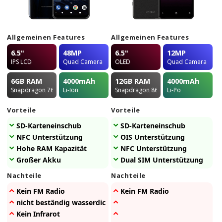
Allgemeinen Features
Allgemeinen Features
6.5"
48MP
6.5"
12MP
IPS LCD
Quad Camera
OLED
Quad Camera
6GB
RAM
4000
mAh
12GB
RAM
4000
mAh
Snapdragon 765G
Li-Ion
Snapdragon 865
Li-Po
Vorteile
Vorteile
SD-Karteneinschub
SD-Karteneinschub
NFC Unterstützung
OIS Unterstützung
Hohe RAM Kapazität
NFC Unterstützung
Großer Akku
Dual SIM Unterstützung
Nachteile
Nachteile
Kein FM Radio
Kein FM Radio
nicht beständig wasserdicht
Kein Infrarot