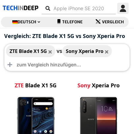
TECH
IN
DEEP
DEUTSCH
TELEFONE
VERGLEICH
ZTE Blade X1 5G
Sony Xperia Pro
Vergleich: ZTE Blade X1 5G vs Sony Xperia Pro
vs
ZTE Blade X1 5G
Sony Xperia Pro
ZTE
Blade X1 5G
Sony
Xperia Pro