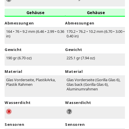
Gehäuse
Gehäuse
Abmessungen
Abmessungen
164
•
76
•
9.2 mm (6.46
•
2.99
•
0.36
170.2
•
76.2
•
10.2 mm (6.70
•
3.00
•
in)
0.40 in)
Gewicht
Gewicht
190 gr (6.70 oz)
225.1 gr (7.94 oz)
Material
Material
Glas Vorderseite, PlastikArka,
Glas Vorderseite (Gorilla Glas 6),
Plastik Rahmen
Glas back (Gorilla Glas 6),
Aluminumrahmen
Wasserdicht
Wasserdicht
Sensoren
Sensoren