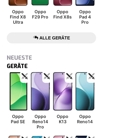
Oppo
Oppo
Oppo
Oppo
Find X8
F29 Pro
Find X8s
Pad 4
Ultra
Pro
ALLE GERÄTE
NEUESTE
GERÄTE
Oppo
Oppo
Oppo
Oppo
Pad SE
Reno14
K13
Reno14
Pro