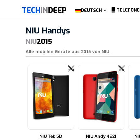
TECH
IN
DEEP
TELEFONE
DEUTSCH
NIU Handys
NIU
2015
Alle mobilen Geräte aus 2015 von NIU.
NIU Tek 5D
NIU Andy 4E2I
NI