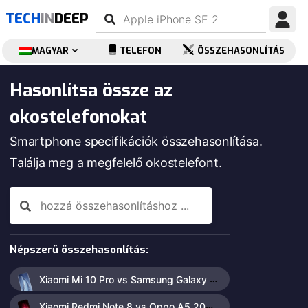
TECH
IN
DEEP
MAGYAR
TELEFON
ÖSSZEHASONLÍTÁS
Hasonlítsa össze az
okostelefonokat
Smartphone specifikációk összehasonlítása.
Találja meg a megfelelő okostelefont.
Népszerű összehasonlítás:
Xiaomi Mi 10 Pro vs Samsung Galaxy S20 Ultra 5G
Xiaomi Redmi Note 8 vs Oppo A5 2020