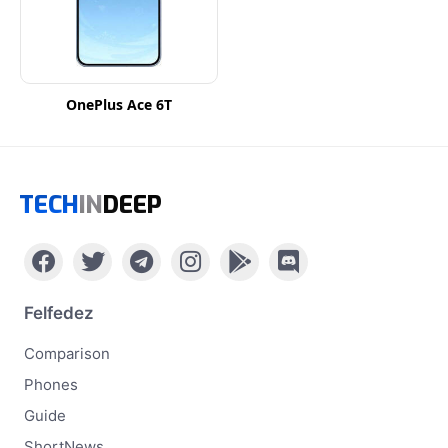
OnePlus Ace 6T
TECH
IN
DEEP
Felfedez
Comparison
Phones
Guide
ShortNews