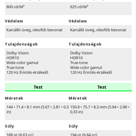
800 cd/M²
625 cd/M²
Védelem
Védelem
Karcálló üveg, oleofób bevonat
Karcálló üveg, oleofób bevonat
Tulajdonságok
Tulajdonságok
Dolby Vision
Dolby Vision
HDR10
HDR10
Wide color gamut
True-tone
True-tone
Wide color gamut
120 Hz Érintés-érzékelő
120 Hz Érintés-érzékelő
Test
Test
Méretek
Méretek
144
•
71.4
•
8.1 mm (5.67
•
2.81
•
0.32
150.9
•
75.7
•
8.3 mm (5.94
•
2.98
•
in)
0.33 in)
Súly
Súly
188 gr (6.63 oz)
194 gr (6.84 oz)