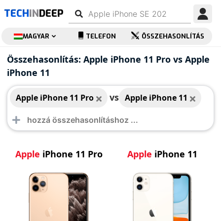
TECH
IN
DEEP
MAGYAR
TELEFON
ÖSSZEHASONLÍTÁS
Apple iPhone 11 Pro
Apple iPhone 11
Összehasonlítás: Apple iPhone 11 Pro vs Apple
iPhone 11
vs
Apple iPhone 11 Pro
Apple iPhone 11
Apple
iPhone 11 Pro
Apple
iPhone 11