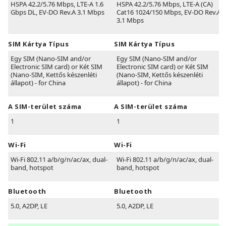
HSPA 42.2/5.76 Mbps, LTE-A 1.6
HSPA 42.2/5.76 Mbps, LTE-A (CA)
Gbps DL, EV-DO Rev.A 3.1 Mbps
Cat16 1024/150 Mbps, EV-DO Rev.A
3.1 Mbps
SIM Kártya Típus
SIM Kártya Típus
Egy SIM (Nano-SIM and/or
Egy SIM (Nano-SIM and/or
Electronic SIM card) or Két SIM
Electronic SIM card) or Két SIM
(Nano-SIM, Kettős készenléti
(Nano-SIM, Kettős készenléti
állapot) - for China
állapot) - for China
A SIM-terület száma
A SIM-terület száma
1
1
Wi-Fi
Wi-Fi
Wi-Fi 802.11 a/b/g/n/ac/ax, dual-
Wi-Fi 802.11 a/b/g/n/ac/ax, dual-
band, hotspot
band, hotspot
Bluetooth
Bluetooth
5.0, A2DP, LE
5.0, A2DP, LE