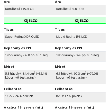
Ára
Ára
Körülbelül 1150 EUR
Körülbelül 800 EUR
KIJELZŐ
KIJELZŐ
Típus
Típus
Super Retina XDR OLED
Liquid Retina IPS LCD
Képarány és PPI
Képarány és PPI
19.5:9 arány - 458 ppi sűrűség
19.5:9 arány - 326 ppi sűrűség
Méret
Méret
2
2
5.8 hüvelyk, 84.4 cm
(~82.1%
6.1 hüvelyk, 90.3 cm
(~79.0%
képernyő-test arány)
képernyő-test arány)
Felbontás
Felbontás
1125 x 2436 pixelek
828 x 1792 pixelek
A csúcs fényereje (nit)
A csúcs fényereje (nit)