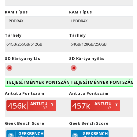
RAM Típus
RAM Típus
LPDDR4X
LPDDR4X
Tárhely
Tárhely
64GB/256GB/512GB
64GB/128GB/256GB
SD Kártya nyílás
SD Kártya nyílás
TELJESÍTMÉNYEK PONTSZÁM
TELJESÍTMÉNYEK PONTSZÁM
Antutu Pontszám
Antutu Pontszám
456k
457k
ANTUTU
ANTUTU
V7
V7
Geek Bench Score
Geek Bench Score
GEEKBENCH
GEEKBENCH