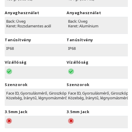
Anyaghasználat
Anyaghasználat
Back: Üveg
Back: Üveg
Keret: Rozsdamentes acél
Keret: Alumínium
Tanúsítvány
Tanúsítvány
IP68
IP68
Vízállóság
Vízállóság
Szenzorok
Szenzorok
Face ID, Gyorsulásmérő, Giroszkóp,
Face ID, Gyorsulásmérő, Giroszkóp,
Közelség, Iránytű, légnyomásmérő
Közelség, Iránytű, légnyomásmérő
3.5mm Jack
3.5mm Jack