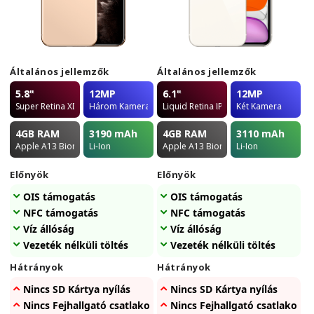
Általános jellemzők
Általános jellemzők
5.8"
12MP
6.1"
12MP
Super Retina XDR OLED
Három Kamera
Liquid Retina IPS LCD
Két Kamera
4GB
RAM
3190
mAh
4GB
RAM
3110
mAh
Apple A13 Bionic
Li-Ion
Apple A13 Bionic
Li-Ion
Előnyök
Előnyök
OIS támogatás
OIS támogatás
NFC támogatás
NFC támogatás
Víz állóság
Víz állóság
Vezeték nélküli töltés
Vezeték nélküli töltés
Hátrányok
Hátrányok
Nincs SD Kártya nyílás
Nincs SD Kártya nyílás
Nincs Fejhallgató csatlakozó
Nincs Fejhallgató csatlakozó