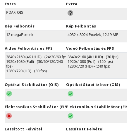
Extra
Extra
PDAF, OIS
Kép Felbontás
Kép Felbontás
12 megaPixelek
4032 x 3024 Pixelek, 12.19 MP
Videó Felbontás és FPS
Videó Felbontás és FPS
3840x2160 (4K UHD) - (24/30/60 fps)
3840x2160 (4K UHD) - (30 fps)
1920x1080 (Full) - (30/60/120/240
1920x1080 (Full) - (120 fps)
fps)
1280x720 (HD) - (240 fps)
1280x720 (HD) - (30 fps)
Optikai Stabilizátor (OIS)
Optikai Stabilizátor (OIS)
Elektronikus Stabilizátor (EIS)
Elektronikus Stabilizátor (EIS)
Lassított Felvétel
Lassított Felvétel