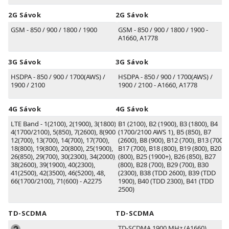
2G Sávok
2G Sávok
GSM - 850 / 900 / 1800 / 1900
GSM - 850 / 900 / 1800 / 1900 -
A1660, A1778
3G Sávok
3G Sávok
HSDPA - 850 / 900 / 1700(AWS) /
HSDPA - 850 / 900 / 1700(AWS) /
1900 / 2100
1900 / 2100 - A1660, A1778
4G Sávok
4G Sávok
LTE Band - 1(2100), 2(1900), 3(1800),
B1
(2100)
, B2
(1900)
, B3
(1800)
, B4
4(1700/2100), 5(850), 7(2600), 8(900),
(1700/2100 AWS 1)
, B5
(850)
, B7
12(700), 13(700), 14(700), 17(700),
(2600)
, B8
(900)
, B12
(700)
, B13
(700)
,
18(800), 19(800), 20(800), 25(1900),
B17
(700)
, B18
(800)
, B19
(800)
, B20
26(850), 29(700), 30(2300), 34(2000),
(800)
, B25
(1900+)
, B26
(850)
, B27
38(2600), 39(1900), 40(2300),
(800)
, B28
(700)
, B29
(700)
, B30
41(2500), 42(3500), 46(5200), 48,
(2300)
, B38
(TDD 2600)
, B39
(TDD
66(1700/2100), 71(600) - A2275
1900)
, B40
(TDD 2300)
, B41
(TDD
2500)
TD-SCDMA
TD-SCDMA
TD-SCDMA 1900 MHz (A1660)