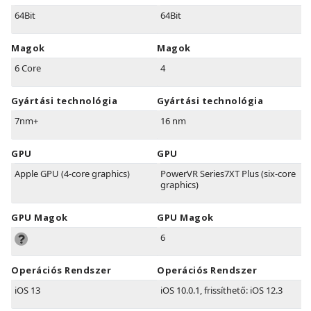
64Bit
64Bit
Magok
Magok
6 Core
4
Gyártási technológia
Gyártási technológia
7nm+
16 nm
GPU
GPU
Apple GPU (4-core graphics)
PowerVR Series7XT Plus (six-core
graphics)
GPU Magok
GPU Magok
6
Operációs Rendszer
Operációs Rendszer
iOS 13
iOS 10.0.1, frissíthető: iOS 12.3