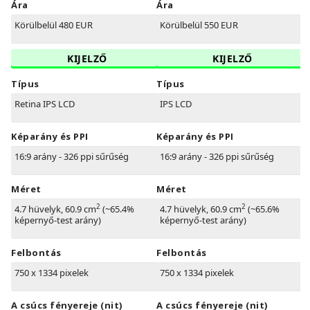
Ára
Ára
Körülbelül 480 EUR
Körülbelül 550 EUR
KIJELZŐ
KIJELZŐ
Típus
Típus
Retina IPS LCD
IPS LCD
Képarány és PPI
Képarány és PPI
16:9 arány - 326 ppi sűrűség
16:9 arány - 326 ppi sűrűség
Méret
Méret
2
2
4.7 hüvelyk, 60.9 cm
(~65.4%
4.7 hüvelyk, 60.9 cm
(~65.6%
képernyő-test arány)
képernyő-test arány)
Felbontás
Felbontás
750 x 1334 pixelek
750 x 1334 pixelek
A csúcs fényereje (nit)
A csúcs fényereje (nit)