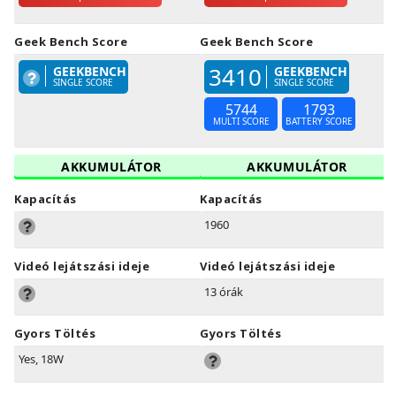
Geek Bench Score
Geek Bench Score
3410
GEEKBENCH
GEEKBENCH
SINGLE SCORE
SINGLE SCORE
5744
1793
MULTI SCORE
BATTERY SCORE
AKKUMULÁTOR
AKKUMULÁTOR
Kapacítás
Kapacítás
1960
Videó lejátszási ideje
Videó lejátszási ideje
13 órák
Gyors Töltés
Gyors Töltés
Yes, 18W