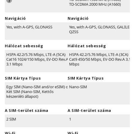
TD-SCDMA 2000 MHz (A1660)
Navigáció
Navigáció
Yes, with A-GPS, GLONASS
Yes, with A-GPS, GLONASS, GALILEO,
QZSS
Hálózat sebesség
Hálózat sebesség
HSPA 42.2/5.76 Mbps, LTE-A (5CA)
HSPA 42.2/5.76 Mbps, LTE-A (3CA)
Cat16 1024/150 Mbps, EV-DO Rev.A
Cat9 450/50 Mbps, EV-DO Rev.A 3.1
3.1 Mbps
Mbps
SIM Kártya Típus
SIM Kártya Típus
Egy SIM (Nano-SIM and/or eSIM) or
Nano-SIM
Két SIM (Nano-SIM, Kettős
készenléti állapot)
A SIM-terület száma
A SIM-terület száma
2 SIM
1
Wi-Fi
Wi-Fi