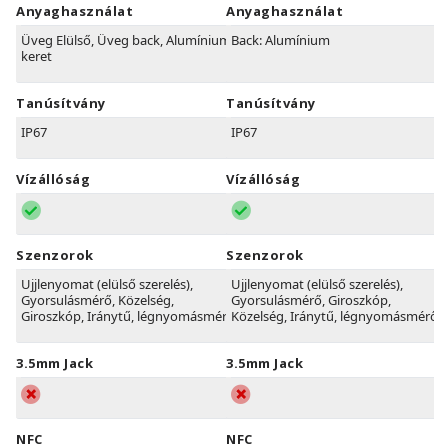
Anyaghasználat
Anyaghasználat
Üveg Elülső, Üveg back, Alumínium
Back: Alumínium
keret
Tanúsítvány
Tanúsítvány
IP67
IP67
Vízállóság
Vízállóság
Szenzorok
Szenzorok
Ujjlenyomat (elülső szerelés),
Ujjlenyomat (elülső szerelés),
Gyorsulásmérő, Közelség,
Gyorsulásmérő, Giroszkóp,
Giroszkóp, Iránytű, légnyomásmérő
Közelség, Iránytű, légnyomásmérő
3.5mm Jack
3.5mm Jack
NFC
NFC