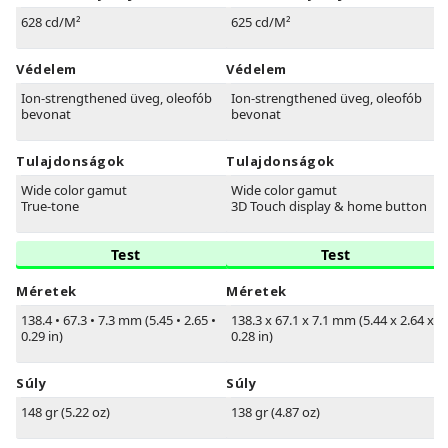
628 cd/M²
625 cd/M²
Védelem
Védelem
Ion-strengthened üveg, oleofób
Ion-strengthened üveg, oleofób
bevonat
bevonat
Tulajdonságok
Tulajdonságok
Wide color gamut
Wide color gamut
True-tone
3D Touch display & home button
Test
Test
Méretek
Méretek
138.4
•
67.3
•
7.3 mm (5.45
•
2.65
•
138.3 x 67.1 x 7.1 mm (5.44 x 2.64 x
0.29 in)
0.28 in)
Súly
Súly
148 gr (5.22 oz)
138 gr (4.87 oz)