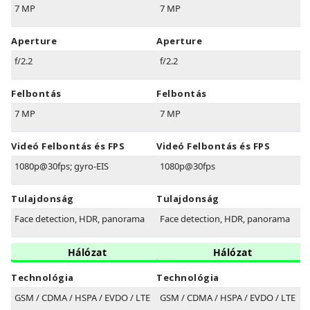
7 MP
7 MP
Aperture
Aperture
f/2.2
f/2.2
Felbontás
Felbontás
7 MP
7 MP
Videó Felbontás és FPS
Videó Felbontás és FPS
1080p@30fps; gyro-EIS
1080p@30fps
Tulajdonság
Tulajdonság
Face detection, HDR, panorama
Face detection, HDR, panorama
Hálózat
Hálózat
Technológia
Technológia
GSM / CDMA / HSPA / EVDO / LTE
GSM / CDMA / HSPA / EVDO / LTE