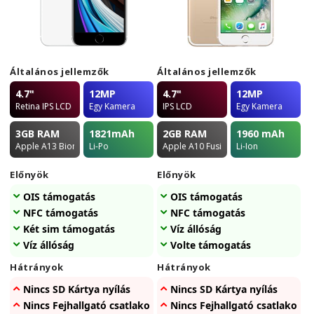
Általános jellemzők
Általános jellemzők
4.7"
12MP
4.7"
12MP
Retina IPS LCD
Egy Kamera
IPS LCD
Egy Kamera
3GB
RAM
1821
mAh
2GB
RAM
1960
mAh
Apple A13 Bionic
Li-Po
Apple A10 Fusion
Li-Ion
Előnyök
Előnyök
OIS támogatás
OIS támogatás
NFC támogatás
NFC támogatás
Két sim támogatás
Víz állóság
Víz állóság
Volte támogatás
Hátrányok
Hátrányok
Nincs SD Kártya nyílás
Nincs SD Kártya nyílás
Nincs Fejhallgató csatlakozó
Nincs Fejhallgató csatlakozó