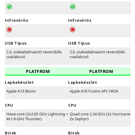
Infravörös
Infravörös
USB Típus
USB Típus
2.0, szabadalmazott reverzibilis
2.0, szabadalmazott reverzibilis
csatlakozó
csatlakozó
PLATFROM
PLATFROM
Lapkakészlet
Lapkakészlet
Apple A13 Bionic
Apple A10 Fusion APL1W24
CPU
CPU
Hexa-core (2x2.65 GHz Lightning +
Quad-core 2.34 GHz (2x Hurricane +
4x1.8 GHz Thunder)
2x Zephyr)
Bitek
Bitek