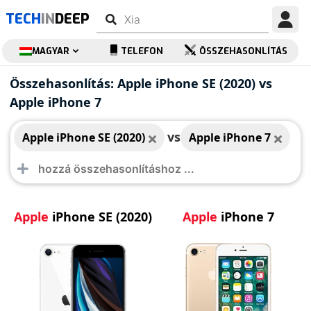
TECH
IN
DEEP
MAGYAR
TELEFON
ÖSSZEHASONLÍTÁS
Apple iPhone SE
Apple iPhone 7
Összehasonlítás: Apple iPhone SE (2020) vs
(2020)
Apple iPhone 7
vs
Apple iPhone SE (2020)
Apple iPhone 7
Apple
iPhone SE (2020)
Apple
iPhone 7