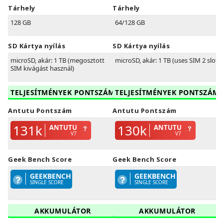
Tárhely
Tárhely
128 GB
64/128 GB
SD Kártya nyílás
SD Kártya nyílás
microSD, akár: 1 TB (megosztott
microSD, akár: 1 TB (uses SIM 2 slot)
SIM kivágást használ)
TELJESÍTMÉNYEK PONTSZÁM
TELJESÍTMÉNYEK PONTSZÁM
Antutu Pontszám
Antutu Pontszám
131k
130k
ANTUTU
ANTUTU
V7
V7
Geek Bench Score
Geek Bench Score
GEEKBENCH
GEEKBENCH
SINGLE SCORE
SINGLE SCORE
AKKUMULÁTOR
AKKUMULÁTOR