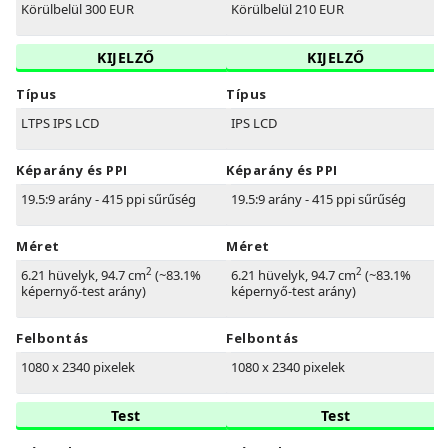
Körülbelül 300 EUR
Körülbelül 210 EUR
KIJELZŐ
KIJELZŐ
Típus
Típus
LTPS IPS LCD
IPS LCD
Képarány és PPI
Képarány és PPI
19.5:9 arány - 415 ppi sűrűség
19.5:9 arány - 415 ppi sűrűség
Méret
Méret
2
2
6.21 hüvelyk, 94.7 cm
(~83.1%
6.21 hüvelyk, 94.7 cm
(~83.1%
képernyő-test arány)
képernyő-test arány)
Felbontás
Felbontás
1080 x 2340 pixelek
1080 x 2340 pixelek
Test
Test