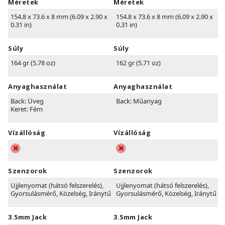
Méretek
Méretek
154.8 x 73.6 x 8 mm (6.09 x 2.90 x
154.8 x 73.6 x 8 mm (6.09 x 2.90 x
0.31 in)
0.31 in)
Súly
Súly
164 gr (5.78 oz)
162 gr (5.71 oz)
Anyaghasználat
Anyaghasználat
Back: Üveg
Back: Műanyag
Keret: Fém
Vízállóság
Vízállóság
Szenzorok
Szenzorok
Ujjlenyomat (hátsó felszerelés),
Ujjlenyomat (hátsó felszerelés),
Gyorsulásmérő, Közelség, Iránytű
Gyorsulásmérő, Közelség, Iránytű
3.5mm Jack
3.5mm Jack