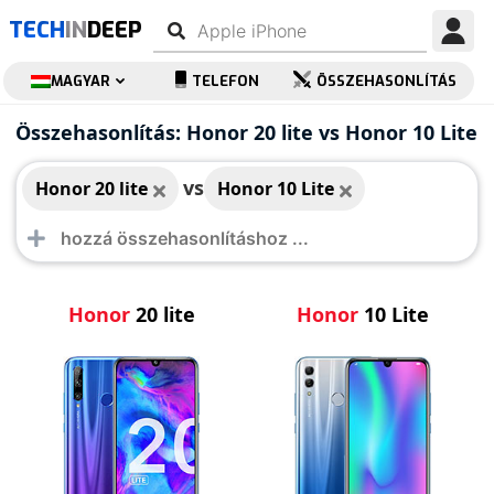
TECH
IN
DEEP
MAGYAR
TELEFON
ÖSSZEHASONLÍTÁS
Honor 20 lite
Honor 10 Lite
Összehasonlítás: Honor 20 lite vs Honor 10 Lite
vs
Honor 20 lite
Honor 10 Lite
Honor
20 lite
Honor
10 Lite