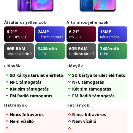
Általános jellemzők
Általános jellemzők
6.21"
24MP
6.21"
13MP
LTPS IPS LCD
Három Kamera
IPS LCD
Két Kamera
6GB
RAM
3400
mAh
6GB
RAM
3400
mAh
Hisilicon Kirin 710
Li-Po
Hisilicon Kirin 710
Li-Po
Előnyök
Előnyök
SD kártya terület elérhetőség
SD kártya terület elérhetőség
NFC támogatás
NFC támogatás
Két sim támogatás
Két sim támogatás
FM Radió támogatás
FM Radió támogatás
Hátrányok
Hátrányok
Nincs Infravörös
Nincs Infravörös
Nem vízálló
Nem vízálló