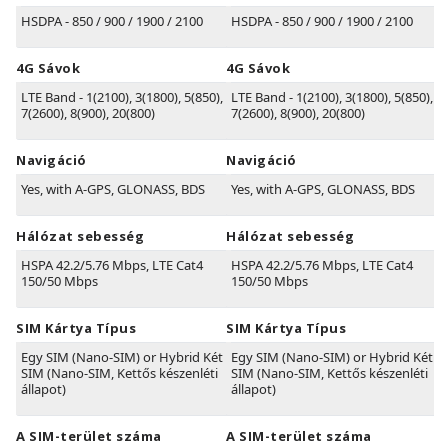
HSDPA - 850 / 900 / 1900 / 2100
HSDPA - 850 / 900 / 1900 / 2100
4G Sávok
4G Sávok
LTE Band - 1(2100), 3(1800), 5(850),
LTE Band - 1(2100), 3(1800), 5(850),
7(2600), 8(900), 20(800)
7(2600), 8(900), 20(800)
Navigáció
Navigáció
Yes, with A-GPS, GLONASS, BDS
Yes, with A-GPS, GLONASS, BDS
Hálózat sebesség
Hálózat sebesség
HSPA 42.2/5.76 Mbps, LTE Cat4
HSPA 42.2/5.76 Mbps, LTE Cat4
150/50 Mbps
150/50 Mbps
SIM Kártya Típus
SIM Kártya Típus
Egy SIM (Nano-SIM) or Hybrid Két
Egy SIM (Nano-SIM) or Hybrid Két
SIM (Nano-SIM, Kettős készenléti
SIM (Nano-SIM, Kettős készenléti
állapot)
állapot)
A SIM-terület száma
A SIM-terület száma