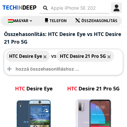
TECH
IN
DEEP
MAGYAR
TELEFON
ÖSSZEHASONLÍTÁS
HTC Desire Eye
HTC Desire 21 Pro 5G
Összehasonlítás: HTC Desire Eye vs HTC Desire
21 Pro 5G
vs
HTC Desire Eye
HTC Desire 21 Pro 5G
HTC
Desire Eye
HTC
Desire 21 Pro 5G