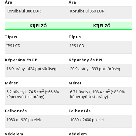
Ára
Ára
Körülbelül 380 EUR
Körülbelül 350 EUR
KIJELZŐ
KIJELZŐ
Típus
Típus
IPS LCD
IPS LCD
Képarány és PPI
Képarány és PPI
16:9 arány - 424 ppi sűrűség
20:9 arány - 393 ppi sűrűség
Méret
Méret
2
2
5.2 hüvelyk, 74.5 cm
(~66.6%
6.7 hüvelyk, 108.4 cm
(~83.0%
képernyő-test arány)
képernyő-test arány)
Felbontás
Felbontás
1080 x 1920 pixelek
1080 x 2400 pixelek
Védelem
Védelem