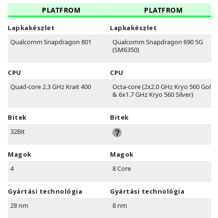
PLATFROM
PLATFROM
Lapkakészlet
Lapkakészlet
Qualcomm Snapdragon 801
Qualcomm Snapdragon 690 5G
(SM6350)
CPU
CPU
Quad-core 2.3 GHz Krait 400
Octa-core (2x2.0 GHz Kryo 560 Gold
& 6x1.7 GHz Kryo 560 Silver)
Bitek
Bitek
32Bit
Magok
Magok
4
8 Core
Gyártási technológia
Gyártási technológia
28 nm
8 nm