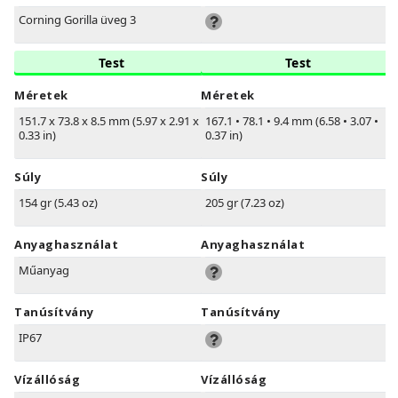
Corning Gorilla üveg 3
Test
Test
Méretek
Méretek
151.7 x 73.8 x 8.5 mm (5.97 x 2.91 x
167.1
•
78.1
•
9.4 mm (6.58
•
3.07
•
0.33 in)
0.37 in)
Súly
Súly
154 gr (5.43 oz)
205 gr (7.23 oz)
Anyaghasználat
Anyaghasználat
Műanyag
Tanúsítvány
Tanúsítvány
IP67
Vízállóság
Vízállóság