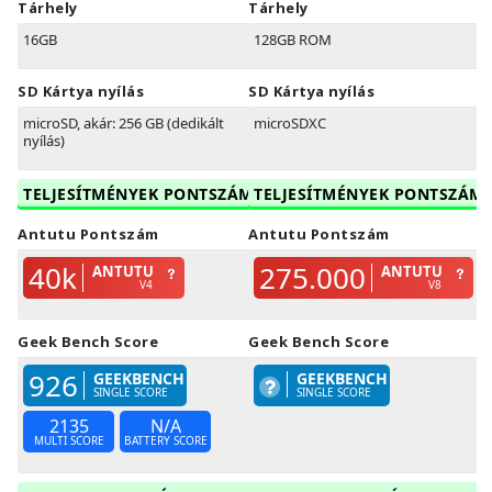
Tárhely
Tárhely
16GB
128GB ROM
SD Kártya nyílás
SD Kártya nyílás
microSD, akár: 256 GB (dedikált
microSDXC
nyílás)
TELJESÍTMÉNYEK PONTSZÁM
TELJESÍTMÉNYEK PONTSZÁM
Antutu Pontszám
Antutu Pontszám
40k
275.000
ANTUTU
ANTUTU
V4
V8
Geek Bench Score
Geek Bench Score
926
GEEKBENCH
GEEKBENCH
SINGLE SCORE
SINGLE SCORE
2135
N/A
MULTI SCORE
BATTERY SCORE