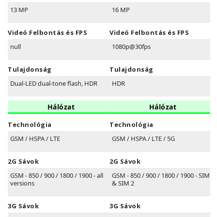
13 MP
16 MP
Videó Felbontás és FPS
Videó Felbontás és FPS
null
1080p@30fps
Tulajdonság
Tulajdonság
Dual-LED dual-tone flash, HDR
HDR
Hálózat
Hálózat
Technológia
Technológia
GSM / HSPA / LTE
GSM / HSPA / LTE / 5G
2G Sávok
2G Sávok
GSM - 850 / 900 / 1800 / 1900 - all
GSM - 850 / 900 / 1800 / 1900 - SIM 1
versions
& SIM 2
3G Sávok
3G Sávok