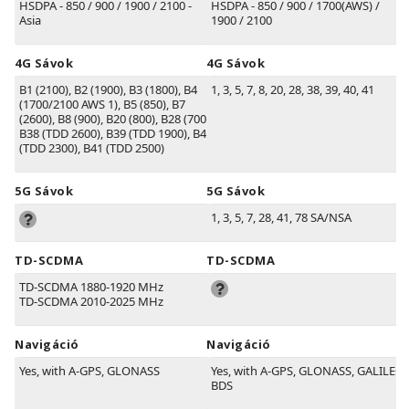
HSDPA - 850 / 900 / 1900 / 2100 -
HSDPA - 850 / 900 / 1700(AWS) /
Asia
1900 / 2100
4G Sávok
4G Sávok
B1
(2100)
, B2
(1900)
, B3
(1800)
, B4
1, 3, 5, 7, 8, 20, 28, 38, 39, 40, 41
(1700/2100 AWS 1)
, B5
(850)
, B7
(2600)
, B8
(900)
, B20
(800)
, B28
(700)
,
B38
(TDD 2600)
, B39
(TDD 1900)
, B40
(TDD 2300)
, B41
(TDD 2500)
5G Sávok
5G Sávok
1, 3, 5, 7, 28, 41, 78 SA/NSA
TD-SCDMA
TD-SCDMA
TD-SCDMA 1880-1920 MHz
TD-SCDMA 2010-2025 MHz
Navigáció
Navigáció
Yes, with A-GPS, GLONASS
Yes, with A-GPS, GLONASS, GALILEO,
BDS