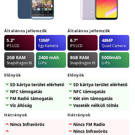
Általános jellemzők
Általános jellemzők
5.2"
13MP
6.7"
48MP
IPS LCD
Egy Kamera
IPS LCD
Quad Camera
2GB
RAM
2400
mAh
8GB
RAM
5000
mAh
Snapdragon 801
Li-Po
Snapdragon 690 5G
Li-Po
Előnyök
Előnyök
SD kártya terület elérhetőség
SD kártya terület elérhetőség
NFC támogatás
NFC támogatás
FM Radió támogatás
Két sim támogatás
Víz állóság
Vezeték nélküli töltés
Hátrányok
Hátrányok
Nincs Infravörös
Nincs FM Radio
Nincs Infravörös