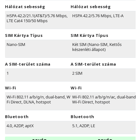
Hálózat sebesség
Hálózat sebesség
HSPA 42.2/21.1(AT&T)/5.76 Mbps,
HSPA 42.2/5.76 Mbps, LTE-A
LTE Cat4 150/50 Mbps
SIM Kártya Típus
SIM Kártya Típus
Nano-SIM
Két SIM (Nano-SIM, Kettős
készenléti állapot)
A SIM-terület száma
A SIM-terület száma
1
2 SIM
Wi-Fi
Wi-Fi
Wi-Fi 802.11 a/b/g/n, dual-band, Wi-
Wi-Fi 802.11 a/b/g/n/ac, dual-band,
Fi Direct, DLNA, hotspot
Wi-Fi Direct, hotspot
Bluetooth
Bluetooth
4.0, A2DP, aptX
5.1, A2DP, LE