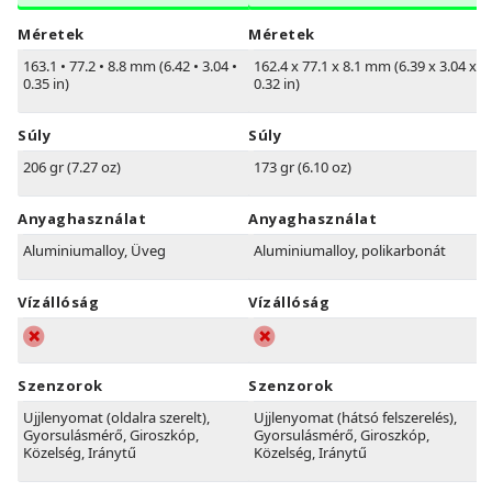
Méretek
Méretek
163.1
•
77.2
•
8.8 mm (6.42
•
3.04
•
162.4 x 77.1 x 8.1 mm (6.39 x 3.04 x
0.35 in)
0.32 in)
Súly
Súly
206 gr (7.27 oz)
173 gr (6.10 oz)
Anyaghasználat
Anyaghasználat
Aluminiumalloy, Üveg
Aluminiumalloy, polikarbonát
Vízállóság
Vízállóság
Szenzorok
Szenzorok
Ujjlenyomat (oldalra szerelt),
Ujjlenyomat (hátsó felszerelés),
Gyorsulásmérő, Giroszkóp,
Gyorsulásmérő, Giroszkóp,
Közelség, Iránytű
Közelség, Iránytű