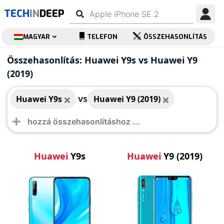
TECH
IN
DEEP
MAGYAR
TELEFON
ÖSSZEHASONLÍTÁS
Huawei Y9s
Huawei Y9 (2019)
Összehasonlítás: Huawei Y9s vs Huawei Y9
(2019)
vs
Huawei Y9s
Huawei Y9 (2019)
Huawei
Y9s
Huawei
Y9 (2019)