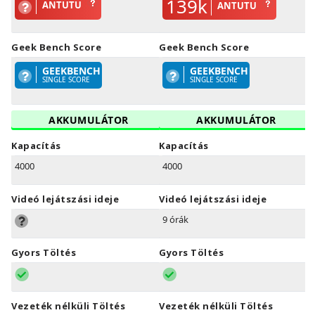
139k
ANTUTU
ANTUTU
Geek Bench Score
Geek Bench Score
GEEKBENCH
GEEKBENCH
SINGLE SCORE
SINGLE SCORE
AKKUMULÁTOR
AKKUMULÁTOR
Kapacítás
Kapacítás
4000
4000
Videó lejátszási ideje
Videó lejátszási ideje
9 órák
Gyors Töltés
Gyors Töltés
Vezeték nélküli Töltés
Vezeték nélküli Töltés