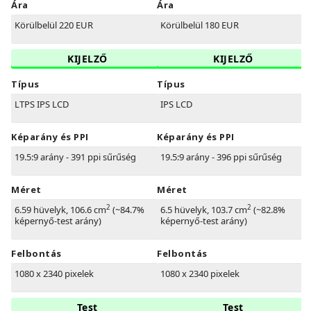
Ára
Ára
Körülbelül 220 EUR
Körülbelül 180 EUR
KIJELZŐ
KIJELZŐ
Típus
Típus
LTPS IPS LCD
IPS LCD
Képarány és PPI
Képarány és PPI
19.5:9 arány - 391 ppi sűrűség
19.5:9 arány - 396 ppi sűrűség
Méret
Méret
2
2
6.59 hüvelyk, 106.6 cm
(~84.7%
6.5 hüvelyk, 103.7 cm
(~82.8%
képernyő-test arány)
képernyő-test arány)
Felbontás
Felbontás
1080 x 2340 pixelek
1080 x 2340 pixelek
Test
Test