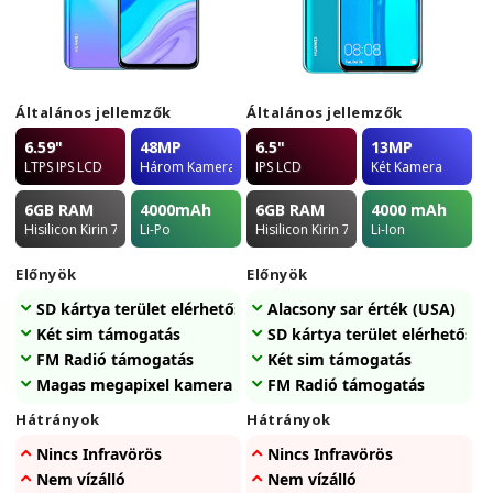
Általános jellemzők
Általános jellemzők
6.59"
48MP
6.5"
13MP
LTPS IPS LCD
Három Kamera
IPS LCD
Két Kamera
6GB
RAM
4000
mAh
6GB
RAM
4000
mAh
Hisilicon Kirin 710F
Li-Po
Hisilicon Kirin 710
Li-Ion
Előnyök
Előnyök
SD kártya terület elérhetőség
Alacsony sar érték (USA)
Két sim támogatás
SD kártya terület elérhetőség
FM Radió támogatás
Két sim támogatás
Magas megapixel kamera
FM Radió támogatás
Hátrányok
Hátrányok
Nincs Infravörös
Nincs Infravörös
Nem vízálló
Nem vízálló