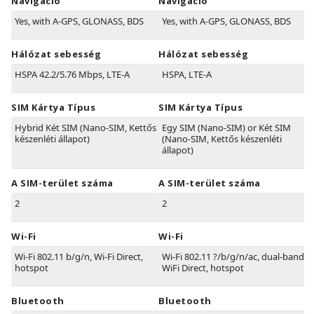
Navigáció
Navigáció
Yes, with A-GPS, GLONASS, BDS
Yes, with A-GPS, GLONASS, BDS
Hálózat sebesség
Hálózat sebesség
HSPA 42.2/5.76 Mbps, LTE-A
HSPA, LTE-A
SIM Kártya Típus
SIM Kártya Típus
Hybrid Két SIM (Nano-SIM, Kettős
Egy SIM (Nano-SIM) or Két SIM
készenléti állapot)
(Nano-SIM, Kettős készenléti
állapot)
A SIM-terület száma
A SIM-terület száma
2
2
Wi-Fi
Wi-Fi
Wi-Fi 802.11 b/g/n, Wi-Fi Direct,
Wi-Fi 802.11 ?/b/g/n/ac, dual-band,
hotspot
WiFi Direct, hotspot
Bluetooth
Bluetooth