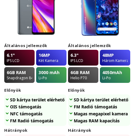
Általános jellemzők
Általános jellemzők
6.1"
16MP
6.3"
48MP
IPS LCD
Két Kamera
IPS LCD
Három Kamera
6GB
RAM
3000
mAh
6GB
RAM
4050
mAh
Snapdragon 845
Li-Po
Helio P70
Li-Po
Előnyök
Előnyök
SD kártya terület elérhetőség
SD kártya terület elérhetőség
OIS támogatás
FM Radió támogatás
NFC támogatás
Magas megapixel kamera
FM Radió támogatás
Magas RAM kapacítás
Hátrányok
Hátrányok