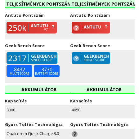
TELJESÍTMÉNYEK PONTSZÁM
TELJESÍTMÉNYEK PONTSZÁM
Antutu Pontszám
Antutu Pontszám
250k
ANTUTU
ANTUTU
V7
Geek Bench Score
Geek Bench Score
2317
GEEKBENCH
GEEKBENCH
SINGLE SCORE
SINGLE SCORE
8432
3770
MULTI SCORE
BATTERY SCORE
AKKUMULÁTOR
AKKUMULÁTOR
Kapacítás
Kapacítás
3000
4050
Gyors Töltés Technológia
Gyors Töltés Technológia
Qualcomm Quick Charge 3.0