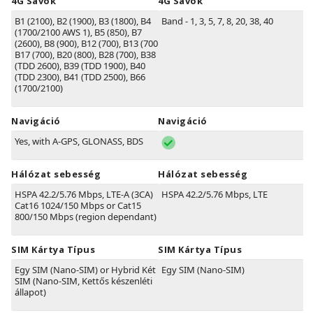
4G Sávok
4G Sávok
B1
(2100)
, B2
(1900)
, B3
(1800)
, B4
Band - 1, 3, 5, 7, 8, 20, 38, 40
(1700/2100 AWS 1)
, B5
(850)
, B7
(2600)
, B8
(900)
, B12
(700)
, B13
(700)
,
B17
(700)
, B20
(800)
, B28
(700)
, B38
(TDD 2600)
, B39
(TDD 1900)
, B40
(TDD 2300)
, B41
(TDD 2500)
, B66
(1700/2100)
Navigáció
Navigáció
Yes, with A-GPS, GLONASS, BDS
Hálózat sebesség
Hálózat sebesség
HSPA 42.2/5.76 Mbps, LTE-A (3CA)
HSPA 42.2/5.76 Mbps, LTE
Cat16 1024/150 Mbps or Cat15
800/150 Mbps (region dependant)
SIM Kártya Típus
SIM Kártya Típus
Egy SIM (Nano-SIM) or Hybrid Két
Egy SIM (Nano-SIM)
SIM (Nano-SIM, Kettős készenléti
állapot)