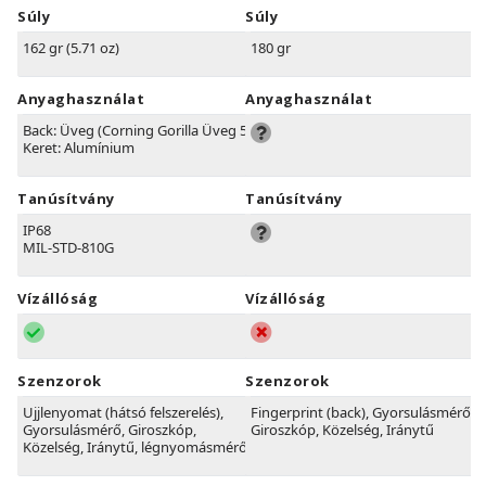
Súly
Súly
162 gr (5.71 oz)
180 gr
Anyaghasználat
Anyaghasználat
Back: Üveg (Corning Gorilla Üveg 5)
Keret: Alumínium
Tanúsítvány
Tanúsítvány
IP68
MIL-STD-810G
Vízállóság
Vízállóság
Szenzorok
Szenzorok
Ujjlenyomat (hátsó felszerelés),
Fingerprint (back), Gyorsulásmérő,
Gyorsulásmérő, Giroszkóp,
Giroszkóp, Közelség, Iránytű
Közelség, Iránytű, légnyomásmérő