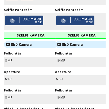
Selfie Pontszám
Selfie Pontszám
SZELFI
SZELFI
SZELFI KAMERA
SZELFI KAMERA
Első Kamera
Első Kamera
Felbontás
Felbontás
8 MP
16 MP
Aperture
Aperture
f/1.9
f/2.0
Felbontás
Felbontás
8 MP
16 MP
Videó Felbontás és FPS
Videó Felbontás és FPS