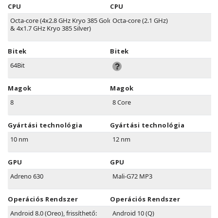
CPU
CPU
Octa-core (4x2.8 GHz Kryo 385 Gold
Octa-core (2.1 GHz)
& 4x1.7 GHz Kryo 385 Silver)
Bitek
Bitek
64Bit
Magok
Magok
8
8 Core
Gyártási technológia
Gyártási technológia
10 nm
12 nm
GPU
GPU
Adreno 630
Mali-G72 MP3
Operációs Rendszer
Operációs Rendszer
Android 8.0 (Oreo), frissíthető:
Android 10 (Q)