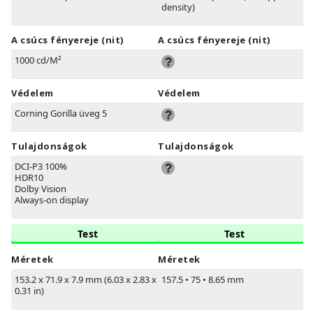
density)
A csúcs fényereje (nit)
A csúcs fényereje (nit)
1000 cd/M²
Védelem
Védelem
Corning Gorilla üveg 5
Tulajdonságok
Tulajdonságok
DCI-P3 100%
HDR10
Dolby Vision
Always-on display
Test
Test
Méretek
Méretek
153.2 x 71.9 x 7.9 mm (6.03 x 2.83 x
157.5
•
75
•
8.65 mm
0.31 in)