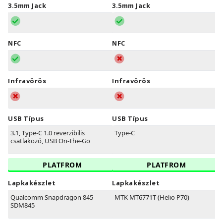
3.5mm Jack
3.5mm Jack
NFC
NFC
Infravörös
Infravörös
USB Típus
USB Típus
3.1, Type-C 1.0 reverzibilis
Type-C
csatlakozó, USB On-The-Go
PLATFROM
PLATFROM
Lapkakészlet
Lapkakészlet
Qualcomm Snapdragon 845
MTK MT6771T (Helio P70)
SDM845