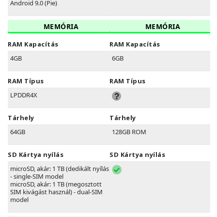
Android 9.0 (Pie)
MEMÓRIA
MEMÓRIA
RAM Kapacítás
RAM Kapacítás
4GB
6GB
RAM Típus
RAM Típus
LPDDR4X
Tárhely
Tárhely
64GB
128GB ROM
SD Kártya nyílás
SD Kártya nyílás
microSD, akár: 1 TB (dedikált nyílás)
- single-SIM model
microSD, akár: 1 TB (megosztott
SIM kivágást használ) - dual-SIM
model