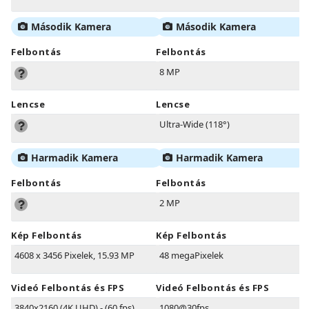
Második Kamera
Második Kamera
Felbontás
Felbontás
8 MP
Lencse
Lencse
Ultra-Wide (118°)
Harmadik Kamera
Harmadik Kamera
Felbontás
Felbontás
2 MP
Kép Felbontás
Kép Felbontás
4608 x 3456 Pixelek, 15.93 MP
48 megaPixelek
Videó Felbontás és FPS
Videó Felbontás és FPS
3840x2160 (4K UHD) - (60 fps)
1080@30fps