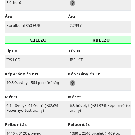
Elérhető
Ára
Ára
Körülbelül 350 EUR
2.299 ?
KIJELZŐ
KIJELZŐ
Típus
Típus
IPS LCD
IPS LCD
Képarány és PPI
Képarány és PPI
19.5:9 arány - 564 ppi sűrűség
Méret
Méret
2
6.1 hüvelyk, 91.0 cm
(~82.6%
6.3 hüvelyk (~81.97% képernyő-test
képernyő-test arány)
arány)
Felbontás
Felbontás
1440 x 3120 pixelek
1080 x 2340 pixelek (~409 ppi