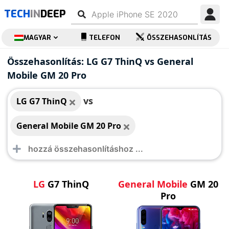
TECH
IN
DEEP
MAGYAR
TELEFON
ÖSSZEHASONLÍTÁS
LG G7 ThinQ
General Mobile GM
Összehasonlítás: LG G7 ThinQ vs General
20 Pro
Mobile GM 20 Pro
vs
LG G7 ThinQ
General Mobile GM 20 Pro
LG
G7 ThinQ
General Mobile
GM 20
Pro