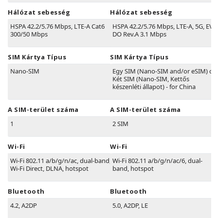
Hálózat sebesség
Hálózat sebesség
HSPA 42.2/5.76 Mbps, LTE-A Cat6
HSPA 42.2/5.76 Mbps, LTE-A, 5G, EV-
300/50 Mbps
DO Rev.A 3.1 Mbps
SIM Kártya Típus
SIM Kártya Típus
Nano-SIM
Egy SIM (Nano-SIM and/or eSIM) or
Két SIM (Nano-SIM, Kettős
készenléti állapot) - for China
A SIM-terület száma
A SIM-terület száma
1
2 SIM
Wi-Fi
Wi-Fi
Wi-Fi 802.11 a/b/g/n/ac, dual-band,
Wi-Fi 802.11 a/b/g/n/ac/6, dual-
Wi-Fi Direct, DLNA, hotspot
band, hotspot
Bluetooth
Bluetooth
4.2, A2DP
5.0, A2DP, LE