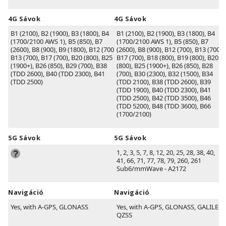
4G Sávok
4G Sávok
B1
(2100)
, B2
(1900)
, B3
(1800)
, B4
B1
(2100)
, B2
(1900)
, B3
(1800)
, B4
(1700/2100 AWS 1)
, B5
(850)
, B7
(1700/2100 AWS 1)
, B5
(850)
, B7
(2600)
, B8
(900)
, B9
(1800)
, B12
(700)
,
(2600)
, B8
(900)
, B12
(700)
, B13
(700)
,
B13
(700)
, B17
(700)
, B20
(800)
, B25
B17
(700)
, B18
(800)
, B19
(800)
, B20
(1900+)
, B26
(850)
, B29
(700)
, B38
(800)
, B25
(1900+)
, B26
(850)
, B28
(TDD 2600)
, B40
(TDD 2300)
, B41
(700)
, B30
(2300)
, B32
(1500)
, B34
(TDD 2500)
(TDD 2100)
, B38
(TDD 2600)
, B39
(TDD 1900)
, B40
(TDD 2300)
, B41
(TDD 2500)
, B42
(TDD 3500)
, B46
(TDD 5200)
, B48
(TDD 3600)
, B66
(1700/2100)
5G Sávok
5G Sávok
1, 2, 3, 5, 7, 8, 12, 20, 25, 28, 38, 40,
41, 66, 71, 77, 78, 79, 260, 261
Sub6/mmWave - A2172
Navigáció
Navigáció
Yes, with A-GPS, GLONASS
Yes, with A-GPS, GLONASS, GALILEO,
QZSS