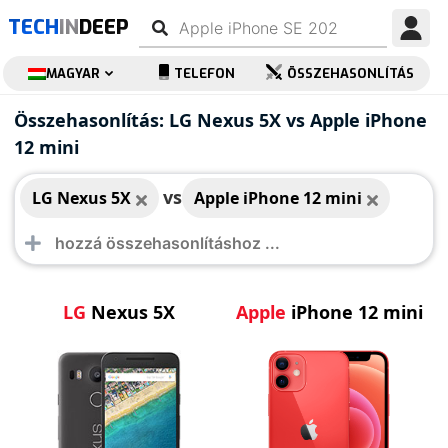
TECH
IN
DEEP
MAGYAR
TELEFON
ÖSSZEHASONLÍTÁS
LG Nexus 5X
Apple iPhone 12 mini
Összehasonlítás: LG Nexus 5X vs Apple iPhone
12 mini
vs
LG Nexus 5X
Apple iPhone 12 mini
LG
Nexus 5X
Apple
iPhone 12 mini