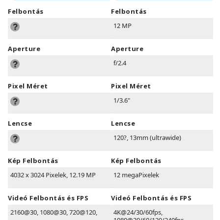
Felbontás
Felbontás
12 MP
Aperture
Aperture
f/2.4
Pixel Méret
Pixel Méret
1/3.6"
Lencse
Lencse
120?, 13mm (ultrawide)
Kép Felbontás
Kép Felbontás
4032 x 3024 Pixelek, 12.19 MP
12 megaPixelek
Videó Felbontás és FPS
Videó Felbontás és FPS
2160@30, 1080@30, 720@120,
4K@24/30/60fps,