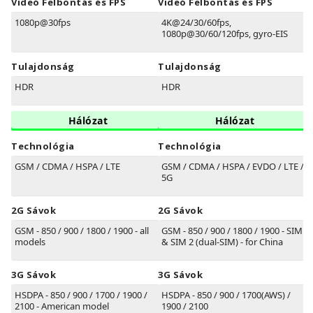
Videó Felbontás és FPS
Videó Felbontás és FPS
1080p@30fps
4K@24/30/60fps,
1080p@30/60/120fps, gyro-EIS
Tulajdonság
Tulajdonság
HDR
HDR
Hálózat
Hálózat
Technológia
Technológia
GSM / CDMA / HSPA / LTE
GSM / CDMA / HSPA / EVDO / LTE /
5G
2G Sávok
2G Sávok
GSM - 850 / 900 / 1800 / 1900 - all
GSM - 850 / 900 / 1800 / 1900 - SIM 1
models
& SIM 2 (dual-SIM) - for China
3G Sávok
3G Sávok
HSDPA - 850 / 900 / 1700 / 1900 /
HSDPA - 850 / 900 / 1700(AWS) /
2100 - American model
1900 / 2100