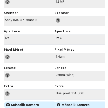
12 MP
Szenzor
Szenzor
Sony IMX377 Exmor R
Aperture
Aperture
f/2
f/1.6
Pixel Méret
Pixel Méret
1.4µm
Lencse
Lencse
26mm (wide)
Extra
Extra
Dual pixel PDAF, OIS
Második Kamera
Második Kamera