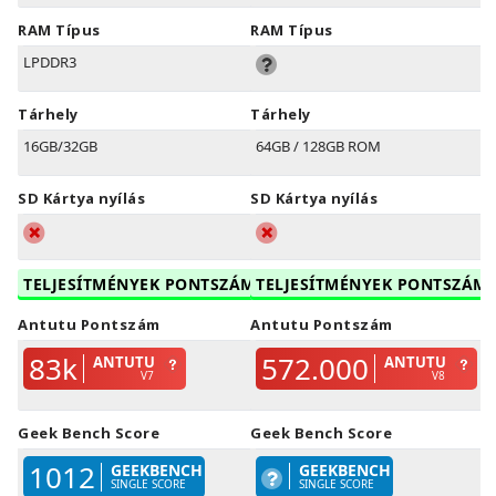
RAM Típus
RAM Típus
LPDDR3
Tárhely
Tárhely
16GB/32GB
64GB / 128GB ROM
SD Kártya nyílás
SD Kártya nyílás
TELJESÍTMÉNYEK PONTSZÁM
TELJESÍTMÉNYEK PONTSZÁM
Antutu Pontszám
Antutu Pontszám
83k
572.000
ANTUTU
ANTUTU
V7
V8
Geek Bench Score
Geek Bench Score
1012
GEEKBENCH
GEEKBENCH
SINGLE SCORE
SINGLE SCORE