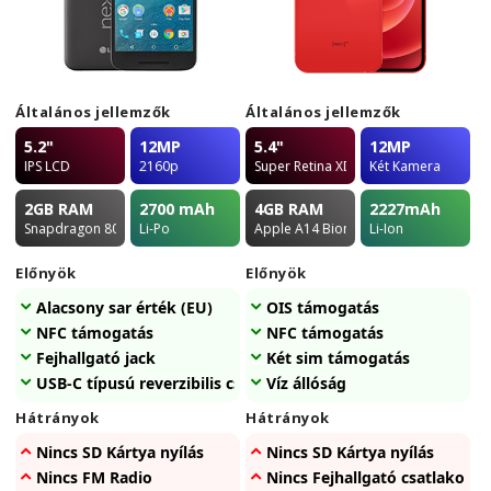
Általános jellemzők
Általános jellemzők
5.2"
12MP
5.4"
12MP
IPS LCD
2160p
Super Retina XDR OLED
Két Kamera
2GB
RAM
2700
mAh
4GB
RAM
2227
mAh
Snapdragon 808
Li-Po
Apple A14 Bionic
Li-Ion
Előnyök
Előnyök
Alacsony sar érték (EU)
OIS támogatás
NFC támogatás
NFC támogatás
Fejhallgató jack
Két sim támogatás
USB-C típusú reverzibilis csatlakozó
Víz állóság
Hátrányok
Hátrányok
Nincs SD Kártya nyílás
Nincs SD Kártya nyílás
Nincs FM Radio
Nincs Fejhallgató csatlakozó