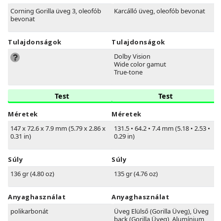
Corning Gorilla üveg 3, oleofób
Karcálló üveg, oleofób bevonat
bevonat
Tulajdonságok
Tulajdonságok
Dolby Vision
Wide color gamut
True-tone
Test
Test
Méretek
Méretek
147 x 72.6 x 7.9 mm (5.79 x 2.86 x
131.5
•
64.2
•
7.4 mm (5.18
•
2.53
•
0.31 in)
0.29 in)
Súly
Súly
136 gr (4.80 oz)
135 gr (4.76 oz)
Anyaghasználat
Anyaghasználat
polikarbonát
Üveg Elülső (Gorilla Üveg), Üveg
back (Gorilla Üveg), Alumínium