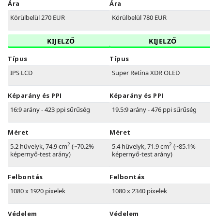
Ára
Ára
Körülbelül 270 EUR
Körülbelül 780 EUR
KIJELZŐ
KIJELZŐ
Típus
Típus
IPS LCD
Super Retina XDR OLED
Képarány és PPI
Képarány és PPI
16:9 arány - 423 ppi sűrűség
19.5:9 arány - 476 ppi sűrűség
Méret
Méret
2
2
5.2 hüvelyk, 74.9 cm
(~70.2%
5.4 hüvelyk, 71.9 cm
(~85.1%
képernyő-test arány)
képernyő-test arány)
Felbontás
Felbontás
1080 x 1920 pixelek
1080 x 2340 pixelek
Védelem
Védelem