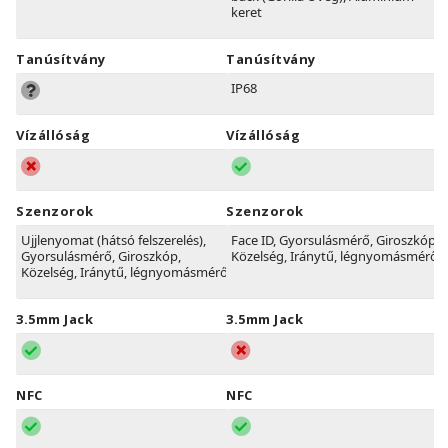
keret
Tanúsítvány
Tanúsítvány
IP68
Vízállóság
Vízállóság
Szenzorok
Szenzorok
Ujjlenyomat (hátsó felszerelés),
Face ID, Gyorsulásmérő, Giroszkóp,
Gyorsulásmérő, Giroszkóp,
Közelség, Iránytű, légnyomásmérő
Közelség, Iránytű, légnyomásmérő
3.5mm Jack
3.5mm Jack
NFC
NFC